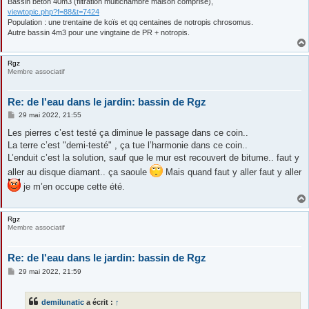
Bassin béton 40m3 (filtration multichambre maison comprise),
viewtopic.php?f=88&t=7424
Population : une trentaine de koïs et qq centaines de notropis chrosomus.
Autre bassin 4m3 pour une vingtaine de PR + notropis.
Rgz
Membre associatif
Re: de l'eau dans le jardin: bassin de Rgz
M
29 mai 2022, 21:55
e
s
Les pierres c’est testé ça diminue le passage dans ce coin..
s
La terre c’est "demi-testé" , ça tue l’harmonie dans ce coin..
a
g
L’enduit c’est la solution, sauf que le mur est recouvert de bitume.. faut y
e
aller au disque diamant.. ça saoule
Mais quand faut y aller faut y aller
je m’en occupe cette été.
Rgz
Membre associatif
Re: de l'eau dans le jardin: bassin de Rgz
M
29 mai 2022, 21:59
e
s
s
demilunatic
a écrit :
↑
a