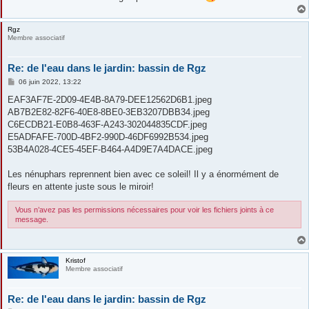
Rgz
Membre associatif
Re: de l'eau dans le jardin: bassin de Rgz
M
06 juin 2022, 13:22
e
s
EAF3AF7E-2D09-4E4B-8A79-DEE12562D6B1.jpeg
s
AB7B2E82-82F6-40E8-8BE0-3EB3207DBB34.jpeg
a
g
C6ECDB21-E0B8-463F-A243-302044835CDF.jpeg
e
E5ADFAFE-700D-4BF2-990D-46DF6992B534.jpeg
53B4A028-4CE5-45EF-B464-A4D9E7A4DACE.jpeg
Les nénuphars reprennent bien avec ce soleil! Il y a énormément de
fleurs en attente juste sous le miroir!
Vous n’avez pas les permissions nécessaires pour voir les fichiers joints à ce
message.
Kristof
Membre associatif
Re: de l'eau dans le jardin: bassin de Rgz