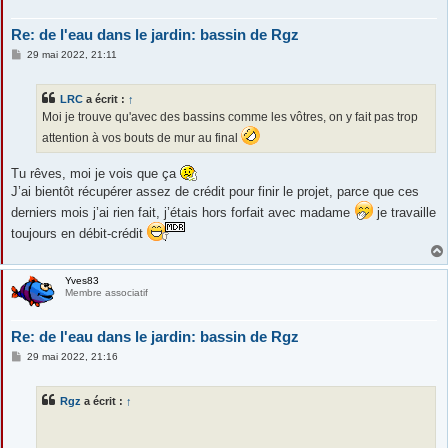
Re: de l'eau dans le jardin: bassin de Rgz
M
29 mai 2022, 21:11
e
s
s
LRC
a écrit :
↑
a
g
Moi je trouve qu'avec des bassins comme les vôtres, on y fait pas trop
e
attention à vos bouts de mur au final
Tu rêves, moi je vois que ça
J’ai bientôt récupérer assez de crédit pour finir le projet, parce que ces
derniers mois j’ai rien fait, j’étais hors forfait avec madame
je travaille
toujours en débit-crédit
Yves83
Membre associatif
Re: de l'eau dans le jardin: bassin de Rgz
M
29 mai 2022, 21:16
e
s
s
Rgz
a écrit :
↑
a
g
e