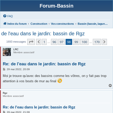
Forum-Bassin
FAQ
Index du forum
Construction
Vos constructions
Bassin (bassin, lagunage)
de l'eau dans le jardin: bassin de Rgz
Page
98
sur
170
1
96
97
98
99
100
170
Précédente
Sui
1693 messages
…
…
LRC
Membre associatif
Re: de l'eau dans le jardin: bassin de Rgz
M
29 mai 2022, 20:09
e
s
Moi je trouve qu'avec des bassins comme les vôtres, on y fait pas trop
s
attention à vos bouts de mur au final
a
g
e
Rgz
Membre associatif
Re: de l'eau dans le jardin: bassin de Rgz
M
29 mai 2022, 21:09