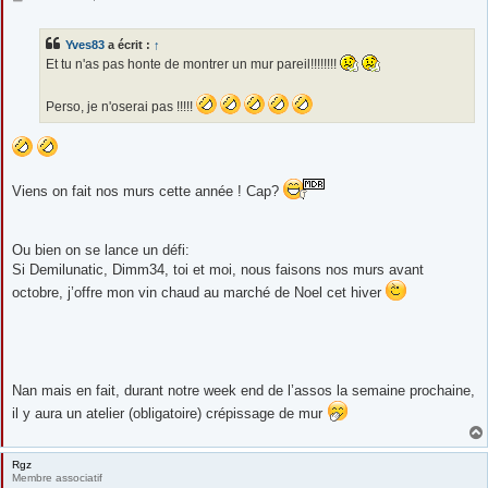
e
s
s
Yves83
a écrit :
↑
a
g
Et tu n'as pas honte de montrer un mur pareil!!!!!!!!
e
Perso, je n'oserai pas !!!!!
Viens on fait nos murs cette année ! Cap?
Ou bien on se lance un défi:
Si Demilunatic, Dimm34, toi et moi, nous faisons nos murs avant
octobre, j’offre mon vin chaud au marché de Noel cet hiver
Nan mais en fait, durant notre week end de l’assos la semaine prochaine,
il y aura un atelier (obligatoire) crépissage de mur
Rgz
Membre associatif