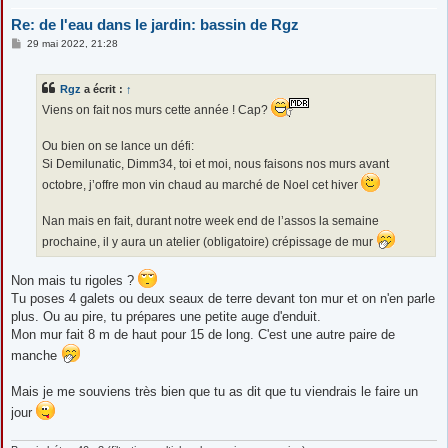
Re: de l'eau dans le jardin: bassin de Rgz
M
29 mai 2022, 21:28
e
s
s
Rgz
a écrit :
↑
a
g
Viens on fait nos murs cette année ! Cap?
e
Ou bien on se lance un défi:
Si Demilunatic, Dimm34, toi et moi, nous faisons nos murs avant
octobre, j’offre mon vin chaud au marché de Noel cet hiver
Nan mais en fait, durant notre week end de l’assos la semaine
prochaine, il y aura un atelier (obligatoire) crépissage de mur
Non mais tu rigoles ?
Tu poses 4 galets ou deux seaux de terre devant ton mur et on n'en parle
plus. Ou au pire, tu prépares une petite auge d'enduit.
Mon mur fait 8 m de haut pour 15 de long. C'est une autre paire de
manche
Mais je me souviens très bien que tu as dit que tu viendrais le faire un
jour