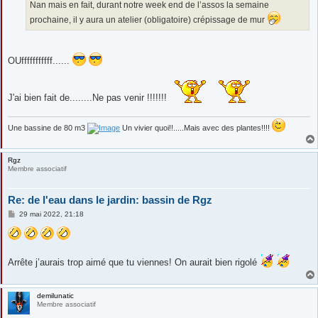
Nan mais en fait, durant notre week end de l’assos la semaine
prochaine, il y aura un atelier (obligatoire) crépissage de mur
OUfffffffffff......
J'ai bien fait de........Ne pas venir !!!!!!!
Une bassine de 80 m3
Un vivier quoi!!.....Mais avec des plantes!!!!
Rgz
Membre associatif
Re: de l'eau dans le jardin: bassin de Rgz
M
29 mai 2022, 21:18
e
s
s
a
g
Arrête j’aurais trop aimé que tu viennes! On aurait bien rigolé
e
demilunatic
Membre associatif