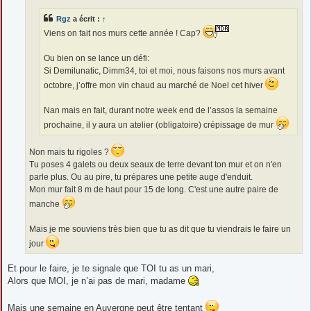
g
e
Rgz
a écrit :
↑
Viens on fait nos murs cette année ! Cap?
Ou bien on se lance un défi:
Si Demilunatic, Dimm34, toi et moi, nous faisons nos murs avant
octobre, j’offre mon vin chaud au marché de Noel cet hiver
Nan mais en fait, durant notre week end de l’assos la semaine
prochaine, il y aura un atelier (obligatoire) crépissage de mur
Non mais tu rigoles ?
Tu poses 4 galets ou deux seaux de terre devant ton mur et on n'en
parle plus. Ou au pire, tu prépares une petite auge d'enduit.
Mon mur fait 8 m de haut pour 15 de long. C'est une autre paire de
manche
Mais je me souviens très bien que tu as dit que tu viendrais le faire un
jour
Et pour le faire, je te signale que TOI tu as un mari,
Alors que MOI, je n’ai pas de mari, madame
Mais une semaine en Auvergne peut être tentant