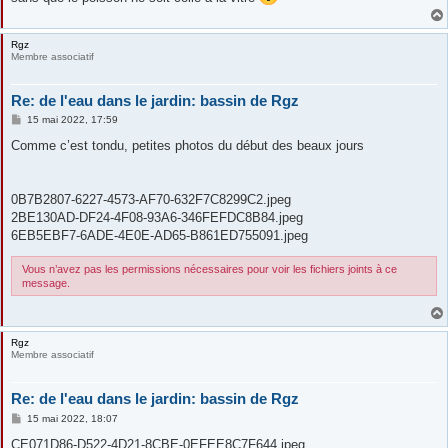
Rgz
Membre associatif
Re: de l'eau dans le jardin: bassin de Rgz
M
15 mai 2022, 17:59
e
s
Comme c’est tondu, petites photos du début des beaux jours
s
a
g
e
0B7B2807-6227-4573-AF70-632F7C8299C2.jpeg
2BE130AD-DF24-4F08-93A6-346FEFDC8B84.jpeg
6EB5EBF7-6ADE-4E0E-AD65-B861ED755091.jpeg
Vous n’avez pas les permissions nécessaires pour voir les fichiers joints à ce
message.
Rgz
Membre associatif
Re: de l'eau dans le jardin: bassin de Rgz
M
15 mai 2022, 18:07
e
s
CE071D86-D522-4D21-8CBE-0EFEE8C7F644.jpeg