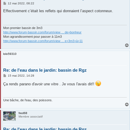
M
12 mai 2022, 08:22
e
s
Effectivement c’était les reflets qui donnaient l’aspect cotonneux.
s
a
g
e
Mon premier bassin de 3m3
http://www.forum-bassin.com/forum/view ... de+bonheur
Mon agrandissement pour passer à 11m3
http://www.forum-bassin.com/forum/view ... e+3m3+à+11
lolo59310
Re: de l'eau dans le jardin: bassin de Rgz
M
15 mai 2022, 14:28
e
s
Ça rends parano d'avoir une vitre . Je vous l'avais dit!!
s
a
g
e
Une bâche, de l'eau, des poissons.
fred68
Membre associatif
Re: de l'eau dans le jardin: bassin de Rgz