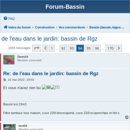
Forum-Bassin
FAQ
Index du forum
Construction
Vos constructions
Bassin (bassin, lagunage)
de l'eau dans le jardin: bassin de Rgz
Page
94
sur
170
1
92
93
94
95
96
170
Précédente
Sui
1693 messages
…
…
Dimm34
Membre associatif
Re: de l'eau dans le jardin: bassin de Rgz
M
10 mai 2022, 19:02
e
s
Et vous n'avez rien bu
s
a
g
e
Bassin koi 23m3
Filtre tambour inox maison, cuve 220l biocerapond, cuve 220l ecoponchips et hel-x .
fred68
Membre associatif