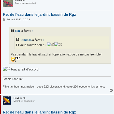
Dimm34
Membre associatif
Re: de l'eau dans le jardin: bassin de Rgz
M
10 mai 2022, 20:28
e
s
s
Rgz
a écrit :
↑
a
g
e
Dimm34
a écrit :
↑
Et vous n'avez rien bu
Pas pendant le travail, sauf si l’opération exige de ne pas trembler
tout à fait d'accord .
Bassin koi 23m3
Filtre tambour inox maison, cuve 220l biocerapond, cuve 220l ecoponchips et hel-x .
Revers-76-
Membre associatif
Re: de l'eau dans le jardin: bassin de Rgz