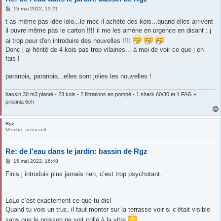
M
15 mai 2022, 15:21
e
s
t as même pas idée lolo...le mec il achète des kois...quand elles arrivent
s
il ouvre même pas le carton !!!! il me les amène en urgence en disant : j
a
g
ai trop peur d'en introduire des nouvelles !!!!
e
Donc j ai hérité de 4 kois pas trop vilaines... à moi de voir ce que j en
fais !
paranoia, paranoia...elles sont jolies les nouvelles !
bassin 30 m3 planté - 23 kois - 2 filtrations en pompé - 1 shark 60/30 et 1 FAG +
pristinia 6ch
Rgz
Membre associatif
Re: de l'eau dans le jardin: bassin de Rgz
M
15 mai 2022, 16:48
e
s
Finis j introduis plus jamais rien, c’est trop psychotant.
s
a
g
e
LoLo c’est exactement ce que tu dis!
Quand tu vois un truc, il faut monter sur la terrasse voir si c’était visible
sans que le poisson ne soit collé à la vitre