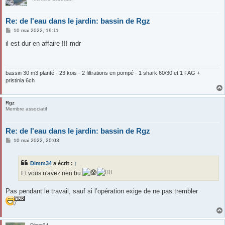
Re: de l'eau dans le jardin: bassin de Rgz
M
10 mai 2022, 19:11
e
s
il est dur en affaire !!! mdr
s
a
g
e
bassin 30 m3 planté - 23 kois - 2 filtrations en pompé - 1 shark 60/30 et 1 FAG +
pristinia 6ch
Rgz
Membre associatif
Re: de l'eau dans le jardin: bassin de Rgz
M
10 mai 2022, 20:03
e
s
s
Dimm34
a écrit :
↑
a
g
Et vous n'avez rien bu
e
Pas pendant le travail, sauf si l’opération exige de ne pas trembler