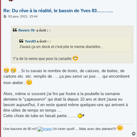
Re: Du rêve à la réalité, le bassin de Yves 83………..
M
03 janv. 2021, 15:44
e
s
s
Revers-76-
a écrit :
↑
a
g
e
Yves83
a écrit :
↑
J'avais ça en stock et c'est pile le meme diamètre...
Y’a de la veine que pour la canaille
...Si tu savais le nombre de tiroirs, de caisses, de boites, de
cartons etc. etc. remplis de .....ça peu servir un jour..... qui encombrent
mon atelier...
Alors, même si souvent j'ai fini par foutre à la poubelle la semaine
dernière le "çapeuservir" qui était là depuis 10 ans et dont j'aurai eu
besoin aujourd'hui, il en reste quand même quelques-uns qui arrivent à
être utiles de temps en temps ...
Cette chute de tube en faisait partie........
Une bassine de 80 m3
Un vivier quoi!!.....Mais avec des plantes!!!!