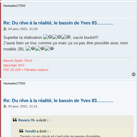
Hariwake27500
Re: Du rêve à la réalité, le bassin de Yves 83………..
M
03 janv. 2021, 21:20
e
s
Superbe ta réalisation
, sacré boulot!!!
s
J’aurai bien un truc comme ça mais ça va pas être possible avec mon
a
g
modèle JBL
e
Bassin Epdm 75m3
lagunage 3m3
FAT 20-100 + Filtration maison
Hariwake27500
Re: Du rêve à la réalité, le bassin de Yves 83………..
M
03 janv. 2021, 21:21
e
s
s
Revers-76-
a écrit :
↑
a
g
e
Yves83
a écrit :
↑
J'avais ça en stock et c'est pile le meme diamètre...