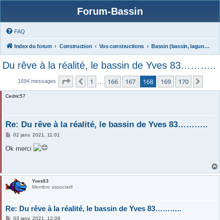
Forum-Bassin
FAQ
Index du forum
Construction
Vos constructions
Bassin (bassin, lagunage)
Du rêve à la réalité, le bassin de Yves 83………..
Page
168
sur
170
1
166
167
168
169
170
Précédente
Suiv
1694 messages
…
Cedric57
Re: Du rêve à la réalité, le bassin de Yves 83………..
M
02 janv. 2021, 11:01
e
s
Ok merci
s
a
g
e
Yves83
Membre associatif
Re: Du rêve à la réalité, le bassin de Yves 83………..
M
03 janv. 2021, 12:09