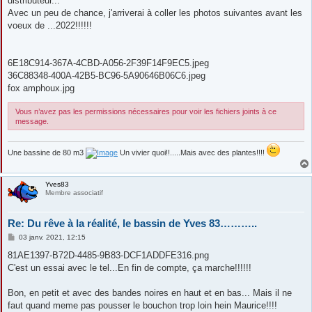
distributeur...
Avec un peu de chance, j'arriverai à coller les photos suivantes avant les
voeux de ...2022!!!!!!
6E18C914-367A-4CBD-A056-2F39F14F9EC5.jpeg
36C88348-400A-42B5-BC96-5A90646B06C6.jpeg
fox amphoux.jpg
Vous n’avez pas les permissions nécessaires pour voir les fichiers joints à ce
message.
Une bassine de 80 m3
Un vivier quoi!!.....Mais avec des plantes!!!!
Yves83
Membre associatif
Re: Du rêve à la réalité, le bassin de Yves 83………..
M
03 janv. 2021, 12:15
e
s
81AE1397-B72D-4485-9B83-DCF1ADDFE316.png
s
C'est un essai avec le tel...En fin de compte, ça marche!!!!!!
a
g
e
Bon, en petit et avec des bandes noires en haut et en bas... Mais il ne
faut quand meme pas pousser le bouchon trop loin hein Maurice!!!!