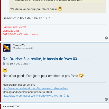
Y’a de la veine que pour la canaille
Besoin d’un bout de tube en 160?
Bassin Epdm 75m3
lagunage 3m3
FAT 20-100 + Filtration maison
Revers-76-
Membre associatif
Re: Du rêve à la réalité, le bassin de Yves 83………..
M
03 janv. 2021, 21:37
e
s
s
a
Non c’est gentil c’est juste pour embêter un peu Yves
g
e
Mon premier bassin de 3m3
http://www.forum-bassin.com/forum/view ... de+bonheur
Mon agrandissement pour passer à 11m3
http://www.forum-bassin.com/forum/view ... e+3m3+à+11
Hariwake27500