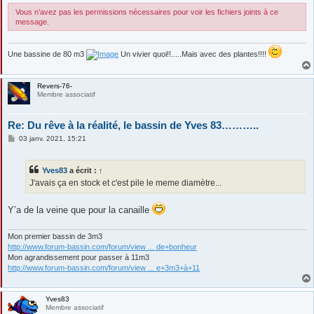
Vous n’avez pas les permissions nécessaires pour voir les fichiers joints à ce
message.
Une bassine de 80 m3
Un vivier quoi!!.....Mais avec des plantes!!!!
Revers-76-
Membre associatif
Re: Du rêve à la réalité, le bassin de Yves 83………..
M
03 janv. 2021, 15:21
e
s
s
Yves83
a écrit :
↑
a
g
J'avais ça en stock et c'est pile le meme diamètre...
e
Y’a de la veine que pour la canaille
Mon premier bassin de 3m3
http://www.forum-bassin.com/forum/view ... de+bonheur
Mon agrandissement pour passer à 11m3
http://www.forum-bassin.com/forum/view ... e+3m3+à+11
Yves83
Membre associatif