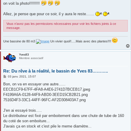
on voit la photo!!!!!!!!!
Allez, je pense que pour ce soir, il y aura le reste.......
Vous n’avez pas les permissions nécessaires pour voir les fichiers joints à ce
message.
Une bassine de 80 m3
Un vivier quoi!!.....Mais avec des plantes!!!!
Yves83
Membre associatif
Re: Du rêve à la réalité, le bassin de Yves 83………..
M
03 janv. 2021, 15:07
e
s
Bon, on va en essayer une autre......
s
EECB1CF9-67FF-4FA8-A4E6-2741D7BCEB17.jpeg
a
g
F4199A6A-0128-44F9-ABD0-3EED15CB2B21.png
e
7516D4F3-33C1-44FF-96FC-AF2D308403A7.png
J'en ai essayé trois.....
Le distributeur est fixé par emboitement dans une chute de tube de 160
du coté de son emboiture...
J'avais ça en stock et c'est pile le meme diamètre...