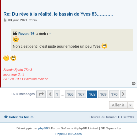
Re: Du rêve à la réalité, le bassin de Yves 83………..
M
03 janv. 2021, 21:42
e
s
s
Revers-76-
a écrit :
↑
a
g
e
Non c’est gentil c’est juste pour embêter un peu Yves
Bassin Epdm 75m3
lagunage 3m3
FAT 20-100 + Filtration maison
Page
168
sur
170
1
166
167
168
169
170
Précédente
Suiv
1694 messages
…
Aller à
Index du forum
Heures au format
UTC+02:00
Développé par
phpBB
® Forum Software © phpBB Limited | SE Square by
PhpBB3 BBCodes