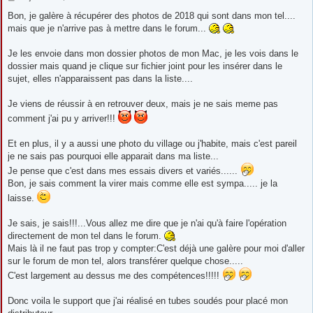
e
s
Bon, je galère à récupérer des photos de 2018 qui sont dans mon tel....
s
mais que je n'arrive pas à mettre dans le forum...
a
g
e
Je les envoie dans mon dossier photos de mon Mac, je les vois dans le
dossier mais quand je clique sur fichier joint pour les insérer dans le
sujet, elles n'apparaissent pas dans la liste....
Je viens de réussir à en retrouver deux, mais je ne sais meme pas
comment j'ai pu y arriver!!!
Et en plus, il y a aussi une photo du village ou j'habite, mais c'est pareil
je ne sais pas pourquoi elle apparait dans ma liste...
Je pense que c'est dans mes essais divers et variés......
Bon, je sais comment la virer mais comme elle est sympa..... je la
laisse.
Je sais, je sais!!!...Vous allez me dire que je n'ai qu'à faire l'opération
directement de mon tel dans le forum.
Mais là il ne faut pas trop y compter:C'est déjà une galère pour moi d'aller
sur le forum de mon tel, alors transférer quelque chose.....
C'est largement au dessus me des compétences!!!!!
Donc voila le support que j'ai réalisé en tubes soudés pour placé mon