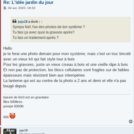
Re: L'idée jardin du jour
M
04 avr. 2020, 19:33
e
s
s
juju18
a écrit :
↑
a
g
Sympa Nef, t'as des photos de ton système ?
e
Tu fais ça avec quoi la gravure après?
Tu fais un traitement après ?
Hello
je te ferai une photo demain pour mon système, mais c'est un truc bricolé
avec un vieux kit qui fait style tour à bois
Pour les gravures, juste un vieux ciseau à bois et une vieille râpe à bois
Et non pas de protection, les blocs cellulaires sont fragiles sur de faibles
épaisseurs mais résistent bien aux intempéries
La lanterne qui est au centre de la photo a 2 ans et demi et elle n'a pas
bougé depuis
bassin de 6m3 est en gravitaire
filtre 600litres
pompe 6000lh
666
juju18
Membre associatif