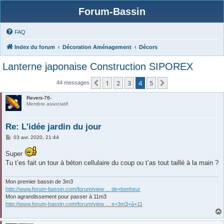
Forum-Bassin
FAQ
Index du forum
Décoration Aménagement
Décors
Lanterne japonaise Construction SIPOREX
1
2
3
4
5
Précédente
Suivante
44 messages
Revers-76-
Membre associatif
Re: L'idée jardin du jour
M
03 avr. 2020, 21:44
e
s
Super
s
a
Tu t’es fait un tour à béton cellulaire du coup ou t’as tout taillé à la main ?
g
e
Mon premier bassin de 3m3
http://www.forum-bassin.com/forum/view ... de+bonheur
Mon agrandissement pour passer à 11m3
http://www.forum-bassin.com/forum/view ... e+3m3+à+11