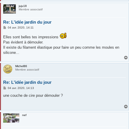
juju18
Membre associatif
Re: L'idée jardin du jour
M
04 avr. 2020, 14:11
e
s
Elles sont belles tes impressions
s
a
Pas évident à démouler.
g
Il existe du filament élastique pour faire un peu comme les moules en
e
silicone...
Michel86
Membre associatif
Re: L'idée jardin du jour
M
04 avr. 2020, 14:13
e
s
une couche de cire pour démouler ?
s
a
g
e
nef