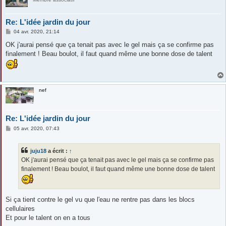
Re: L'idée jardin du jour
M
04 avr. 2020, 21:14
e
s
OK j'aurai pensé que ça tenait pas avec le gel mais ça se confirme pas
s
finalement ! Beau boulot, il faut quand même une bonne dose de talent
a
g
e
nef
Re: L'idée jardin du jour
M
05 avr. 2020, 07:43
e
s
s
juju18
a écrit :
↑
a
g
OK j'aurai pensé que ça tenait pas avec le gel mais ça se confirme pas
e
finalement ! Beau boulot, il faut quand même une bonne dose de talent
Si ça tient contre le gel vu que l'eau ne rentre pas dans les blocs
cellulaires
Et pour le talent on en a tous