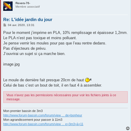
Revers-76-
Membre associatif
Re: L'idée jardin du jour
M
04 avr. 2020, 13:31
e
s
Pour le moment j’imprime en PLA, 10% remplissage et épaisseur 1,2mm.
s
Le PLA n’est pas toxique et moins polluant.
a
g
Je pense vernir les moules pour pas que l’eau rentre dedans.
e
Pas d’éjecteurs de prévu.
J’ouvrirai un sujet si ça marche bien.
image.jpg
Le moule de dernière fait presque 20cm de haut
Celui de bas c’est un bout de toit, il en faut 4 à assembler.
Vous n’avez pas les permissions nécessaires pour voir les fichiers joints à ce
message.
Mon premier bassin de 3m3
http://www.forum-bassin.com/forum/view ... de+bonheur
Mon agrandissement pour passer à 11m3
http://www.forum-bassin.com/forum/view ... e+3m3+à+11