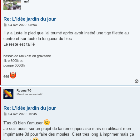
nef
Re: L'idée jardin du jour
M
04 avr. 2020, 08:54
e
s
Il y a juste le pied que j'ai tourné après avoir inséré une tige filetée au
s
centre et sur toute la longueur du bloc .
a
g
Le reste est taillé
e
bassin de 6m3 est en gravitaire
filtre 600litres
pompe 6000lh
666
Revers-76-
Membre associatif
Re: L'idée jardin du jour
M
04 avr. 2020, 10:35
e
s
T’as dû bien t’amuser
s
Je suis aussi sur un projet de lanterne japonaise mais en utilisant mon
a
g
imprimante 3d pour faire des moules. C’est très long à imprimer mais ça
e