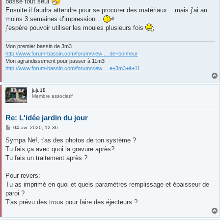
bosse tout seul
Ensuite il faudra attendre pour se procurer des matériaux... mais j’ai au
moins 3 semaines d’impression...
j’espère pouvoir utiliser les moules plusieurs fois
Mon premier bassin de 3m3
http://www.forum-bassin.com/forum/view ... de+bonheur
Mon agrandissement pour passer à 11m3
http://www.forum-bassin.com/forum/view ... e+3m3+à+11
juju18
Membre associatif
Re: L'idée jardin du jour
M
04 avr. 2020, 12:36
e
s
Sympa Nef, t'as des photos de ton système ?
s
Tu fais ça avec quoi la gravure après?
a
g
Tu fais un traitement après ?
e
Pour revers:
Tu as imprimé en quoi et quels paramètres remplissage et épaisseur de
paroi ?
T'as prévu des trous pour faire des éjecteurs ?