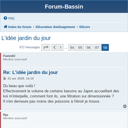
Forum-Bassin
FAQ
Index du forum
Décoration Aménagement
Décors
L'idée jardin du jour
Page
98
sur
98
1
94
95
96
97
98
Précédente
972 messages
…
Patrick82
Membre associatif
Re: L'idée jardin du jour
M
01 avr. 2026, 14:14
e
s
Du beau que voilà !
s
Effectivement le volume de certains bassins au Japon accueillant des
a
g
koi m'interpelle, comment font ils, une filtration sur dimensionnée ?
e
Il n'en demeure pas moins des poissons à l'étroit je trouve.
Rgz
Membre associatif