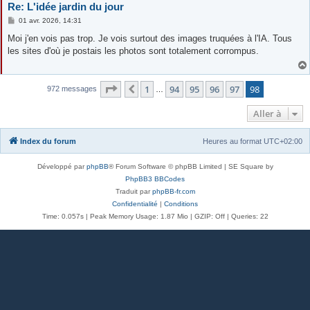
Re: L'idée jardin du jour
M
01 avr. 2026, 14:31
e
s
Moi j'en vois pas trop. Je vois surtout des images truquées à l'IA. Tous
s
les sites d'où je postais les photos sont totalement corrompus.
a
g
e
Page
98
sur
98
1
94
95
96
97
98
Précédente
972 messages
…
Aller à
Index du forum
Heures au format
UTC+02:00
Développé par
phpBB
® Forum Software © phpBB Limited | SE Square by
PhpBB3 BBCodes
Traduit par
phpBB-fr.com
Confidentialité
|
Conditions
Time: 0.057s
| Peak Memory Usage: 1.87 Mio | GZIP: Off |
Queries: 22