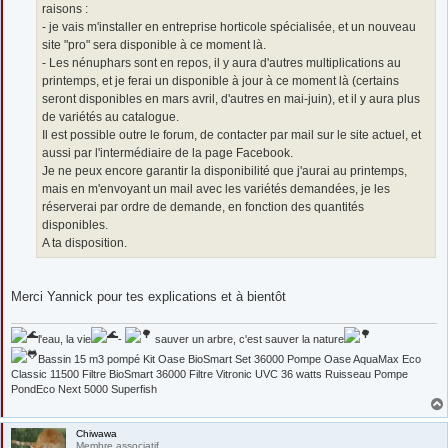
raisons :
- je vais m'installer en entreprise horticole spécialisée, et un nouveau
site "pro" sera disponible à ce moment là.
- Les nénuphars sont en repos, il y aura d'autres multiplications au
printemps, et je ferai un disponible à jour à ce moment là (certains
seront disponibles en mars avril, d'autres en mai-juin), et il y aura plus
de variétés au catalogue.
Il est possible outre le forum, de contacter par mail sur le site actuel, et
aussi par l'intermédiaire de la page Facebook.
Je ne peux encore garantir la disponibilité que j'aurai au printemps,
mais en m'envoyant un mail avec les variétés demandées, je les
réserverai par ordre de demande, en fonction des quantités
disponibles.
A ta disposition.
Merci Yannick pour tes explications et à bientôt
l'eau, la vie
-
sauver un arbre, c'est sauver la nature
Bassin 15 m3 pompé Kit Oase BioSmart Set 36000 Pompe Oase AquaMax Eco
Classic 11500 Filtre BioSmart 36000 Filtre Vitronic UVC 36 watts Ruisseau Pompe
PondEco Next 5000 Superfish
Chiwawa
Membre associatif