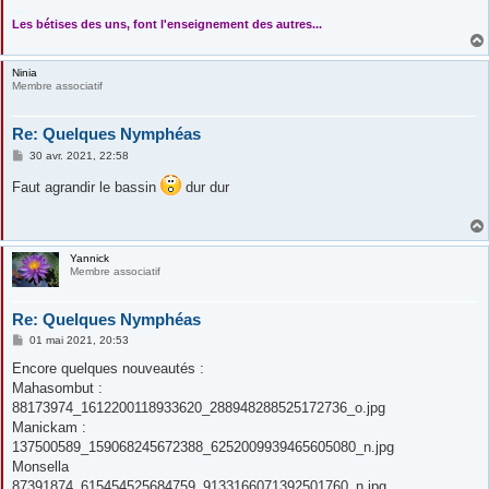
....
Les bétises des uns, font l'enseignement des autres...
Ninia
Membre associatif
Re: Quelques Nymphéas
M
30 avr. 2021, 22:58
e
s
Faut agrandir le bassin
dur dur
s
a
g
e
Yannick
Membre associatif
Re: Quelques Nymphéas
M
01 mai 2021, 20:53
e
s
Encore quelques nouveautés :
s
Mahasombut :
a
g
88173974_1612200118933620_288948288525172736_o.jpg
e
Manickam :
137500589_159068245672388_6252009939465605080_n.jpg
Monsella
87391874_615454525684759_9133166071392501760_n.jpg