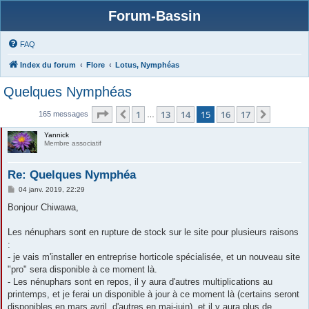
Forum-Bassin
FAQ
Index du forum
Flore
Lotus, Nymphéas
Quelques Nymphéas
Page
15
sur
17
1
13
14
15
16
17
Précédente
Suivant
165 messages
…
Yannick
Membre associatif
Re: Quelques Nymphéa
M
04 janv. 2019, 22:29
e
s
Bonjour Chiwawa,
s
a
g
Les nénuphars sont en rupture de stock sur le site pour plusieurs raisons
e
:
- je vais m'installer en entreprise horticole spécialisée, et un nouveau site
"pro" sera disponible à ce moment là.
- Les nénuphars sont en repos, il y aura d'autres multiplications au
printemps, et je ferai un disponible à jour à ce moment là (certains seront
disponibles en mars avril, d'autres en mai-juin), et il y aura plus de