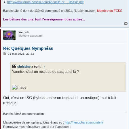
►
http://www.forum-bassin.com/Accueil/For ... Bassin.pdf
Bassin bâché de + de 130m3 commencé en 2011, filtration maison.
Membre du FCKC
....
Les bétises des uns, font l'enseignement des autres...
Yannick
Membre associatif
Re: Quelques Nymphéas
M
01 mai 2021, 23:23
e
s
s
christine
a écrit :
↑
a
g
Yannick, c'est un rustique ou pas, celui là ?
e
Oui, c'est un ISG (hybride entre un tropical et un rustique) tout à fait
rustique.
Bassin 28m3 en construction.
Ma pépinière de nénuphars, lotus & autres :
http://nenupharsdumonde.fr
Retrouvez mes nénuphars aussi sur Facebook :