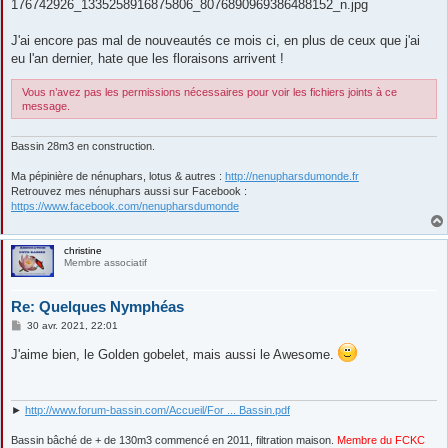
176742926_1335258916875806_8076890969386488152_n.jpg
J'ai encore pas mal de nouveautés ce mois ci, en plus de ceux que j'ai
eu l'an dernier, hate que les floraisons arrivent !
Vous n’avez pas les permissions nécessaires pour voir les fichiers joints à ce
message.
Bassin 28m3 en construction.
Ma pépinière de nénuphars, lotus & autres :
http://nenupharsdumonde.fr
Retrouvez mes nénuphars aussi sur Facebook :
https://www.facebook.com/nenupharsdumonde
christine
Membre associatif
Re: Quelques Nymphéas
M
30 avr. 2021, 22:01
e
s
J'aime bien, le Golden gobelet, mais aussi le Awesome.
s
a
g
e
►
http://www.forum-bassin.com/Accueil/For ... Bassin.pdf
Bassin bâché de + de 130m3 commencé en 2011, filtration maison.
Membre du FCKC