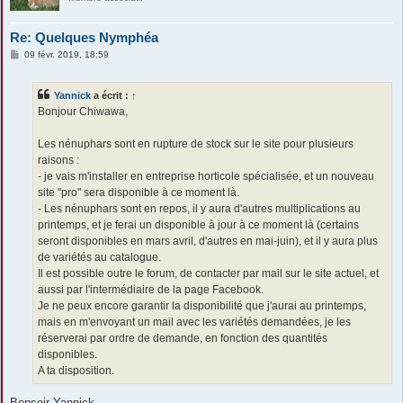
Re: Quelques Nymphéa
M
09 févr. 2019, 18:59
e
s
s
Yannick
a écrit :
↑
a
g
Bonjour Chiwawa,
e
Les nénuphars sont en rupture de stock sur le site pour plusieurs
raisons :
- je vais m'installer en entreprise horticole spécialisée, et un nouveau
site "pro" sera disponible à ce moment là.
- Les nénuphars sont en repos, il y aura d'autres multiplications au
printemps, et je ferai un disponible à jour à ce moment là (certains
seront disponibles en mars avril, d'autres en mai-juin), et il y aura plus
de variétés au catalogue.
Il est possible outre le forum, de contacter par mail sur le site actuel, et
aussi par l'intermédiaire de la page Facebook.
Je ne peux encore garantir la disponibilité que j'aurai au printemps,
mais en m'envoyant un mail avec les variétés demandées, je les
réserverai par ordre de demande, en fonction des quantités
disponibles.
A ta disposition.
Bonsoir Yannick,