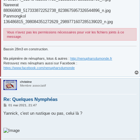
Nareerat
88066808_517333872252738_8238675957326544896_n.jpg
Panmongkol
136486815_398084351272629_2989771607285139020_n.jpg
Vous n’avez pas les permissions nécessaires pour voir les fichiers joints à ce
message.
Bassin 28m3 en construction.
Ma pépinière de nénuphars, lotus & autres :
http://nenupharsdumonde.fr
Retrouvez mes nénuphars aussi sur Facebook :
https://www.facebook.com/nenupharsdumonde
christine
Membre associatif
Re: Quelques Nymphéas
M
01 mai 2021, 21:47
e
s
Yannick, c'est un rustique ou pas, celui là ?
s
a
g
e