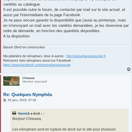
variétés au catalogue.
Il est possible outre le forum, de contacter par mail sur le site actuel, et
aussi par l'intermédiaire de la page Facebook.
Je ne peux encore garantir la disponibilité que j'aurai au printemps, mais
en m'envoyant un mail avec les variétés demandées, je les réserverai par
ordre de demande, en fonction des quantités disponibles.
A ta disposition.
Bassin 28m3 en construction.
Ma pépinière de nénuphars, lotus & autres :
http://nenupharsdumonde.fr
Retrouvez mes nénuphars aussi sur Facebook :
https://www.facebook.com/nenupharsdumonde
Chiwawa
Membre associatif
Re: Quelques Nymphéa
M
05 janv. 2019, 07:58
e
s
s
Yannick
a écrit :
↑
a
g
Bonjour Chiwawa,
e
Les nénuphars sont en rupture de stock sur le site pour plusieurs