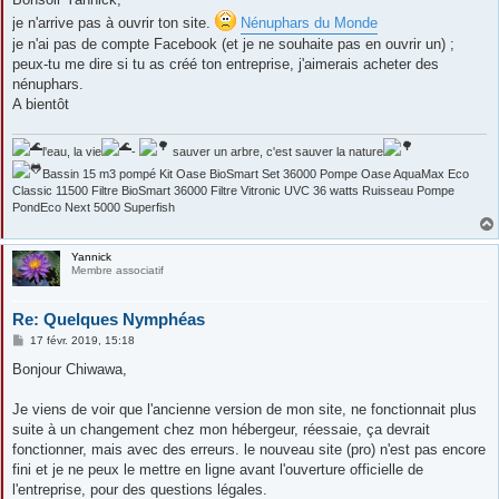
je n'arrive pas à ouvrir ton site.
Nénuphars du Monde
je n'ai pas de compte Facebook (et je ne souhaite pas en ouvrir un) ;
peux-tu me dire si tu as créé ton entreprise, j'aimerais acheter des
nénuphars.
A bientôt
l'eau, la vie
-
sauver un arbre, c'est sauver la nature
Bassin 15 m3 pompé Kit Oase BioSmart Set 36000 Pompe Oase AquaMax Eco
Classic 11500 Filtre BioSmart 36000 Filtre Vitronic UVC 36 watts Ruisseau Pompe
PondEco Next 5000 Superfish
Yannick
Membre associatif
Re: Quelques Nymphéas
M
17 févr. 2019, 15:18
e
s
Bonjour Chiwawa,
s
a
g
Je viens de voir que l'ancienne version de mon site, ne fonctionnait plus
e
suite à un changement chez mon hébergeur, réessaie, ça devrait
fonctionner, mais avec des erreurs. le nouveau site (pro) n'est pas encore
fini et je ne peux le mettre en ligne avant l'ouverture officielle de
l'entreprise, pour des questions légales.