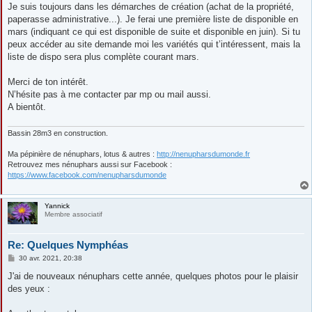
Je suis toujours dans les démarches de création (achat de la propriété,
paperasse administrative...). Je ferai une première liste de disponible en
mars (indiquant ce qui est disponible de suite et disponible en juin). Si tu
peux accéder au site demande moi les variétés qui t’intéressent, mais la
liste de dispo sera plus complète courant mars.
Merci de ton intérêt.
N’hésite pas à me contacter par mp ou mail aussi.
A bientôt.
Bassin 28m3 en construction.
Ma pépinière de nénuphars, lotus & autres :
http://nenupharsdumonde.fr
Retrouvez mes nénuphars aussi sur Facebook :
https://www.facebook.com/nenupharsdumonde
Yannick
Membre associatif
Re: Quelques Nymphéas
M
30 avr. 2021, 20:38
e
s
J'ai de nouveaux nénuphars cette année, quelques photos pour le plaisir
s
des yeux :
a
g
e