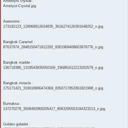
Amethyst crystal :
Ametyst-Crystal.jpg
Awesome :
173192123_128068912634835_3616274126301648252_n.jpg
Bangkok Caramel :
87637974_2848150471912292_8301969408603979776_n.jpg
Bangkok marble :
136719386_1319543835050169_336881612213202579_n.jpg
Bangkok miracle :
175171421_319018906474369_8350717853361821998_n.jpg
Bunraksa :
137270278_3508492869205417_8063295553184323213_n.jpg
Golden gobelet :