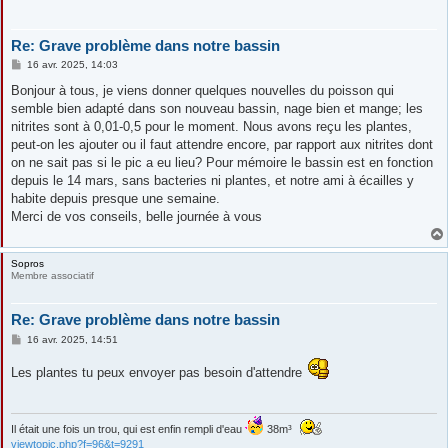
Re: Grave problème dans notre bassin
M
16 avr. 2025, 14:03
e
s
Bonjour à tous, je viens donner quelques nouvelles du poisson qui
s
semble bien adapté dans son nouveau bassin, nage bien et mange; les
a
g
nitrites sont à 0,01-0,5 pour le moment. Nous avons reçu les plantes,
e
peut-on les ajouter ou il faut attendre encore, par rapport aux nitrites dont
on ne sait pas si le pic a eu lieu? Pour mémoire le bassin est en fonction
depuis le 14 mars, sans bacteries ni plantes, et notre ami à écailles y
habite depuis presque une semaine.
Merci de vos conseils, belle journée à vous
Sopros
Membre associatif
Re: Grave problème dans notre bassin
M
16 avr. 2025, 14:51
e
s
Les plantes tu peux envoyer pas besoin d'attendre
s
a
g
e
Il était une fois un trou, qui est enfin rempli d'eau
38m³
viewtopic.php?f=96&t=9291