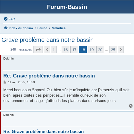
Forum-Bassin
FAQ
Index du forum
Faune
Maladies
Grave problème dans notre bassin
Page
18
sur
25
1
16
17
18
19
20
25
Précédente
Suiv
248 messages
…
…
Delphin
Re: Grave problème dans notre bassin
M
11 avr. 2025, 10:59
e
s
Merci beaucoup Sopros! Oui bien sûr je m'inquiète car j'aimerzis qu'il soit
s
bien, après toutes ces péripéties...il semble curieux de son
a
g
environnement et nage...j'attends les plantes dans surlsues jours
e
Delphin
Re: Grave problème dans notre bassin