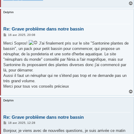
Delphin
Re: Grave problème dans notre bassin
M
16 avr. 2025, 20:08
e
s
Merci Sopros!
J'ai finalement pris sur le site "Santonine plantes de
s
bassin", un pack pour petit bassin pour commencer, qui propose un
a
g
nénuphar, de la pondeteria et une sorte d'herbe aquatique. Le site
e
"nénuphars du monde" conseillé par Ninia a l'air magnifique, mais sur
Santonine ils proposaient des plantes diverses donc j'ai commencé par
là, pour démarrer.
Aussi il faut un nénuphar qui ne s'étend pas trop et ne demande pas un
très grand volume.
Merci pour tous vos conseils précieux
Delphin
Re: Grave problème dans notre bassin
M
18 avr. 2025, 12:28
e
s
Bonjour, je viens avec de nouvelles questions, je suis arrivée ce matin
s