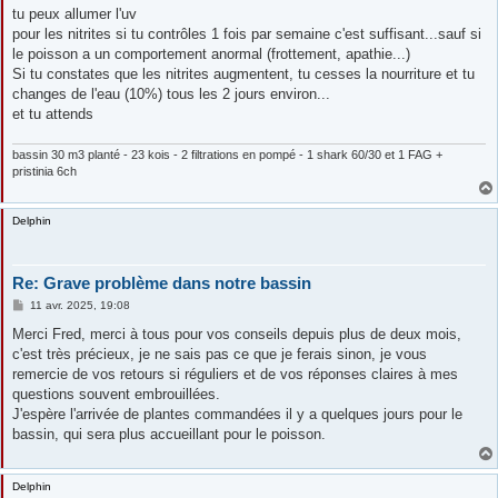
s
tu peux allumer l'uv
s
pour les nitrites si tu contrôles 1 fois par semaine c'est suffisant...sauf si
a
g
le poisson a un comportement anormal (frottement, apathie...)
e
Si tu constates que les nitrites augmentent, tu cesses la nourriture et tu
changes de l'eau (10%) tous les 2 jours environ...
et tu attends
bassin 30 m3 planté - 23 kois - 2 filtrations en pompé - 1 shark 60/30 et 1 FAG +
pristinia 6ch
Delphin
Re: Grave problème dans notre bassin
M
11 avr. 2025, 19:08
e
s
Merci Fred, merci à tous pour vos conseils depuis plus de deux mois,
s
c'est très précieux, je ne sais pas ce que je ferais sinon, je vous
a
g
remercie de vos retours si réguliers et de vos réponses claires à mes
e
questions souvent embrouillées.
J'espère l'arrivée de plantes commandées il y a quelques jours pour le
bassin, qui sera plus accueillant pour le poisson.
Delphin