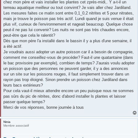
chez mon père et vais installer les plantes cet zprès-midi,. Y a-t-il un
a
g
terreau aquatique meilleur ou tout convirnt? Je vais aller chez Jardiland.
e
Les mesures faites ce matin sont entre 0,1_0,2 nitrites et 5 pour nitrates,
mais je trouve le poisson pas très actif. Lundi quand je suis venue il était
plus vif, curieux de l'environnement et nageait beaucoup. Quelque chose
peut-il ne pas lui convenir? Les nuits ne sont pas très chaudes encore,
peut-ètre que cela le ralentit?
Dès que mon père l'a installé dans le bassin il y a plus d'une semaine, il
a été actif.
Je voudrais aussi adopter un autre poisson car il a besoin de compagnie,
comment me conseillez-vous de procéder? Faut-il une quatantaine (dans
le bac provisoire par exemple), combien de temps? J'aurais voulu adopter
un poisson que des personnes ne peuvent garder, il y a des annonces
sur un site sur les poissons rouges, il faut simplement trouver dans un
rayon pas trop éloigné. Sinon prendre un poisson chez Jardiland dans
leurs bacs extérieurs?
Pour cela vaut-il mieux attendre encore un peu puisque nous ne sommes
pas sûrs du pic de nitrites, donc d'abord installer ls plantes et laisser
passer quelque temps?
Merci de vos réponses, bonne journée à tous
Ninia
Membre associatif