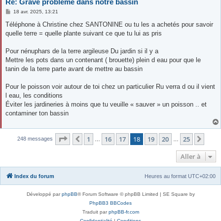
Re: Grave problème dans notre bassin
M
18 avr. 2025, 13:21
e
s
Téléphone à Christine chez SANTONINE ou tu les a achetés pour savoir
s
quelle terre = quelle plante suivant ce que tu lui as pris
a
g
e
Pour nénuphars de la terre argileuse Du jardin si il y a
Mettre les pots dans un contenant ( brouette) plein d eau pour que le
tanin de la terre parte avant de mettre au bassin
Pour le poisson voir autour de toi chez un particulier Ru verra d ou il vient
l eau, les conditions
Éviter les jardineries à moins que tu veuille « sauver » un poisson .. et
contaminer ton bassin
Page
18
sur
25
1
16
17
18
19
20
25
Précédente
Suiv
248 messages
…
…
Aller à
Index du forum
Heures au format
UTC+02:00
Développé par
phpBB
® Forum Software © phpBB Limited | SE Square by
PhpBB3 BBCodes
Traduit par
phpBB-fr.com
Confidentialité
|
Conditions