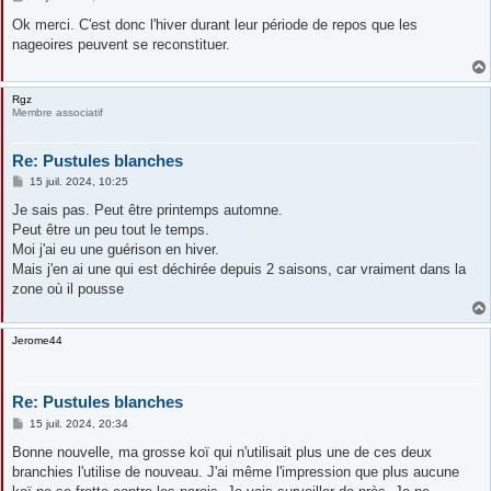
e
s
Ok merci. C'est donc l'hiver durant leur période de repos que les
s
nageoires peuvent se reconstituer.
a
g
e
Rgz
Membre associatif
Re: Pustules blanches
M
15 juil. 2024, 10:25
e
s
Je sais pas. Peut être printemps automne.
s
Peut être un peu tout le temps.
a
g
Moi j'ai eu une guérison en hiver.
e
Mais j'en ai une qui est déchirée depuis 2 saisons, car vraiment dans la
zone où il pousse
Jerome44
Re: Pustules blanches
M
15 juil. 2024, 20:34
e
s
Bonne nouvelle, ma grosse koï qui n'utilisait plus une de ces deux
s
branchies l'utilise de nouveau. J'ai même l'impression que plus aucune
a
g