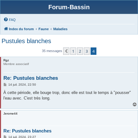
Forum-Bassin
FAQ
Index du forum
Faune
Maladies
Pustules blanches
1
2
3
4
Précédente
35 messages
Rgz
Membre associatif
Re: Pustules blanches
M
14 juil. 2024, 22:50
e
s
À cette période, elle bouge trop, donc elle est tout le temps à "pousser"
s
l'eau avec. C'est très long.
a
g
e
Jerome44
Re: Pustules blanches
M
14 juil. 2024, 23:27