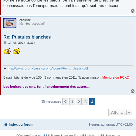
koï ne se frotte contre les parois. Je vais surveiller de près. Je ne
e
connaissais pas l'omnipur mais il semblerait qu'il soit très efficace.
christine
Membre associatif
Re: Pustules blanches
M
17 juil. 2024, 21:34
e
s
s
a
g
e
►
http://www.forum-bassin.com/Accueil/For ... Bassin.pdf
Bassin bâché de + de 130m3 commencé en 2011, filtration maison.
Membre du FCKC
....
Les bétises des uns, font l'enseignement des autres...
1
2
3
4
Précédente
35 messages
Aller à
Index du forum
Heures au format
UTC+02:00
Développé par
phpBB
® Forum Software © phpBB Limited | SE Square by