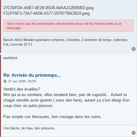
27C55FDA-A6B7-4E2B-B535-94AA212B85BD.jpeg
F21FF6F3-73A7-4A06-A577-29797766CB24.jpeg
Vous n’avez pas les permissions nécessaires pour voir les fichiers joints à ce
message.
Bassin 40m3 filtration gravitaire comprise, 2 bondes, 2 skimmer de berge, collecteur,
Fat, cuve bio 20 TJ
lolo59310
Re: Arrivée du printemps...
M
27 avr. 2020, 20:50
e
s
Verdict des écailles?
s
Moi qui ai eu similaire, elles tenaient bien, pas de rugosité... Autant la
a
g
chagoi semble avoir guerrie ( sans rien faire), autant ça s'est élargi d'un
e
coup chez un autre poisson.
Pas simple ces blessures, bon courage dans tes soins.
Une bâche, de l'eau, des poissons.