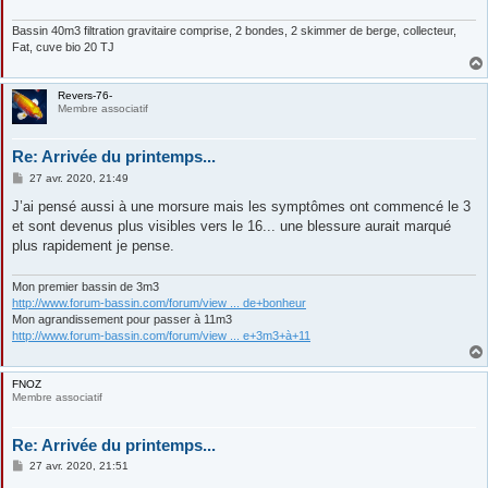
Bassin 40m3 filtration gravitaire comprise, 2 bondes, 2 skimmer de berge, collecteur,
Fat, cuve bio 20 TJ
Revers-76-
Membre associatif
Re: Arrivée du printemps...
M
27 avr. 2020, 21:49
e
s
J’ai pensé aussi à une morsure mais les symptômes ont commencé le 3
s
et sont devenus plus visibles vers le 16... une blessure aurait marqué
a
g
plus rapidement je pense.
e
Mon premier bassin de 3m3
http://www.forum-bassin.com/forum/view ... de+bonheur
Mon agrandissement pour passer à 11m3
http://www.forum-bassin.com/forum/view ... e+3m3+à+11
FNOZ
Membre associatif
Re: Arrivée du printemps...
M
27 avr. 2020, 21:51
e