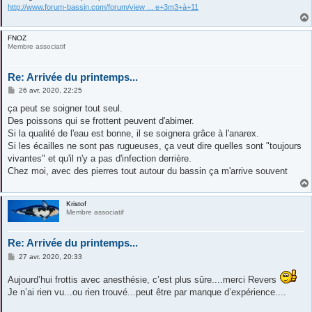
http://www.forum-bassin.com/forum/view ... e+3m3+à+11
FNOZ
Membre associatif
Re: Arrivée du printemps...
M
26 avr. 2020, 22:25
e
s
ça peut se soigner tout seul.
s
Des poissons qui se frottent peuvent d'abimer.
a
g
Si la qualité de l'eau est bonne, il se soignera grâce à l'anarex.
e
Si les écailles ne sont pas rugueuses, ça veut dire quelles sont "toujours
vivantes" et qu'il n'y a pas d'infection derrière.
Chez moi, avec des pierres tout autour du bassin ça m'arrive souvent
Kristof
Membre associatif
Re: Arrivée du printemps...
M
27 avr. 2020, 20:33
e
s
Aujourd’hui frottis avec anesthésie, c’est plus sûre....merci Revers
s
a
Je n’ai rien vu...ou rien trouvé...peut être par manque d’expérience....
g
e