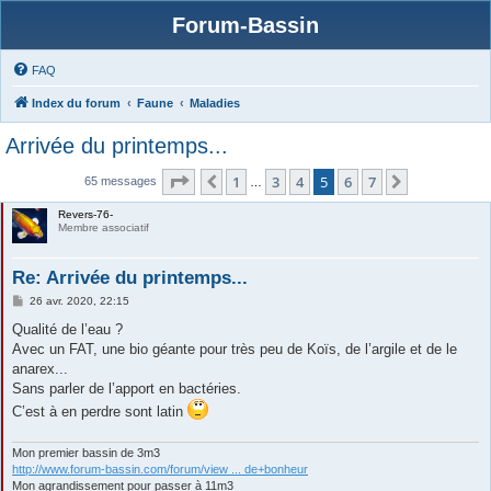
Forum-Bassin
FAQ
Index du forum
Faune
Maladies
Arrivée du printemps...
Page
5
sur
7
1
3
4
5
6
7
Précédente
Suivante
65 messages
…
Revers-76-
Membre associatif
Re: Arrivée du printemps...
M
26 avr. 2020, 22:15
e
s
Qualité de l’eau ?
s
Avec un FAT, une bio géante pour très peu de Koïs, de l’argile et de le
a
g
anarex...
e
Sans parler de l’apport en bactéries.
C’est à en perdre sont latin
Mon premier bassin de 3m3
http://www.forum-bassin.com/forum/view ... de+bonheur
Mon agrandissement pour passer à 11m3