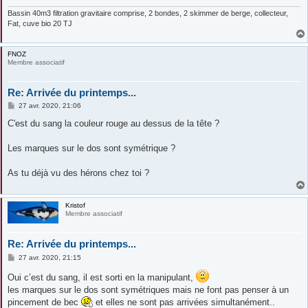
e
Bassin 40m3 filtration gravitaire comprise, 2 bondes, 2 skimmer de berge, collecteur,
Fat, cuve bio 20 TJ
FNOZ
Membre associatif
Re: Arrivée du printemps...
M
27 avr. 2020, 21:06
e
s
C'est du sang la couleur rouge au dessus de la tête ?
s
a
g
Les marques sur le dos sont symétrique ?
e
As tu déjà vu des hérons chez toi ?
Kristof
Membre associatif
Re: Arrivée du printemps...
M
27 avr. 2020, 21:15
e
s
Oui c’est du sang, il est sorti en la manipulant,
s
les marques sur le dos sont symétriques mais ne font pas penser à un
a
g
pincement de bec
et elles ne sont pas arrivées simultanément..
e