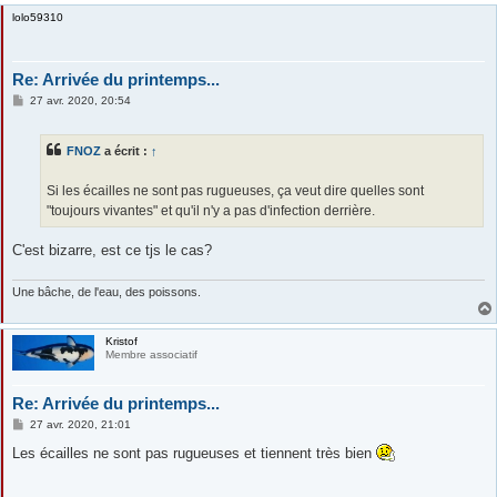
lolo59310
Re: Arrivée du printemps...
M
27 avr. 2020, 20:54
e
s
s
FNOZ
a écrit :
↑
a
g
e
Si les écailles ne sont pas rugueuses, ça veut dire quelles sont
"toujours vivantes" et qu'il n'y a pas d'infection derrière.
C'est bizarre, est ce tjs le cas?
Une bâche, de l'eau, des poissons.
Kristof
Membre associatif
Re: Arrivée du printemps...
M
27 avr. 2020, 21:01
e
s
Les écailles ne sont pas rugueuses et tiennent très bien
s
a
g