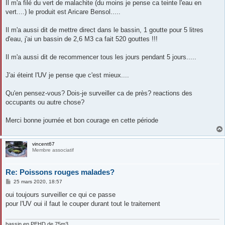
Il m'a filé du vert de malachite (du moins je pense ca teinte l'eau en
vert....) le produit est Aricare Bensol.....
Il m'a aussi dit de mettre direct dans le bassin, 1 goutte pour 5 litres
d'eau, j'ai un bassin de 2,6 M3 ca fait 520 gouttes !!!
Il m'a aussi dit de recommencer tous les jours pendant 5 jours.....
J'ai éteint l'UV je pense que c'est mieux....
Qu'en pensez-vous? Dois-je surveiller ca de près? reactions des
occupants ou autre chose?
Merci bonne journée et bon courage en cette période
vincent67
Membre associatif
Re: Poissons rouges malades?
M
25 mars 2020, 18:57
e
s
oui toujours surveiller ce qui ce passe
s
pour l'UV oui il faut le couper durant tout le traitement
a
g
e
bassin en PEHD de 75m3