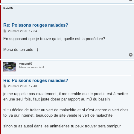
Pat-VN
Re: Poissons rouges malades?
M
23 mars 2020, 17:34
e
s
En supposant que je trouve ça ici, quelle est la procédure?
s
a
g
Merci de ton aide :-)
e
vincent67
Membre associatif
Re: Poissons rouges malades?
M
23 mars 2020, 17:48
e
s
je me rappelle pas exactement, il me semble que le produit est à mettre
s
en une seul fois, faut juste doser par rapport au m3 du bassin
a
g
e
si tu décide de traiter au vert de malachite et si c'est encore ouvert chez
toi va sur internet, beaucoup de site vende le vert de malachite
sinon tu as aussi dans les animaleries tu peux trouver sera omnipur