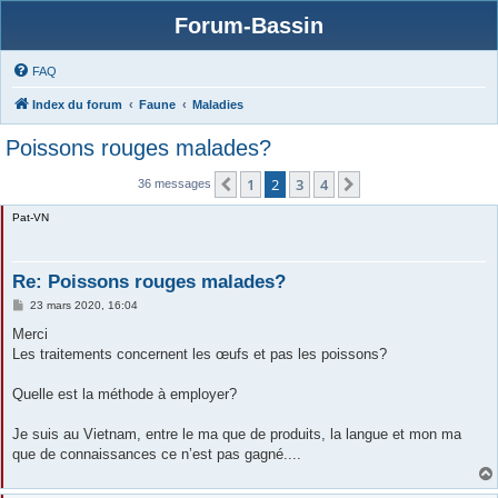
Forum-Bassin
FAQ
Index du forum
Faune
Maladies
Poissons rouges malades?
1
2
3
4
Précédente
Suivante
36 messages
Pat-VN
Re: Poissons rouges malades?
M
23 mars 2020, 16:04
e
s
Merci
s
Les traitements concernent les œufs et pas les poissons?
a
g
e
Quelle est la méthode à employer?
Je suis au Vietnam, entre le ma que de produits, la langue et mon ma
que de connaissances ce n’est pas gagné....