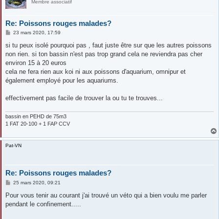
Membre associatif
Re: Poissons rouges malades?
M
23 mars 2020, 17:59
e
s
si tu peux isolé pourquoi pas , faut juste être sur que les autres poissons
s
non rien. si ton bassin n'est pas trop grand cela ne reviendra pas cher
a
g
environ 15 à 20 euros
e
cela ne fera rien aux koi ni aux poissons d'aquarium, omnipur et
également employé pour les aquariums.
effectivement pas facile de trouver la ou tu te trouves...
bassin en PEHD de 75m3
1 FAT 20-100 + 1 FAP CCV
Pat-VN
Re: Poissons rouges malades?
M
25 mars 2020, 09:21
e
s
Pour vous tenir au courant j'ai trouvé un véto qui a bien voulu me parler
s
pendant le confinement.....
a
g
e