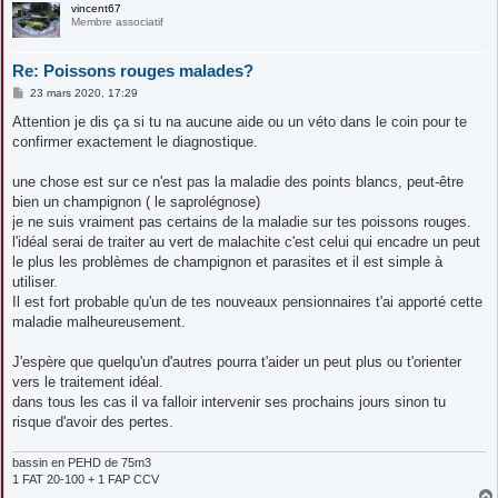
vincent67
Membre associatif
Re: Poissons rouges malades?
M
23 mars 2020, 17:29
e
s
Attention je dis ça si tu na aucune aide ou un véto dans le coin pour te
s
confirmer exactement le diagnostique.
a
g
e
une chose est sur ce n'est pas la maladie des points blancs, peut-être
bien un champignon ( le saprolégnose)
je ne suis vraiment pas certains de la maladie sur tes poissons rouges.
l'idéal serai de traiter au vert de malachite c'est celui qui encadre un peut
le plus les problèmes de champignon et parasites et il est simple à
utiliser.
Il est fort probable qu'un de tes nouveaux pensionnaires t'ai apporté cette
maladie malheureusement.
J'espère que quelqu'un d'autres pourra t'aider un peut plus ou t'orienter
vers le traitement idéal.
dans tous les cas il va falloir intervenir ses prochains jours sinon tu
risque d'avoir des pertes.
bassin en PEHD de 75m3
1 FAT 20-100 + 1 FAP CCV