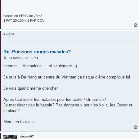
s
a
g
e
bassin en PEHD de 75m3
1 FAT 20-100 + 1 FAP CCV
Pat-VN
Re: Poissons rouges malades?
M
23 mars 2020, 17:54
e
s
internet.... Animalerie..... si seulement :-)
s
a
g
Je suis à Da Nang au centre du Vietnam ça risque d’être compliqué lol
e
Je vais quand même chercher
Après faut isoler les malades pour les traiter? Un par un?
Je met direct dan le bassin? Pas dangereux pour les koi’s, les Oscar et
le pleco?
Merci en tout cas
vincent67