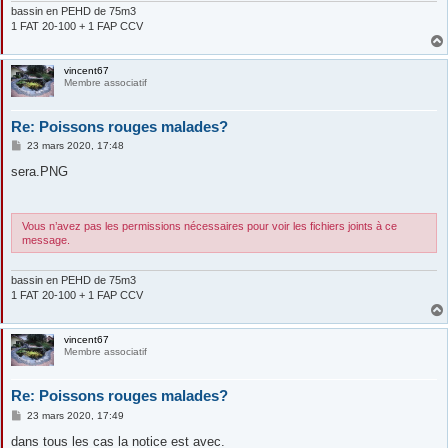
bassin en PEHD de 75m3
1 FAT 20-100 + 1 FAP CCV
vincent67
Membre associatif
Re: Poissons rouges malades?
M
23 mars 2020, 17:48
e
s
sera.PNG
s
a
g
e
Vous n’avez pas les permissions nécessaires pour voir les fichiers joints à ce
message.
bassin en PEHD de 75m3
1 FAT 20-100 + 1 FAP CCV
vincent67
Membre associatif
Re: Poissons rouges malades?
M
23 mars 2020, 17:49
e
s
dans tous les cas la notice est avec.