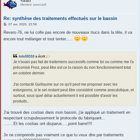
Yves83
Membre associatif
Re: synthèse des traitements effectués sur le bassin
M
07 avr. 2020, 15:56
e
s
Revers-76, ne lui colle pas encore de nouveaux trucs dans la tête, il va
s
encore tout mélanger et tout tenter......
a
g
e
lolo59310
a écrit :
↑
Je n'avais pas fait de traitemens successifs comme toi ou comme me l'a
préconisé Fnoz, peut être est ce la raison du non fonctionnement total
en octobre dernier.
J'ai contacté Guillaume sur ce qu'il peut me proposer avec les
esturgeons, si le sel restant peut être considéré comme anecdotique, et
surtout, sous quel délai actuellement il est possible d'avoir les
produits...
J'ai trouvé des costias dans mon bassin, j'ai appliqué un traitement en
respectant scrupuleusement le protocole du fabriquant...
........Et les costias ont disparus.....point barre!!!!
Je ne comprends pas vraiment ce que tu veux dire par traitements