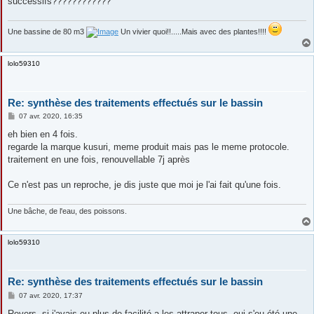
successifs????????????
Une bassine de 80 m3
Un vivier quoi!!.....Mais avec des plantes!!!!
lolo59310
Re: synthèse des traitements effectués sur le bassin
M
07 avr. 2020, 16:35
e
s
eh bien en 4 fois.
s
regarde la marque kusuri, meme produit mais pas le meme protocole.
a
g
traitement en une fois, renouvellable 7j après
e
Ce n'est pas un reproche, je dis juste que moi je l'ai fait qu'une fois.
Une bâche, de l'eau, des poissons.
lolo59310
Re: synthèse des traitements effectués sur le bassin
M
07 avr. 2020, 17:37
e
s
Revers, si j'avais eu plus de facilité a les attraper tous, oui s'eu été une