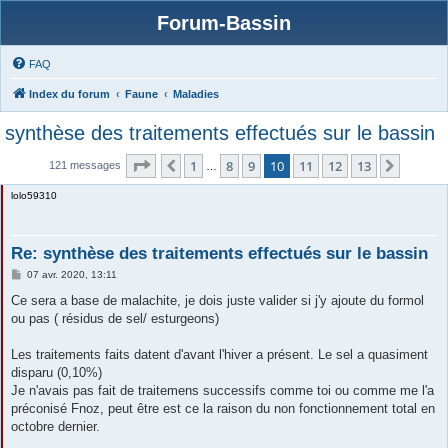
Forum-Bassin
FAQ
Index du forum
Faune
Maladies
synthèse des traitements effectués sur le bassin
Page
10
sur
13
1
8
9
10
11
12
13
Précédente
Suivan
121 messages
…
lolo59310
Re: synthèse des traitements effectués sur le bassin
M
07 avr. 2020, 13:11
e
s
Ce sera a base de malachite, je dois juste valider si j'y ajoute du formol
s
ou pas ( résidus de sel/ esturgeons)
a
g
e
Les traitements faits datent d'avant l'hiver a présent. Le sel a quasiment
disparu (0,10%)
Je n'avais pas fait de traitemens successifs comme toi ou comme me l'a
préconisé Fnoz, peut être est ce la raison du non fonctionnement total en
octobre dernier.