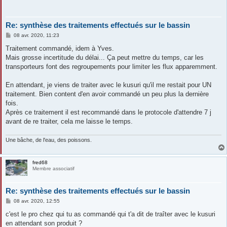
Re: synthèse des traitements effectués sur le bassin
M
08 avr. 2020, 11:23
e
s
Traitement commandé, idem à Yves.
s
Mais grosse incertitude du délai... Ça peut mettre du temps, car les
a
g
transporteurs font des regroupements pour limiter les flux apparemment.
e
En attendant, je viens de traiter avec le kusuri qu'il me restait pour UN
traitement. Bien content d'en avoir commandé un peu plus la dernière
fois.
Après ce traitement il est recommandé dans le protocole d'attendre 7 j
avant de re traiter, cela me laisse le temps.
Une bâche, de l'eau, des poissons.
fred68
Membre associatif
Re: synthèse des traitements effectués sur le bassin
M
08 avr. 2020, 12:55
e
s
c'est le pro chez qui tu as commandé qui t'a dit de traîter avec le kusuri
s
en attendant son produit ?
a