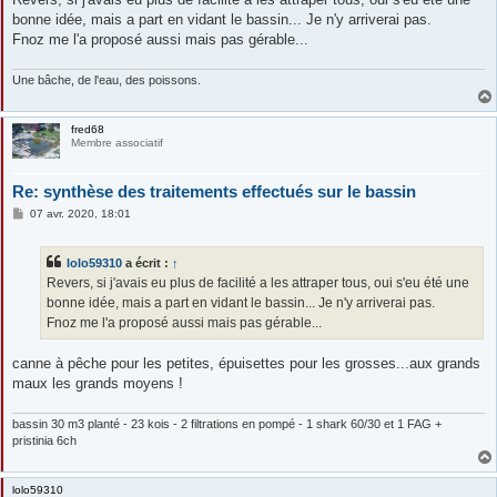
s
bonne idée, mais a part en vidant le bassin... Je n'y arriverai pas.
a
g
Fnoz me l'a proposé aussi mais pas gérable...
e
Une bâche, de l'eau, des poissons.
fred68
Membre associatif
Re: synthèse des traitements effectués sur le bassin
M
07 avr. 2020, 18:01
e
s
s
lolo59310
a écrit :
↑
a
g
Revers, si j'avais eu plus de facilité a les attraper tous, oui s'eu été une
e
bonne idée, mais a part en vidant le bassin... Je n'y arriverai pas.
Fnoz me l'a proposé aussi mais pas gérable...
canne à pêche pour les petites, épuisettes pour les grosses...aux grands
maux les grands moyens !
bassin 30 m3 planté - 23 kois - 2 filtrations en pompé - 1 shark 60/30 et 1 FAG +
pristinia 6ch
lolo59310