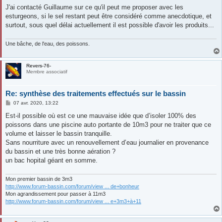
J'ai contacté Guillaume sur ce qu'il peut me proposer avec les
esturgeons, si le sel restant peut être considéré comme anecdotique, et
surtout, sous quel délai actuellement il est possible d'avoir les produits...
Une bâche, de l'eau, des poissons.
Revers-76-
Membre associatif
Re: synthèse des traitements effectués sur le bassin
M
07 avr. 2020, 13:22
e
s
Est-il possible où est ce une mauvaise idée que d’isoler 100% des
s
poissons dans une piscine auto portante de 10m3 pour ne traiter que ce
a
g
volume et laisser le bassin tranquille.
e
Sans nourriture avec un renouvellement d’eau journalier en provenance
du bassin et une très bonne aération ?
un bac hopital géant en somme.
Mon premier bassin de 3m3
http://www.forum-bassin.com/forum/view ... de+bonheur
Mon agrandissement pour passer à 11m3
http://www.forum-bassin.com/forum/view ... e+3m3+à+11