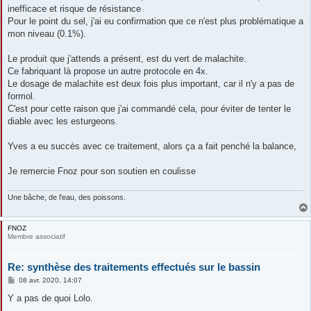
inefficace et risque de résistance
Pour le point du sel, j'ai eu confirmation que ce n'est plus problématique a
mon niveau (0.1%).
Le produit que j'attends a présent, est du vert de malachite.
Ce fabriquant là propose un autre protocole en 4x.
Le dosage de malachite est deux fois plus important, car il n'y a pas de
formol.
C'est pour cette raison que j'ai commandé cela, pour éviter de tenter le
diable avec les esturgeons.
Yves a eu succès avec ce traitement, alors ça a fait penché la balance,
Je remercie Fnoz pour son soutien en coulisse
Une bâche, de l'eau, des poissons.
FNOZ
Membre associatif
Re: synthèse des traitements effectués sur le bassin
M
08 avr. 2020, 14:07
e
s
Y a pas de quoi Lolo.
s