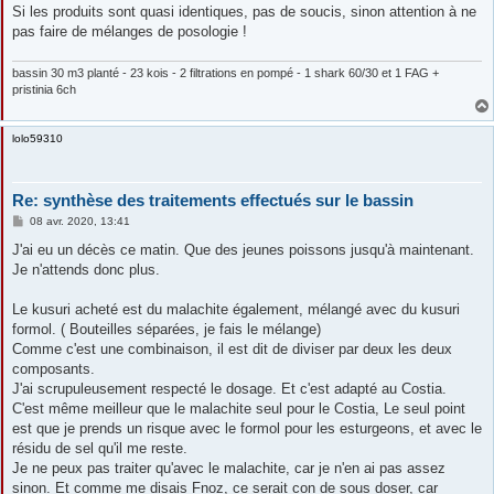
g
Si les produits sont quasi identiques, pas de soucis, sinon attention à ne
e
pas faire de mélanges de posologie !
bassin 30 m3 planté - 23 kois - 2 filtrations en pompé - 1 shark 60/30 et 1 FAG +
pristinia 6ch
lolo59310
Re: synthèse des traitements effectués sur le bassin
M
08 avr. 2020, 13:41
e
s
J'ai eu un décès ce matin. Que des jeunes poissons jusqu'à maintenant.
s
Je n'attends donc plus.
a
g
e
Le kusuri acheté est du malachite également, mélangé avec du kusuri
formol. ( Bouteilles séparées, je fais le mélange)
Comme c'est une combinaison, il est dit de diviser par deux les deux
composants.
J'ai scrupuleusement respecté le dosage. Et c'est adapté au Costia.
C'est même meilleur que le malachite seul pour le Costia, Le seul point
est que je prends un risque avec le formol pour les esturgeons, et avec le
résidu de sel qu'il me reste.
Je ne peux pas traiter qu'avec le malachite, car je n'en ai pas assez
sinon. Et comme me disais Fnoz, ce serait con de sous doser, car