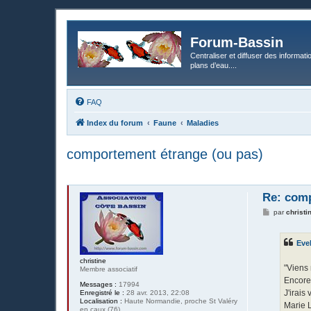
Forum-Bassin
Centraliser et diffuser des informati
plans d’eau....
FAQ
Index du forum
Faune
Maladies
comportement étrange (ou pas)
Re: comp
M
par
christi
e
s
s
Eve
a
g
christine
e
"Viens
Membre associatif
Encore
Messages :
17994
J'irais
Enregistré le :
28 avr. 2013, 22:08
Localisation :
Haute Normandie, proche St Valéry
Marie L
en caux (76)