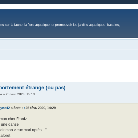
ons sur la faune, la flore aquatique, et promouvoir les jardins aquatiques, bassins,
ortement étrange (ou pas)
ne
»
25 févr. 2020, 15:13
lyne42
a écrit :
↑
25 févr. 2020, 14:29
 mon cher Frantz
 une danse
 voir mon vieux mari après…"
aforet