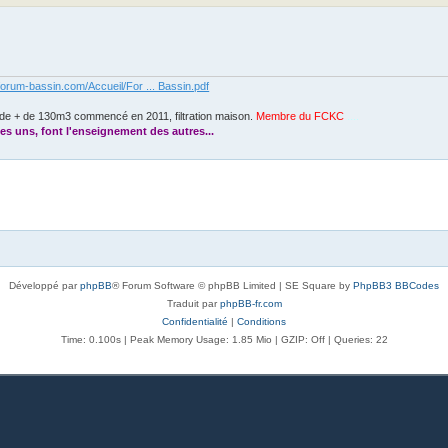
forum-bassin.com/Accueil/For ... Bassin.pdf
de + de 130m3 commencé en 2011, filtration maison.
Membre du FCKC
....
es uns, font l'enseignement des autres...
Développé par
phpBB
® Forum Software © phpBB Limited | SE Square by
PhpBB3 BBCodes
Traduit par
phpBB-fr.com
Confidentialité
|
Conditions
Time: 0.100s
| Peak Memory Usage: 1.85 Mio | GZIP: Off |
Queries: 22