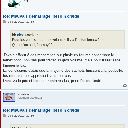
Oly
Re: Mauvais démarrage, besoin d'aide
M
24 oct. 2019, 21:25
e
s
s
nico
a écrit :
↑
a
g
Pour les vers, sur de gros volumes, il y a l'option lernex food .
e
Quelqu'un a déjà essayé?
J'avais effectué des recherches sur plusieurs forums concernant le
lernex food, non pas pour traiter un gros volume, mais pour traiter sans
flinguer la bio.
La conclusion, c'était que la majorité des sachets finissent à la poubelle,
les morfales ne l'apprécient vraiment pas.
Donc vu le prix et les commentaires lus, je ne l'ai pas testé.
christine
Membre associatif
Re: Mauvais démarrage, besoin d'aide
M
24 oct. 2019, 21:36
e
s
s