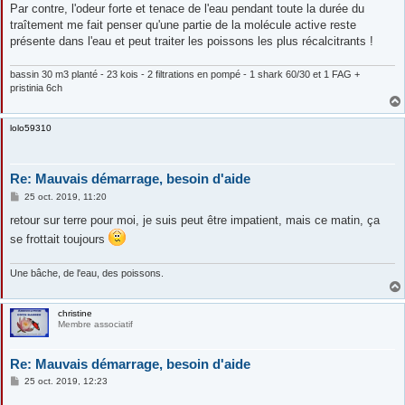
Par contre, l'odeur forte et tenace de l'eau pendant toute la durée du
traîtement me fait penser qu'une partie de la molécule active reste
présente dans l'eau et peut traiter les poissons les plus récalcitrants !
bassin 30 m3 planté - 23 kois - 2 filtrations en pompé - 1 shark 60/30 et 1 FAG +
pristinia 6ch
lolo59310
Re: Mauvais démarrage, besoin d'aide
M
25 oct. 2019, 11:20
e
s
retour sur terre pour moi, je suis peut être impatient, mais ce matin, ça
s
se frottait toujours
a
g
e
Une bâche, de l'eau, des poissons.
christine
Membre associatif
Re: Mauvais démarrage, besoin d'aide
M
25 oct. 2019, 12:23
e
s