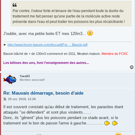
s
a
g
Par contre, l'odeur forte et tenace de l'eau pendant toute la durée du
e
traitement me fait penser qu'une partie de la molécule active reste
présente dans l'eau et peut traiter les poissons les plus récalcitrants !
J'oublie, avec ma petite boite ET mes 120m3...
►
http://www.forum-bassin.com/Accueil/For ... Bassin.pdf
Bassin bâché de + de 130m3 commencé en 2011, filtration maison.
Membre du FCKC
....
Les bétises des uns, font l'enseignement des autres...
Yves83
Membre associatif
Re: Mauvais démarrage, besoin d'aide
M
25 oct. 2019, 12:26
e
s
Il est souvent constaté qu'au début de traitement, les parasites étant
s
attaqués "se défendent" et sont plus virulents.......
a
g
Donc, ils "gênent" plus les poissons pendant ce stade avant, si le
e
traitement est le bon de passer l'arme à gauche..............