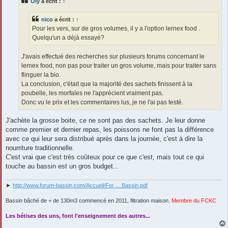
Oly
a écrit :
↑
a
g
e
nico
a écrit :
↑
Pour les vers, sur de gros volumes, il y a l'option lernex food .
Quelqu'un a déjà essayé?
J'avais effectué des recherches sur plusieurs forums concernant le
lernex food, non pas pour traiter un gros volume, mais pour traiter sans
flinguer la bio.
La conclusion, c'était que la majorité des sachets finissent à la
poubelle, les morfales ne l'apprécient vraiment pas.
Donc vu le prix et les commentaires lus, je ne l'ai pas testé.
J'achète la grosse boite, ce ne sont pas des sachets. Je leur donne
comme premier et dernier repas, les poissons ne font pas la différence
avec ce qui leur sera distribué après dans la journée, c'est à dire la
nourriture traditionnelle.
C'est vrai que c'est très coûteux pour ce que c'est, mais tout ce qui
touche au bassin est un gros budget...
►
http://www.forum-bassin.com/Accueil/For ... Bassin.pdf
Bassin bâché de + de 130m3 commencé en 2011, filtration maison.
Membre du FCKC
....
Les bétises des uns, font l'enseignement des autres...