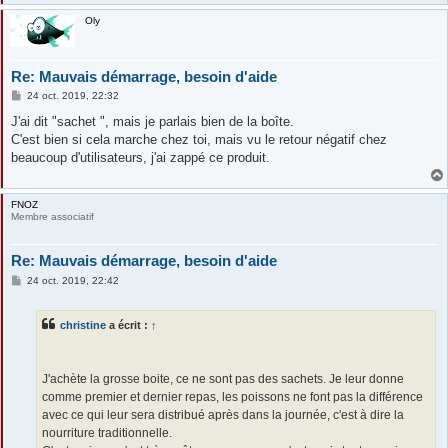
Oly
Re: Mauvais démarrage, besoin d'aide
M
24 oct. 2019, 22:32
e
s
J'ai dit "sachet ", mais je parlais bien de la boîte.
s
C'est bien si cela marche chez toi, mais vu le retour négatif chez
a
g
beaucoup d'utilisateurs, j'ai zappé ce produit.
e
FNOZ
Membre associatif
Re: Mauvais démarrage, besoin d'aide
M
24 oct. 2019, 22:42
e
s
s
christine
a écrit :
↑
a
g
e
J'achète la grosse boite, ce ne sont pas des sachets. Je leur donne
comme premier et dernier repas, les poissons ne font pas la différence
avec ce qui leur sera distribué après dans la journée, c'est à dire la
nourriture traditionnelle.