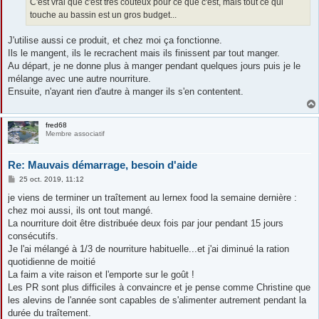
C'est vrai que c'est très coûteux pour ce que c'est, mais tout ce qui
touche au bassin est un gros budget...
J'utilise aussi ce produit, et chez moi ça fonctionne.
Ils le mangent, ils le recrachent mais ils finissent par tout manger.
Au départ, je ne donne plus à manger pendant quelques jours puis je le
mélange avec une autre nourriture.
Ensuite, n'ayant rien d'autre à manger ils s'en contentent.
fred68
Membre associatif
Re: Mauvais démarrage, besoin d'aide
M
25 oct. 2019, 11:12
e
s
je viens de terminer un traîtement au lernex food la semaine dernière :
s
chez moi aussi, ils ont tout mangé.
a
g
La nourriture doit être distribuée deux fois par jour pendant 15 jours
e
consécutifs.
Je l'ai mélangé à 1/3 de nourriture habituelle...et j'ai diminué la ration
quotidienne de moitié
La faim a vite raison et l'emporte sur le goût !
Les PR sont plus difficiles à convaincre et je pense comme Christine que
les alevins de l'année sont capables de s'alimenter autrement pendant la
durée du traîtement.