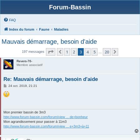
Forum-Bassin
FAQ
Index du forum
Faune
Maladies
Mauvais démarrage, besoin d'aide
Page
3
sur
20
1
2
3
4
5
20
Précédente
Suivante
197 messages
…
Revers-76-
Membre associatif
Re: Mauvais démarrage, besoin d'aide
M
24 oct. 2019, 21:21
e
s
s
a
g
e
Mon premier bassin de 3m3
http://www.forum-bassin.com/forum/view ... de+bonheur
Mon agrandissement pour passer à 11m3
http://www.forum-bassin.com/forum/view ... e+3m3+à+11