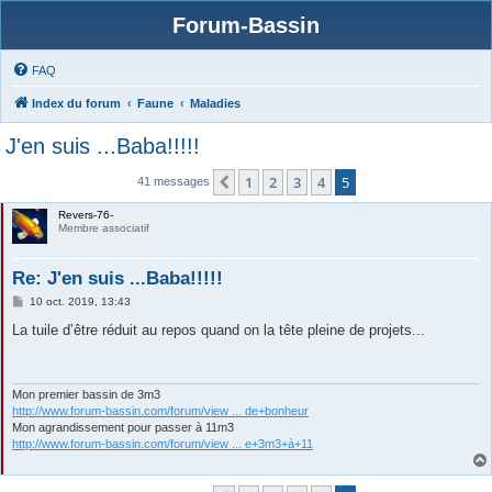
Forum-Bassin
FAQ
Index du forum
Faune
Maladies
J'en suis ...Baba!!!!!
1
2
3
4
5
Précédente
41 messages
Revers-76-
Membre associatif
Re: J'en suis ...Baba!!!!!
M
10 oct. 2019, 13:43
e
s
La tuile d’être réduit au repos quand on la tête pleine de projets...
s
a
g
e
Mon premier bassin de 3m3
http://www.forum-bassin.com/forum/view ... de+bonheur
Mon agrandissement pour passer à 11m3
http://www.forum-bassin.com/forum/view ... e+3m3+à+11