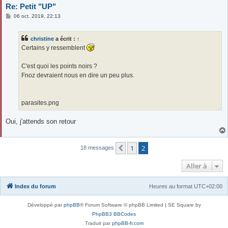
Re: Petit "UP"
M
06 oct. 2019, 22:13
e
s
s
christine
a écrit :
↑
a
g
Certains y ressemblent
e
C'est quoi les points noirs ?
Fnoz devraient nous en dire un peu plus.
parasites.png
Oui, j'attends son retour
1
2
Précédente
18 messages
Aller à
Index du forum
Heures au format
UTC+02:00
Développé par
phpBB
® Forum Software © phpBB Limited | SE Square by
PhpBB3 BBCodes
Traduit par
phpBB-fr.com