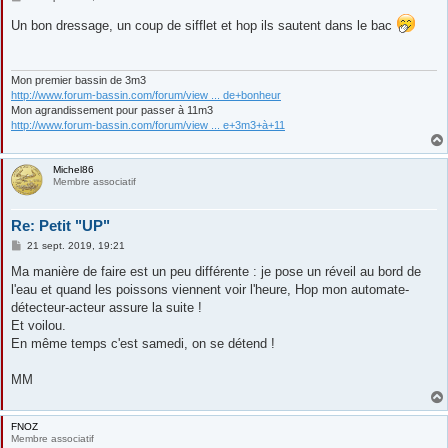
e
s
Un bon dressage, un coup de sifflet et hop ils sautent dans le bac
s
a
g
e
Mon premier bassin de 3m3
http://www.forum-bassin.com/forum/view ... de+bonheur
Mon agrandissement pour passer à 11m3
http://www.forum-bassin.com/forum/view ... e+3m3+à+11
Michel86
Membre associatif
Re: Petit "UP"
M
21 sept. 2019, 19:21
e
s
Ma manière de faire est un peu différente : je pose un réveil au bord de
s
l'eau et quand les poissons viennent voir l'heure, Hop mon automate-
a
g
détecteur-acteur assure la suite !
e
Et voilou.
En même temps c'est samedi, on se détend !
MM
FNOZ
Membre associatif