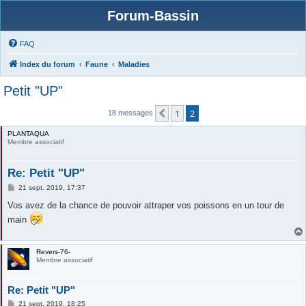
Forum-Bassin
FAQ
Index du forum
Faune
Maladies
Petit "UP"
1
2
Précédente
18 messages
PLANTAQUA
Membre associatif
Re: Petit "UP"
M
21 sept. 2019, 17:37
e
s
Vos avez de la chance de pouvoir attraper vos poissons en un tour de
s
main
a
g
e
Revers-76-
Membre associatif
Re: Petit "UP"
M
21 sept. 2019, 18:25