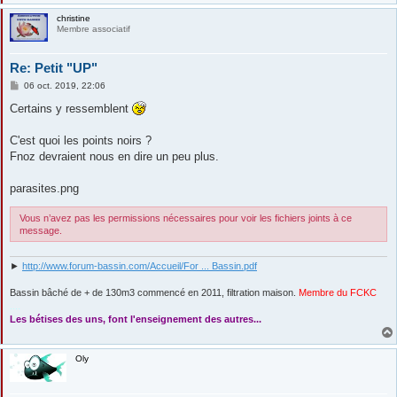
christine
Membre associatif
Re: Petit "UP"
M
06 oct. 2019, 22:06
e
s
Certains y ressemblent
s
a
g
C'est quoi les points noirs ?
e
Fnoz devraient nous en dire un peu plus.
parasites.png
Vous n’avez pas les permissions nécessaires pour voir les fichiers joints à ce
message.
►
http://www.forum-bassin.com/Accueil/For ... Bassin.pdf
Bassin bâché de + de 130m3 commencé en 2011, filtration maison.
Membre du FCKC
....
Les bétises des uns, font l'enseignement des autres...
Oly