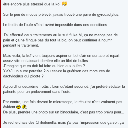
être encore plus stressé que la koï
Sur le peu de mucus prélevé, j'avais trouvé une paire de gyrodactylus.
Le frottis de l’ouïe s'était avéré impossible dans ces conditions.
J'ai effectué deux traitements au kusuri fluke M, ça ne mange pas de
pain et ça ne flingue pas du tout la bio, on peut continuer à nourrir
pendant le traitement.
Mais voilà, la koï vient toujours aspirer un bol d'air en surface et repart
assez vite en laissant derrière elle un filet de bulles.
J'imagine que ça doit lui faire du bien aux ouïes ?
Y'a't-'il un autre parasite ? ou est-ce la guérison des morsures de
dactylogirus qui picote ?
Aujourd'hui deuxième frottis , bien qu'étant secondé, j'ai préféré sédater la
patiente pour un prélèvement dans l’ouïe.
Par contre, une fois devant le microscope, le résultat n'est vraiment pas
évident
De plus, prendre une photo sur un binoculaire, c'est pas trop prévu pour...
Je recherchais des Chilodonella, mais j'ai pas l'impression que ça soit ça
: