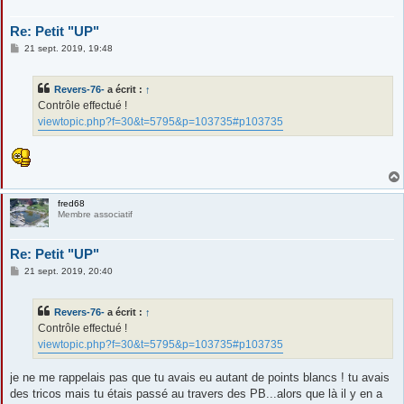
Re: Petit "UP"
M
21 sept. 2019, 19:48
e
s
s
Revers-76-
a écrit :
↑
a
g
Contrôle effectué !
e
viewtopic.php?f=30&t=5795&p=103735#p103735
fred68
Membre associatif
Re: Petit "UP"
M
21 sept. 2019, 20:40
e
s
s
Revers-76-
a écrit :
↑
a
g
Contrôle effectué !
e
viewtopic.php?f=30&t=5795&p=103735#p103735
je ne me rappelais pas que tu avais eu autant de points blancs ! tu avais
des tricos mais tu étais passé au travers des PB...alors que là il y en a