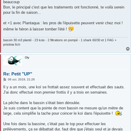
beaucoup
Bon, le principal c'est que les traitements ont fonctionné, te voilà serein
pour la fin de saison...
et +1 avec Plantaqua : les pros de l'épuisette peuvent venir chez moi !
même le héron à laisser tomber l'été !
bassin 30 m3 planté - 23 kois - 2 filtrations en pompé - 1 shark 60/30 et 1 FAG +
pristinia 6ch
Oly
Re: Petit "UP"
M
06 oct. 2019, 21:26
e
s
Il y a un mois, une koï se frottait assez souvent et effectuait des sauts.
s
J'ai donc effectué mon premier frottis il y a trois en semaines.
a
g
e
La pêche dans le bassin s'était bien déroulée.
Je suis content que la pointe de mon bassin ne mesure qu'un mètre de
large, cela simplifie la tache pour coincer le koï dans l'épuisette !
Une fois dans la bassine, c'était pas le top pour effectuer les
prélèvements, ça se débattait dur, faut dire que j'étais seul et je devais