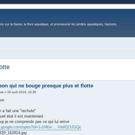
ons sur la faune, la flore aquatique, et promouvoir les jardins aquatiques, bassins,
otte
son qui ne bouge presque plus et flotte
ere
»
29 août 2019, 16:36
ous
 a fait une "rechute"
uel état il est maintenant
vp je ne comprends pas ce qui lui arrive
ve.google.com/open?id=1-1NKw ... lVeR1OJGQc
29_162814.jpg