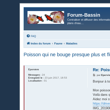
Forum-Bassin
Centraliser et diffuser des informati
plans d’eau....
FAQ
Index du forum
Faune
Maladies
Poisson qui ne bouge presque plus et fl
Re: Pois
Eperviere
Messages :
24
M
par
Epervi
Enregistré le :
23 juin 2017, 18:53
e
Localisation :
01
s
Bonjour à t
s
a
g
Mon poisson
e
Voilà dans q
Aidez moi s
https://dri
IMG_201908