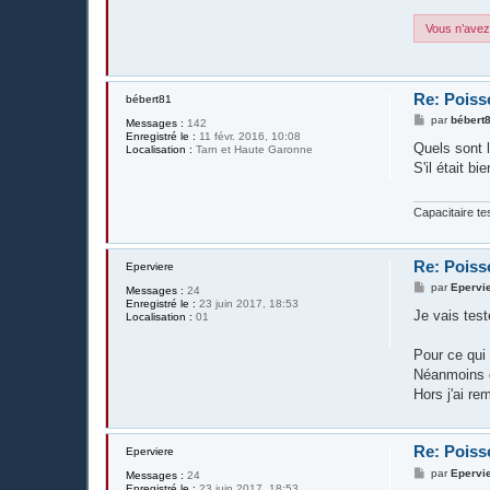
Vous n’avez 
Re: Poiss
bébert81
M
par
bébert
Messages :
142
e
Enregistré le :
11 févr. 2016, 10:08
s
Quels sont 
Localisation :
Tarn et Haute Garonne
s
S'il était b
a
g
e
Capacitaire te
Re: Poiss
Eperviere
M
par
Epervi
Messages :
24
e
Enregistré le :
23 juin 2017, 18:53
s
Je vais test
Localisation :
01
s
a
g
Pour ce qui 
e
Néanmoins c
Hors j'ai re
Re: Poiss
Eperviere
M
par
Epervi
Messages :
24
e
Enregistré le :
23 juin 2017, 18:53