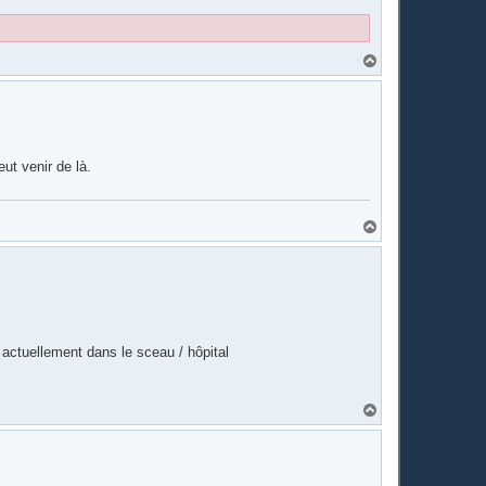
H
a
u
t
ut venir de là.
H
a
u
t
 actuellement dans le sceau / hôpital
H
a
u
t