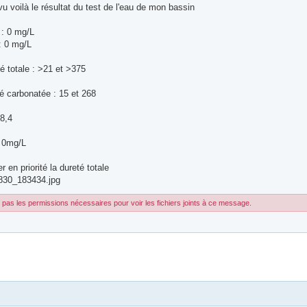
 voilà le résultat du test de l'eau de mon bassin
 : 0 mg/L
: 0 mg/L
é totale : >21 et >375
é carbonatée : 15 et 268
 8,4
: 0mg/L
r en priorité la dureté totale
30_183434.jpg
pas les permissions nécessaires pour voir les fichiers joints à ce message.