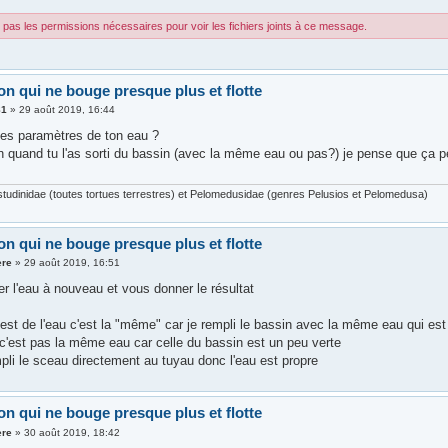
pas les permissions nécessaires pour voir les fichiers joints à ce message.
on qui ne bouge presque plus et flotte
81
»
29 août 2019, 16:44
les paramètres de ton eau ?
ien quand tu l'as sorti du bassin (avec la même eau ou pas?) je pense que ça pe
studinidae (toutes tortues terrestres) et Pelomedusidae (genres Pelusios et Pelomedusa)
on qui ne bouge presque plus et flotte
ere
»
29 août 2019, 16:51
er l'eau à nouveau et vous donner le résultat
est de l'eau c'est la "même" car je rempli le bassin avec la même eau qui est
'est pas la même eau car celle du bassin est un peu verte
mpli le sceau directement au tuyau donc l'eau est propre
on qui ne bouge presque plus et flotte
ere
»
30 août 2019, 18:42