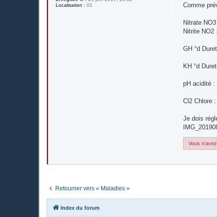
s
Comme prévu
Localisation :
01
s
a
g
Nitrate NO3
e
Nitrite NO2 
GH °d Duret
KH °d Duret
pH acidité :
Cl2 Chlore 
Je dois régle
IMG_201908
Vous n’avez 
Retourner vers « Maladies »
Index du forum