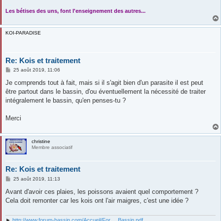
....
Les bétises des uns, font l'enseignement des autres...
KOI-PARADISE
Re: Kois et traitement
M
25 août 2019, 11:06
e
s
Je comprends tout à fait, mais si il s'agit bien d'un parasite il est peut
s
être partout dans le bassin, d'ou éventuellement la nécessité de traiter
a
g
intégralement le bassin, qu'en penses-tu ?
e
Merci
christine
Membre associatif
Re: Kois et traitement
M
25 août 2019, 11:13
e
s
Avant d'avoir ces plaies, les poissons avaient quel comportement ?
s
Cela doit remonter car les kois ont l'air maigres, c'est une idée ?
a
g
e
►
http://www.forum-bassin.com/Accueil/For ... Bassin.pdf