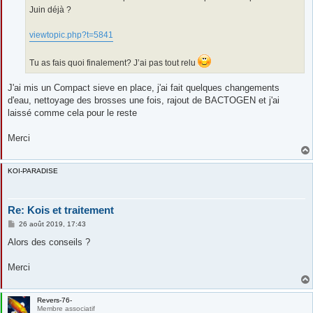
e
Juin déjà ?
viewtopic.php?t=5841
Tu as fais quoi finalement? J’ai pas tout relu
J'ai mis un Compact sieve en place, j'ai fait quelques changements
d'eau, nettoyage des brosses une fois, rajout de BACTOGEN et j'ai
laissé comme cela pour le reste
Merci
KOI-PARADISE
Re: Kois et traitement
M
26 août 2019, 17:43
e
s
Alors des conseils ?
s
a
g
Merci
e
Revers-76-
Membre associatif