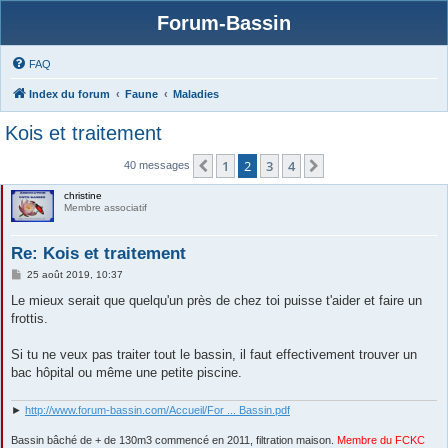
Forum-Bassin
FAQ
Index du forum
Faune
Maladies
Kois et traitement
1
2
3
4
Précédente
Suivante
40 messages
christine
Membre associatif
Re: Kois et traitement
M
25 août 2019, 10:37
e
s
Le mieux serait que quelqu'un près de chez toi puisse t'aider et faire un
s
frottis.
a
g
e
Si tu ne veux pas traiter tout le bassin, il faut effectivement trouver un
bac hôpital ou même une petite piscine.
►
http://www.forum-bassin.com/Accueil/For ... Bassin.pdf
Bassin bâché de + de 130m3 commencé en 2011, filtration maison.
Membre du FCKC