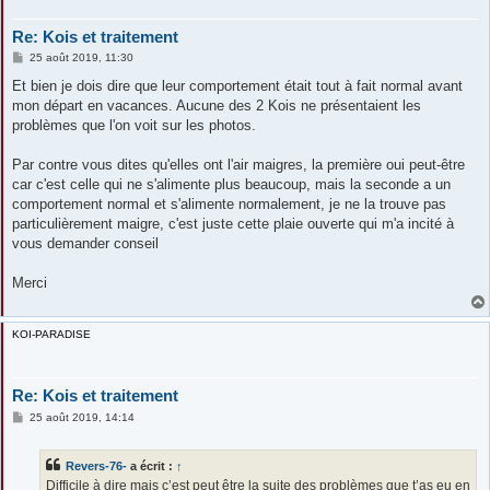
Re: Kois et traitement
M
25 août 2019, 11:30
e
s
Et bien je dois dire que leur comportement était tout à fait normal avant
s
mon départ en vacances. Aucune des 2 Kois ne présentaient les
a
g
problèmes que l'on voit sur les photos.
e
Par contre vous dites qu'elles ont l'air maigres, la première oui peut-être
car c'est celle qui ne s'alimente plus beaucoup, mais la seconde a un
comportement normal et s'alimente normalement, je ne la trouve pas
particulièrement maigre, c'est juste cette plaie ouverte qui m'a incité à
vous demander conseil
Merci
KOI-PARADISE
Re: Kois et traitement
M
25 août 2019, 14:14
e
s
s
Revers-76-
a écrit :
↑
a
g
Difficile à dire mais c’est peut être la suite des problèmes que t’as eu en