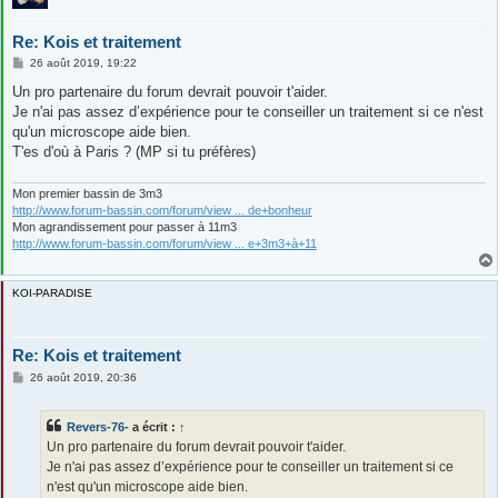
Re: Kois et traitement
M
26 août 2019, 19:22
e
s
Un pro partenaire du forum devrait pouvoir t'aider.
s
Je n'ai pas assez d’expérience pour te conseiller un traitement si ce n'est
a
g
qu'un microscope aide bien.
e
T'es d'où à Paris ? (MP si tu préfères)
Mon premier bassin de 3m3
http://www.forum-bassin.com/forum/view ... de+bonheur
Mon agrandissement pour passer à 11m3
http://www.forum-bassin.com/forum/view ... e+3m3+à+11
KOI-PARADISE
Re: Kois et traitement
M
26 août 2019, 20:36
e
s
s
Revers-76-
a écrit :
↑
a
g
Un pro partenaire du forum devrait pouvoir t'aider.
e
Je n'ai pas assez d’expérience pour te conseiller un traitement si ce
n'est qu'un microscope aide bien.