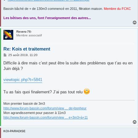
Bassin bâché de + de 130m3 commencé en 2011, filtration maison.
Membre du FCKC
....
Les bétises des uns, font l'enseignement des autres...
Revers-76-
Membre associatif
Re: Kois et traitement
M
25 août 2019, 11:20
e
s
Difficile à dire mais c’est peut être la suite des problèmes que t’as eu en
s
Juin déjà ?
a
g
e
viewtopic.php?t=5841
Tu as fais quoi finalement? J’ai pas tout relu
Mon premier bassin de 3m3
http://www.forum-bassin.com/forum/view ... de+bonheur
Mon agrandissement pour passer à 11m3
http://www.forum-bassin.com/forum/view ... e+3m3+à+11
KOI-PARADISE