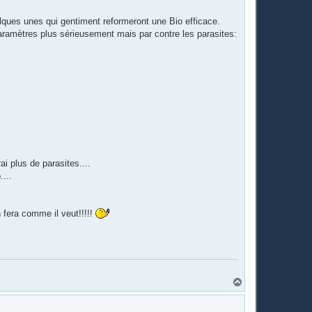
uelques unes qui gentiment reformeront une Bio efficace.
 paramètres plus sérieusement mais par contre les parasites:
rai plus de parasites....
...
 fera comme il veut!!!!!
H
a
u
t