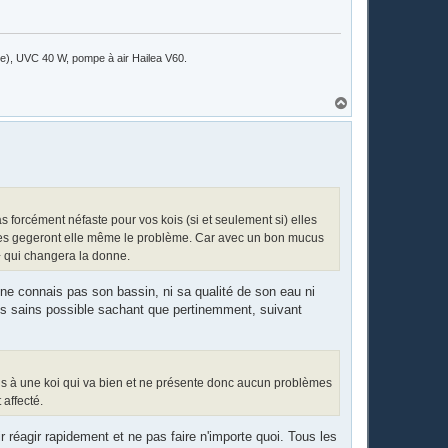
ile), UVC 40 W, pompe à air Hailea V60.
H
a
u
t
 forcément néfaste pour vos kois (si et seulement si) elles
les gegeront elle même le problème. Car avec un bon mucus
+ qui changera la donne.
ne connais pas son bassin, ni sa qualité de son eau ni
s les sains possible sachant que pertinemment, suivant
ttis à une koi qui va bien et ne présente donc aucun problèmes
 affecté.
ir réagir rapidement et ne pas faire n'importe quoi. Tous les