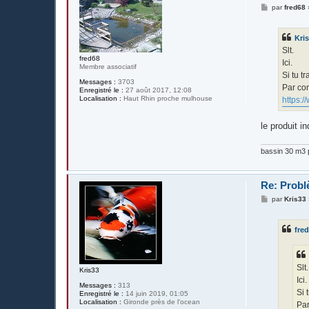
M
par
fred68
e
s
s
Kri
a
g
Slt.
e
fred68
Ici.
Membre associatif
Si tu t
Messages :
3703
Par con
Enregistré le :
27 août 2017, 12:08
Localisation :
Haut Rhin proche mulhouse
https:/
le produit i
bassin 30 m3 p
Re: Probl
M
par
Kris33
e
s
s
fre
a
g
e
Slt.
Kris33
Ici.
Messages :
313
Si 
Enregistré le :
14 juin 2019, 01:05
Localisation :
Gironde près de l'ocean
Par