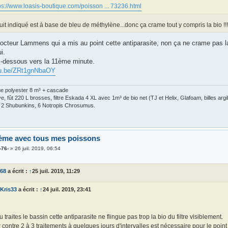
ps://www.loasis-boutique.com/poisson ... 73236.html
uit indiqué est à base de bleu de méthylène...donc ça crame tout y compris la bio !!
Docteur Lammens qui a mis au point cette antiparasite, non ça ne crame pas la
i.
ci-dessous vers la 11ème minute.
utu.be/ZRt1gnNbaOY
ue polyester 8 m³ + cascade
, fût 220 L brosses, filtre Eskada 4 XL avec 1m³ de bio net (TJ et Helix, Glafoam, billes arg
, 2 Shubunkins, 6 Notropis Chrosumus.
ème avec tous mes poissons
-76-
»
26 juil. 2019, 06:54
d68
a écrit :
↑
25 juil. 2019, 11:29
Kris33
a écrit :
↑
24 juil. 2019, 23:41
tu traites le bassin cette antiparasite ne flingue pas trop la bio du filtre visiblement.
 contre 2 à 3 traitements à quelques jours d'intervalles est nécessaire pour le point