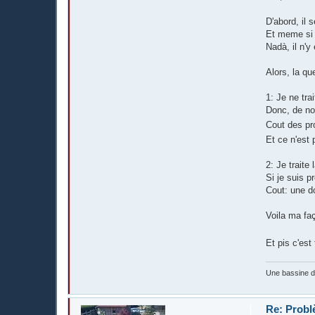
D'abord, il 
Et meme si i
Nadà, il n'y
Alors, la q
1: Je ne tra
Donc, de no
Cout des pro
Et ce n'est 
2: Je traite 
Si je suis p
Cout: une d
Voila ma fa
Et pis c'est 
Une bassine 
Re: Probl