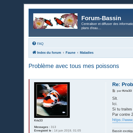
Forum-Bassin
Centraliser et diffuser des informati
plans d’eau....
FAQ
Index du forum
Faune
Maladies
Problème avec tous mes poissons
Re: Prob
M
par
Kris33
e
s
Slt.
s
Ici.
a
g
Si tu traite
e
Par contre 2
https://www
Kris33
Messages :
313
Enregistré le :
14 juin 2019, 01:05
Bassin exotiq