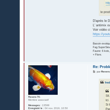
htt
le prod
D'après le 
L' antimix ou
Voir vidéo 
https://yo
Bassin exotiq
Fag SuperSieve
Faune: 6 kois
+ Flore.
Re: Probl
M
par
Revers
e
s
s
fre
a
g
e
Slt.
Revers-76-
Membre associatif
Ici.
Si 
Messages :
13599
Enregistré le :
04 nov. 2016, 10:50
Par