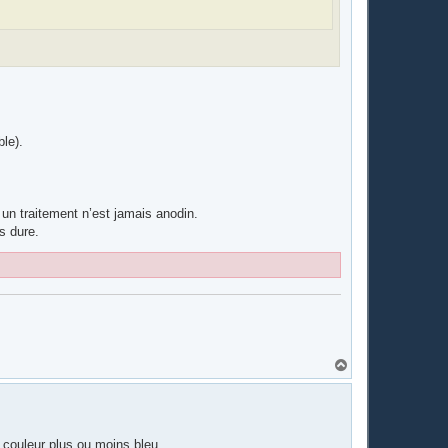
!
ble).
r un traitement n’est jamais anodin.
s dure.
H
a
u
t
 couleur plus ou moins bleu.