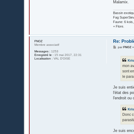
Malamix.
Bassin exotiq
Fag SuperSieve
Faune: 6 kois
+ Flore.
Re: Probl
FNOZ
Membre associatif
M
par
FNOZ
e
Messages :
1253
s
Enregistré le :
15 mai 2017, 22:31
s
Localisation :
VAL D'OISE
Kri
a
g
mon avi
e
sont e
le para
Je suis ent
l'état des p
l'endroit ou
Kri
Donc ce
parasit
Je suis enco