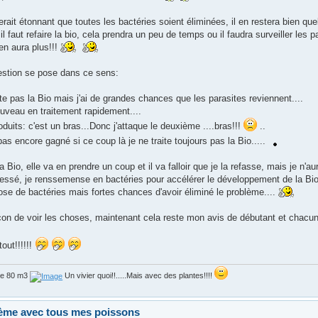
serait étonnant que toutes les bactéries soient éliminées, il en restera bien q
l faut refaire la bio, cela prendra un peu de temps ou il faudra surveiller les
 en aura plus!!!
uestion se pose dans ce sens:
ite pas la Bio mais j'ai de grandes chances que les parasites reviennent....
uveau en traitement rapidement....
duits: c'est un bras...Donc j'attaque le deuxième ....bras!!!
..
pas encore gagné si ce coup là je ne traite toujours pas la Bio.....
la Bio, elle va en prendre un coup et il va falloir que je la refasse, mais je n'au
ressé, je renssemense en bactéries pour accélérer le développement de la Bio.
ose de bactéries mais fortes chances d'avoir éliminé le problème....
çon de voir les choses, maintenant cela reste mon avis de débutant et chacun
tout!!!!!!
de 80 m3
Un vivier quoi!!.....Mais avec des plantes!!!!
ème avec tous mes poissons