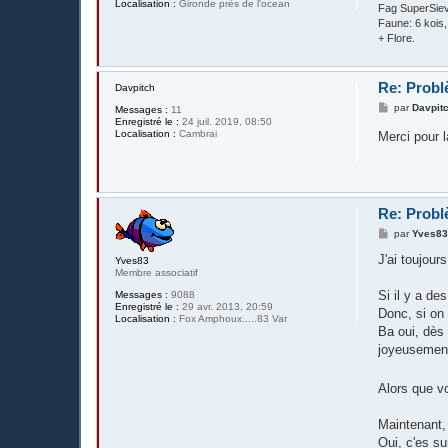
Localisation :
Gironde près de l'ocean
Fag SuperSieve
Faune: 6 kois
+ Flore.
Re: Probl
Davpitch
M
par
Davpit
Messages :
11
e
Enregistré le :
24 juil. 2019, 08:50
s
Localisation :
Cambrai
Merci pour 
s
a
g
e
Re: Probl
M
par
Yves8
e
s
J'ai toujour
Yves83
s
Membre associatif
a
g
Si il y a de
Messages :
9088
e
Enregistré le :
29 avr. 2013, 20:59
Donc, si on 
Localisation :
Fox Amphoux.....83 Var
Ba oui, dès 
joyeusement 
Alors que vo
Maintenant, 
Oui, c'es s