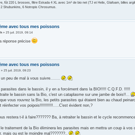
, fût 220 L brosses, filtre Eskada 4 XL avec 1m³ de bio net (TJ et Helix, Glafoam, billes arg
, 2 Shubunkins, 6 Notropis Chrosumus.
ème avec tous mes poissons
ch
»
25 juil. 2019, 09:14
la réponse précise
ème avec tous mes poissons
3
»
25 juil. 2019, 09:23
s un peu de mal à vous suivre........
s parasites dans le bassin, il y en a forcément dans la BIO!!!!! C.Q.F.D. !!!!!
traite le bassin sans la Bio, c'est un cataplasme sur une jambe de bois!!...
que vous rouvrez la Bio, les petits parasites qui étaient bien au chaud peinar
réinfecter vos poipois!!!!!!!!!!!.....C'est évident non,?
us restera t-il à faire??????? Ba, à retraiter le bassin et le cycle recommence
le traitement de la Bio éliminera les parasites mais en mettra un coup à vos 
ur, mais ou est le moindre mal???????..