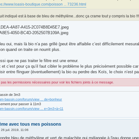
ps://www.loasis-boutique.com/poisson ... 73236.html
uit indiqué est à base de bleu de méthylène...donc ça crame tout y compris la bio !!
1DEA-4A87-A415-2C074B8D45E7.jpeg
A8E5-4050-BC4D-2052507B109A.jpeg
leu oui, mais là bio n’a pas grillé (peut être affaiblie c’est difficilement mesura
on quand on traite on nourrit plus.
si que ne pas traiter le filtre est une erreur.
t et c’est pour ça qu’il faut cibler le problème le plus précisément possible ca
sir entre flinguer (éventuellement) la bio ou perdre des Koïs, le choix n’est pa
pas les permissions nécessaires pour voir les fichiers joints à ce message.
bassin de 3m3
rum-bassin.com/forum/view ... de+bonheur
sement pour passer à 11m3
rum-bassin.com/forum/view ... e+3m3+à+11
ème avec tous mes poissons
»
26 juil. 2019, 11:06
ondre bleu de méthylène et vert de malachite qui mélangée à l'eau donne une