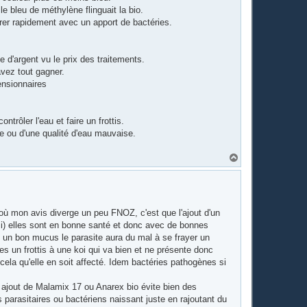
 bleu de méthylène flinguait la bio.
arrer rapidement avec un apport de bactéries.
 d'argent vu le prix des traitements.
avez tout gagner.
ensionnaires
rôler l'eau et faire un frottis.
re ou d'une qualité d'eau mauvaise.
H
a
u
t
 où mon avis diverge un peu FNOZ, c'est que l'ajout d'un
si) elles sont en bonne santé et donc avec de bonnes
un bon mucus le parasite aura du mal à se frayer un
es un frottis à une koi qui va bien et ne présente donc
ela qu'elle en soit affecté. Idem bactéries pathogènes si
t ajout de Malamix 17 ou Anarex bio évite bien des
parasitaires ou bactériens naissant juste en rajoutant du