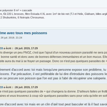
ue polyester 8 m³ + cascade
, fût 220 L brosses, filtre Eskada 4 XL avec 1m³ de bio net (TJ et Helix, Glafoam, billes arg
, 2 Shubunkins, 6 Notropis Chrosumus.
ème avec tous mes poissons
»
26 juil. 2019, 21:24
s33
a écrit :
↑
26 juil. 2019, 17:29
s diverge un peu FNOZ, c'est que l'ajout d'un nouveau poisson parasité ne sera pas
n bonne santé et donc avec de bonnes défenses immunitaires et un bon mucus. El
site aura du mal à se frayer un passage. Donc ce n'est pas quelques parasites de 
ièrement d'accord avec toi mais lorsqu'une personne expose son problème, tu 
oissons. Par précaution, il est préférable de lui dire d'introduire des poisson
 on se procure son poisson que l'on est pas à l'abri de récupérer une saloperie.
s33
a écrit :
↑
26 juil. 2019, 17:29
 n'est pas quelques parasites de + qui changera la donne. D'ailleurs faites un fro
aires et vous trouverez à coup sûr quelques parasites sans pour cela qu'elle en soit
re d'accord avec toi mais en un clin d’œil tout peut basculer et là il faut savo