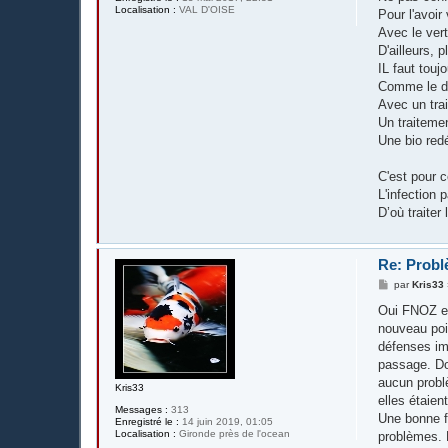
s
Localisation :
VAL D'OISE
Pour l'avoir
a
g
Avec le vert
e
D'ailleurs, 
IL faut toujo
Comme le dit
Avec un trai
Un traitemen
Une bio redé
C'est pour 
L'infection 
D’où traiter
Re: Probl
M
par
Kris33
e
s
Oui FNOZ et 
s
nouveau poi
a
g
défenses im
e
passage. Don
aucun probl
Kris33
elles étaien
Messages :
313
Une bonne fi
Enregistré le :
14 juin 2019, 01:05
Localisation :
Gironde près de l'ocean
problèmes. L