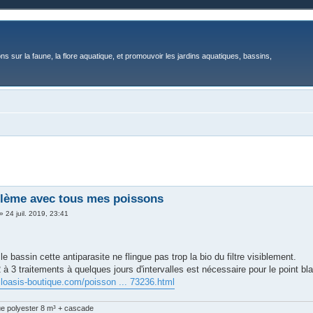
ons sur la faune, la flore aquatique, et promouvoir les jardins aquatiques, bassins,
lème avec tous mes poissons
»
24 juil. 2019, 23:41
s le bassin cette antiparasite ne flingue pas trop la bio du filtre visiblement.
 à 3 traitements à quelques jours d'intervalles est nécessaire pour le point bl
.loasis-boutique.com/poisson ... 73236.html
ue polyester 8 m³ + cascade