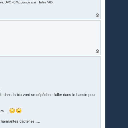
ile), UVC 40 W, pompe à air Hailea V60.
H
a
u
t
H
a
u
t
ds dans la bio vont se dépêcher d'aller dans le bassin pour
ra....
charmantes bactéries.....