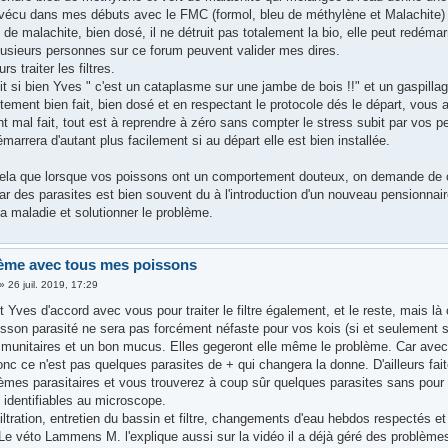
 vécu dans mes débuts avec le FMC (formol, bleu de méthylène et Malachite) le
 de malachite, bien dosé, il ne détruit pas totalement la bio, elle peut redém
plusieurs personnes sur ce forum peuvent valider mes dires.
urs traiter les filtres.
 si bien Yves " c'est un cataplasme sur une jambe de bois !!" et un gaspillage
tement bien fait, bien dosé et en respectant le protocole dés le départ, vous 
t mal fait, tout est à reprendre à zéro sans compter le stress subit par vos p
marrera d'autant plus facilement si au départ elle est bien installée.
cela que lorsque vos poissons ont un comportement douteux, on demande de cont
par des parasites est bien souvent du à l'introduction d'un nouveau pensionnai
 la maladie et solutionner le problème.
ème avec tous mes poissons
»
26 juil. 2019, 17:29
Yves d'accord avec vous pour traiter le filtre également, et le reste, mais là
sson parasité ne sera pas forcément néfaste pour vos kois (si et seulement 
munitaires et un bon mucus. Elles gegeront elle même le problème. Car avec 
c ce n'est pas quelques parasites de + qui changera la donne. D'ailleurs fait
èmes parasitaires et vous trouverez à coup sûr quelques parasites sans pour c
t identifiables au microscope.
ltration, entretien du bassin et filtre, changements d'eau hebdos respectés e
e véto Lammens M. l'explique aussi sur la vidéo il a déjà géré des problèmes 