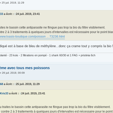
»
25 juil. 2019, 11:29
s33
a écrit :
↑
24 juil. 2019, 23:41
raites le bassin cette antiparasite ne flingue pas trop la bio du filtre visiblement.
tre 2 à 3 traitements à quelques jours d'intervalles est nécessaire pour le point bla
/www.loasis-boutique.com/poisson ... 73236.html
ndiqué est à base de bleu de méthylène...donc ça crame tout y compris la bio !
lanté - 23 kois - 2 filtrations en pompé - 1 shark 60/30 et 1 FAG + pristinia 6ch
ème avec tous mes poissons
»
26 juil. 2019, 00:09
d68
a écrit :
↑
25 juil. 2019, 11:29
Kris33
a écrit :
↑
24 juil. 2019, 23:41
tu traites le bassin cette antiparasite ne flingue pas trop la bio du filtre visiblement.
 contre 2 à 3 traitements à quelques jours d'intervalles est nécessaire pour le point