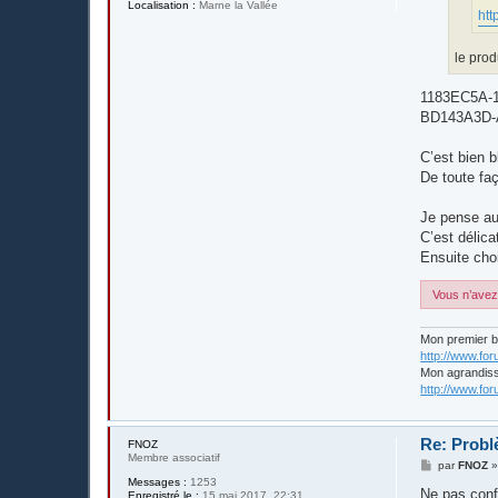
Localisation :
Marne la Vallée
htt
le prod
1183EC5A-
BD143A3D-
C’est bien b
De toute faç
Je pense aus
C’est délica
Ensuite choi
Vous n’avez 
Mon premier 
http://www.fo
Mon agrandis
http://www.fo
Re: Probl
FNOZ
Membre associatif
M
par
FNOZ
e
Messages :
1253
s
Ne pas conf
Enregistré le :
15 mai 2017, 22:31