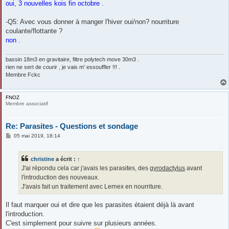
oui, 3 nouvelles kois fin octobre .
-Q5: Avec vous donner à manger l'hiver oui/non? nourriture
coulante/flottante ?
non
.
bassin 18m3 en gravitaire, filtre polytech move 30m3 .
rien ne sert de courir , je vais m' essouffler !!! .
Membre Fckc
FNOZ
Membre associatif
Re: Parasites - Questions et sondage
M
05 mai 2019, 18:14
e
s
s
christine
a écrit :
↑
a
g
J'ai répondu cela car j'avais les parasites, des
gyrodactylus
avant
e
l'introduction des nouveaux.
J'avais fait un traitement avec Lernex en nourriture.
Il faut marquer oui et dire que les parasites étaient déjà là avant
l'introduction.
C'est simplement pour suivre sur plusieurs années.