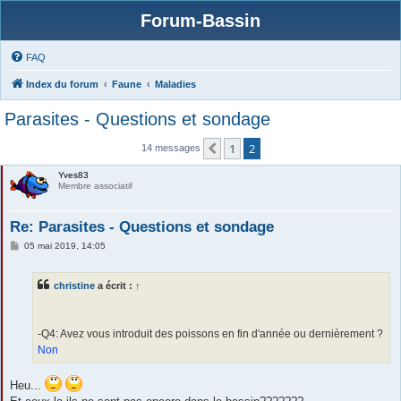
Forum-Bassin
FAQ
Index du forum
Faune
Maladies
Parasites - Questions et sondage
1
2
Précédente
14 messages
Yves83
Membre associatif
Re: Parasites - Questions et sondage
M
05 mai 2019, 14:05
e
s
s
christine
a écrit :
↑
a
g
e
-Q4: Avez vous introduit des poissons en fin d'année ou dernièrement ?
Non
Heu...