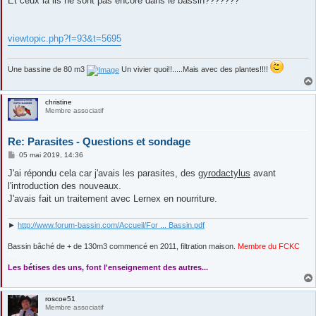
Et ceux la ils ne sont pas encore dans le bassin???????
viewtopic.php?f=93&t=5695
Une bassine de 80 m3
Un vivier quoi!!.....Mais avec des plantes!!!!
christine
Membre associatif
Re: Parasites - Questions et sondage
M
05 mai 2019, 14:36
e
s
J'ai répondu cela car j'avais les parasites, des
gyrodactylus
avant
s
l'introduction des nouveaux.
a
g
J'avais fait un traitement avec Lernex en nourriture.
e
►
http://www.forum-bassin.com/Accueil/For ... Bassin.pdf
Bassin bâché de + de 130m3 commencé en 2011, filtration maison.
Membre du FCKC
....
Les bétises des uns, font l'enseignement des autres...
roscoe51
Membre associatif