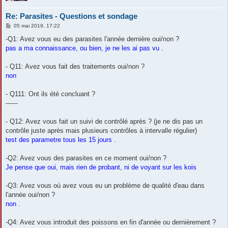
Re: Parasites - Questions et sondage
M
05 mai 2019, 17:22
e
s
-Q1: Avez vous eu des parasites l'année dernière oui/non ?
s
pas a ma connaissance, ou bien, je ne les ai pas vu .
a
g
e
- Q11: Avez vous fait des traitements oui/non ?
non
- Q111: Ont ils été concluant ?
------
- Q12: Avez vous fait un suivi de contrôlé après ? (je ne dis pas un
contrôle juste après mais plusieurs contrôles à intervalle régulier)
test des parametre tous les 15 jours .
-Q2: Avez vous des parasites en ce moment oui/non ?
Je pense que oui, mais rien de probant, ni de voyant sur les kois
-Q3: Avez vous où avez vous eu un problème de qualité d'eau dans
l'année oui/non ?
non
.
-Q4: Avez vous introduit des poissons en fin d'année ou dernièrement ?