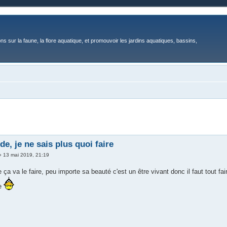
ons sur la faune, la flore aquatique, et promouvoir les jardins aquatiques, bassins,
ide, je ne sais plus quoi faire
»
13 mai 2019, 21:19
 ça va le faire, peu importe sa beauté c'est un être vivant donc il faut tout fa
ge