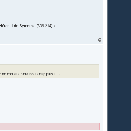
t
Hiéron II de Syracuse (306-214) )
H
a
u
t
e de christine sera beaucoup plus fiable