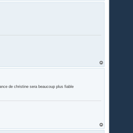
a
u
t
H
a
u
t
ance de christine sera beaucoup plus fiable
H
a
u