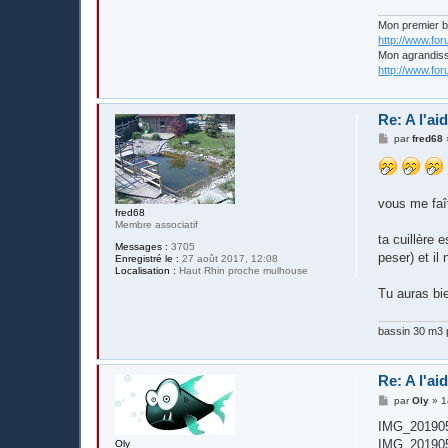
Mon premier 
http://www.fo
Mon agrandis
http://www.fo
Re: A l'ai
M
par
fred68
e
s
s
a
g
vous me faî
e
fred68
Membre associatif
ta cuillère 
Messages :
3705
peser) et il
Enregistré le :
27 août 2017, 12:08
Localisation :
Haut Rhin proche mulhouse
Tu auras bie
bassin 30 m3 p
Re: A l'ai
M
par
Oly
»
1
e
s
IMG_201905
s
IMG_201905
Oly
a