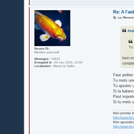
Re: A l'ai
M
par
Revers
e
s
s
fre
a
g
e
Tu 
Revers-76-
Membre associatif
bein no
Messages :
13610
Enregistré le :
04 nov. 2016, 10:50
compte 
Localisation :
Marne la Vallée
Faut arrête
Tu mets une
Tu ajoutes u
Si la balanc
Peut import
Si tu mets u
Mon premier 
http://www.fo
Mon agrandis
http://www.fo