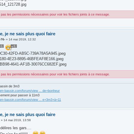
14_121728.jpg
pas les permissions nécessaires pour voir les fichiers joints à ce message.
de, je ne sais plus quoi faire
-76-
»
14 mai 2019, 12:32
0C30-42FD-AB5C-739A78A5A945.jpeg
180-4E23-8895-46BFEAF8E166.jpeg
BB98-4641-AF1B-30076CC682EF.jpeg
pas les permissions nécessaires pour voir les fichiers joints à ce message.
bassin de 3m3
rum-bassin.com/forum/view ... de+bonheur
sement pour passer à 11m3
rum-bassin.com/forum/view ... e+3m3+à+11
de, je ne sais plus quoi faire
3
»
14 mai 2019, 13:58
délires les gars....