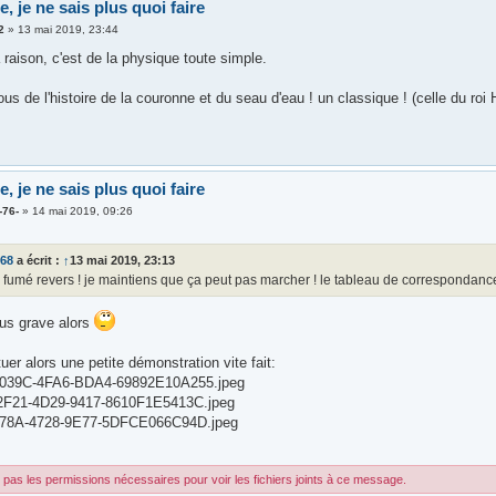
de, je ne sais plus quoi faire
2
»
13 mai 2019, 23:44
raison, c'est de la physique toute simple.
s de l'histoire de la couronne et du seau d'eau ! un classique ! (celle du roi 
de, je ne sais plus quoi faire
-76-
»
14 mai 2019, 09:26
d68
a écrit :
↑
13 mai 2019, 23:13
s fumé revers ! je maintiens que ça peut pas marcher ! le tableau de correspondanc
lus grave alors
tuer alors une petite démonstration vite fait:
039C-4FA6-BDA4-69892E10A255.jpeg
F21-4D29-9417-8610F1E5413C.jpeg
78A-4728-9E77-5DFCE066C94D.jpeg
pas les permissions nécessaires pour voir les fichiers joints à ce message.