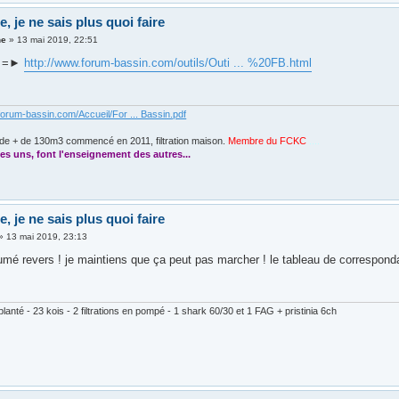
de, je ne sais plus quoi faire
ne
»
13 mai 2019, 22:51
e =►
http://www.forum-bassin.com/outils/Outi ... %20FB.html
forum-bassin.com/Accueil/For ... Bassin.pdf
de + de 130m3 commencé en 2011, filtration maison.
Membre du FCKC
....
es uns, font l'enseignement des autres...
de, je ne sais plus quoi faire
»
13 mai 2019, 23:13
fumé revers ! je maintiens que ça peut pas marcher ! le tableau de correspond
lanté - 23 kois - 2 filtrations en pompé - 1 shark 60/30 et 1 FAG + pristinia 6ch