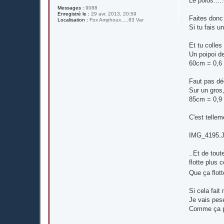
Le poids.....
a
g
Messages :
9088
e
Enregistré le :
29 avr. 2013, 20:59
Faites donc
Localisation :
Fox Amphoux.....83 Var
Si tu fais u
Et tu colles
Un poipoi d
60cm = 0,6 m
Faut pas dé
Sur un gros, 
85cm = 0,9
C'est tellem
IMG_4195.
..Et de tout
flotte plus 
Que ça flot
Si cela fait
Je vais pes
Comme ça plu