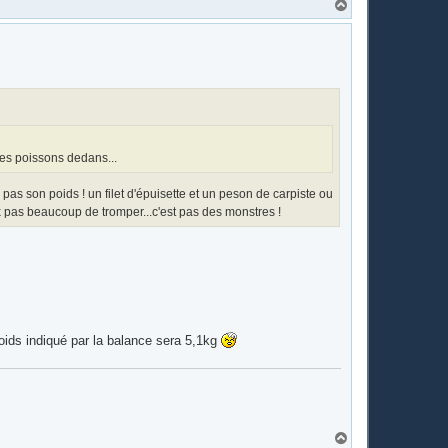
H
a
u
t
les poissons dedans...
pas son poids ! un filet d'épuisette et un peson de carpiste ou
eux pas beaucoup de tromper...c'est pas des monstres !
poids indiqué par la balance sera 5,1kg
H