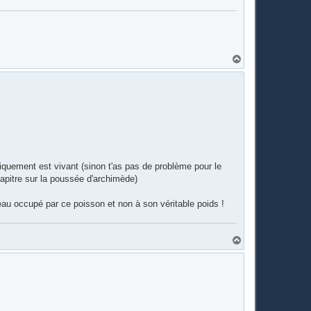
H
a
u
t
giquement est vivant (sinon t'as pas de problème pour le
chapitre sur la poussée d'archimède)
eau occupé par ce poisson et non à son véritable poids !
H
a
u
t