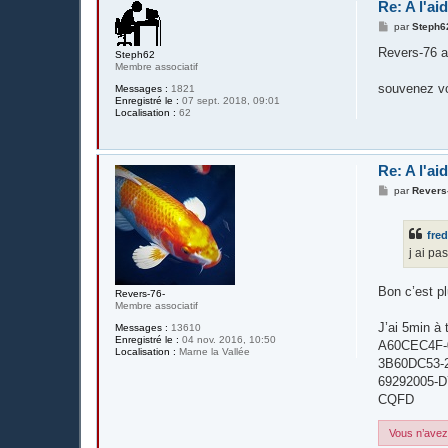
Re: A l'ai
M
par
Steph6
e
s
Revers-76 a 
Steph62
s
Membre associatif
a
g
souvenez vou
Messages :
1821
e
Enregistré le :
07 sept. 2018, 09:01
Localisation :
62
Re: A l'ai
M
par
Revers
e
s
s
fre
a
g
j ai pa
e
Bon c’est p
Revers-76-
Membre associatif
J’ai 5min à 
Messages :
13610
Enregistré le :
04 nov. 2016, 10:50
A60CEC4F-
Localisation :
Marne la Vallée
3B60DC53-2
69292005-D
CQFD
Vous n’avez 