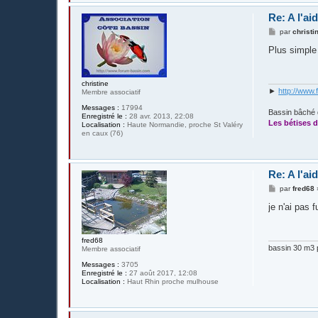
Re: A l'ai
M
par
christi
e
s
Plus simpl
s
a
g
e
christine
►
http://www.
Membre associatif
Messages :
17994
Bassin bâché 
Enregistré le :
28 avr. 2013, 22:08
Les bétises d
Localisation :
Haute Normandie, proche St Valéry
en caux (76)
Re: A l'ai
M
par
fred68
e
s
je n'ai pas 
s
a
g
e
fred68
bassin 30 m3 p
Membre associatif
Messages :
3705
Enregistré le :
27 août 2017, 12:08
Localisation :
Haut Rhin proche mulhouse