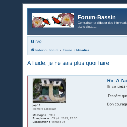
Forum-Bassin
Centraliser et diffuser des informati
plans d’eau....
FAQ
Index du forum
Faune
Maladies
A l'aide, je ne sais plus quoi faire
Re: A l'a
M
par
juju18
e
s
J'espère que
s
a
g
Bon coura
juju18
e
Membre associatif
Messages :
7981
Enregistré le :
05 juin 2015, 15:30
Localisation :
Rennes 35