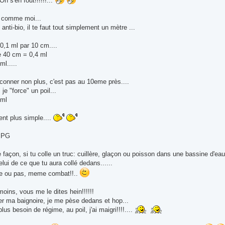
On s'en fout!!!!!!...
 comme moi...
n anti-bio, il te faut tout simplement un mètre ...
 0,1 ml par 10 cm....
e 40 cm = 0,4 ml
l.....
conner non plus, c'est pas au 10eme près....
je "force" un poil...
 ml
ent plus simple....
JPG
e façon, si tu colle un truc: cuillère, glaçon ou poisson dans une bassine d'eau
celui de ce que tu aura collé dedans......
te ou pas, meme combat!!..
 moins, vous me le dites hein!!!!!!
er ma baignoire, je me pèse dedans et hop...
s besoin de régime, au poil, j'ai maigri!!!!....