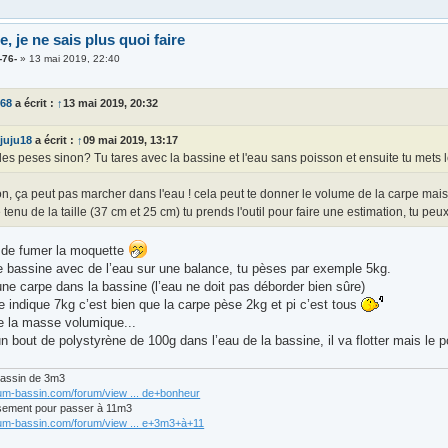
de, je ne sais plus quoi faire
-76-
»
13 mai 2019, 22:40
d68
a écrit :
↑
13 mai 2019, 20:32
juju18
a écrit :
↑
09 mai 2019, 13:17
les peses sinon? Tu tares avec la bassine et l'eau sans poisson et ensuite tu mets 
n, ça peut pas marcher dans l'eau ! cela peut te donner le volume de la carpe mais 
tenu de la taille (37 cm et 25 cm) tu prends l'outil pour faire une estimation, tu p
r de fumer la moquette
 bassine avec de l’eau sur une balance, tu pèses par exemple 5kg.
ne carpe dans la bassine (l’eau ne doit pas déborder bien sûre)
e indique 7kg c’est bien que la carpe pèse 2kg et pi c’est tous
e la masse volumique...
n bout de polystyrène de 100g dans l’eau de la bassine, il va flotter mais le 
bassin de 3m3
rum-bassin.com/forum/view ... de+bonheur
sement pour passer à 11m3
rum-bassin.com/forum/view ... e+3m3+à+11