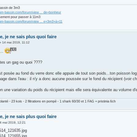
bassin de 3m3
rum-bassin.com/forum/view ... de+bonheur
sement pour passer à 11m3
rum-bassin.com/forum/view ... e+3m3+à+11
de, je ne sais plus quoi faire
»
14 mai 2019, 11:12
...
tes un gag ou quoi ????
est posée au fond du verre donc elle appuie de tout son poids...ton poisson lo
 nage dans l'eau : il n'y a donc aucune poussée sur le fond du récipient (voir 
n une variation du poids du récipient mais elle sera équivalente au volume d'
lanté - 23 kois - 2 filtrations en pompé - 1 shark 60/30 et 1 FAG + pristinia 6ch
de, je ne sais plus quoi faire
4 mai 2019, 12:21
14_121635.jpg
14_121655.jpg