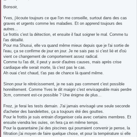
e
s
Bonsoir,
s
a
g
Yves, j'écoute toujours ce que l'on me conseille, surtout dans des cas
e
graves et urgents comme les maladies. Et on apprend toujours des
autres...
Le frottis c'est la détection, et ensuite il faut soigner le mal. Comme tu
l'as détaillé.
Pour ma Shusui, elle va quand même mieux depuis que je l'ai sortie de
l'eau, ça se confirme de jour en jour. Je ne sais pas si c'est lié et d'où
vient ce changement de comportement assez radical.
Comme tu l'as dit, il peut y avoir d'autres causes, mais après crise
cardiaque elle serait morte, là c'est pas le cas.
Ah ouai c'est chaud, t'as pas de chance là quand même.
Sinon pour le rétrécissement, je ne sais pas comment c'est possible
honnêtement. Comme Yves le dit maigrir c'est envisageable mais perdre
3cm, comment est-ce possible ? Une énigme de plus...
Fnoz, je ferai les tests demain. J'ai jamais envisagé une seule seconde
d'acheter des bandelettes, ça a toujours été des gouttes.
Pour le frottis je suis entrain d'organiser cela avec certains membres. Et
ensuite viendra les ouïes, on fera ça en même temps.
Pour la quarantaine j'ai des piscines qui pourraient convenir je pense, la
filtration j'ai moyen de faire quelque chose, et pour la température si elle