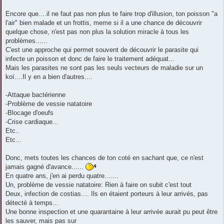
Encore que....il ne faut pas non plus te faire trop d'illusion, ton poisson "a
l'air" bien malade et un frottis, meme si il a une chance de découvrir
quelque chose, n'est pas non plus la solution miracle à tous les
problèmes......
C'est une approche qui permet souvent de découvrir le parasite qui
infecte un poisson et donc de faire le traitement adéquat...
Mais les parasites ne sont pas les seuls vecteurs de maladie sur un
koï....Il y en a bien d'autres....
-Attaque bactérienne
-Problème de vessie natatoire
-Blocage d'oeufs
-Crise cardiaque...
Etc..
Etc...
Donc, mets toutes les chances de ton coté en sachant que, ce n'est
jamais gagné d'avance......
En quatre ans, j'en ai perdu quatre.......
Un, problème de vessie natatoire: Rien à faire on subit c'est tout
Deux, infection de costias.... Ils en étaient porteurs à leur arrivés, pas
détecté à temps...
Une bonne inspection et une quarantaine à leur arrivée aurait pu peut être
les sauver, mais pas sur