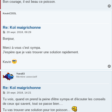
Bon courage, il est beau ce poisson.
KevinCOOL
Re: Koï maigrichonne
M
20 sept. 2018, 09:29
e
s
Bonjour,
s
a
g
Merci à vous c'est sympa.
e
J'espère que je vais trouver une solution rapidement.
Kevin
Yves83
Membre associatif
Re: Koï maigrichonne
M
20 sept. 2018, 14:21
e
s
Tu vois, quand on prend la peine d'être sympa et d'écouter les conseils
s
de ceux qui savent, tout se passe bien....
a
g
Tu vas trouver une solution pour ton poisson...
e