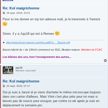
Re: Koï maigrichonne
M
19 sept. 2018, 23:21
e
s
Peux tu me donner en mp ton adresse mail, je la transmets à Yannick
s
a
g
e
Sinon, il y a Juju18 qui est à Rennes
►
http://www.forum-bassin.com/Accueil/For ... Bassin.pdf
Bassin bâché de + de 130m3 commencé en 2011, filtration maison.
Membre du FCKC
....
Les bétises des uns, font l'enseignement des autres...
juju18
Membre associatif
Re: Koï maigrichonne
M
20 sept. 2018, 07:17
e
s
Oui je suis à Janzé et je viens d'acheter le même microscope toujours
s
dans son carton d'ailleurs. Mais Vitré c'est plus près pour toi mais si
a
g
besoin pas de soucis pour essayer, par contre ce wk après je suis en
e
déplacement la semaine pro.