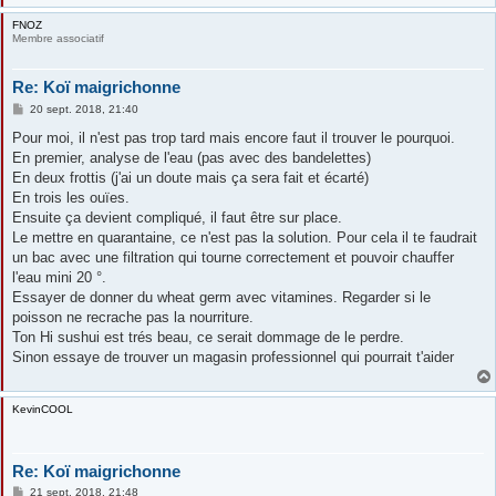
FNOZ
Membre associatif
Re: Koï maigrichonne
M
20 sept. 2018, 21:40
e
s
Pour moi, il n'est pas trop tard mais encore faut il trouver le pourquoi.
s
En premier, analyse de l'eau (pas avec des bandelettes)
a
g
En deux frottis (j'ai un doute mais ça sera fait et écarté)
e
En trois les ouïes.
Ensuite ça devient compliqué, il faut être sur place.
Le mettre en quarantaine, ce n'est pas la solution. Pour cela il te faudrait
un bac avec une filtration qui tourne correctement et pouvoir chauffer
l'eau mini 20 °.
Essayer de donner du wheat germ avec vitamines. Regarder si le
poisson ne recrache pas la nourriture.
Ton Hi sushui est trés beau, ce serait dommage de le perdre.
Sinon essaye de trouver un magasin professionnel qui pourrait t'aider
KevinCOOL
Re: Koï maigrichonne
M
21 sept. 2018, 21:48