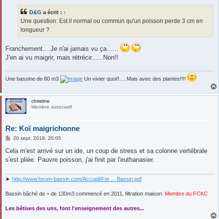
s
s
D&G
a écrit :
↑
a
g
Une question: Est il normal ou commun qu'un poisson perde 3 cm en
e
longueur ?
Franchement....Je n'ai jamais vu ça......
J'en ai vu maigrir, mais rétrécir......Non!!
Une bassine de 80 m3
Un vivier quoi!!.....Mais avec des plantes!!!!
christine
Membre associatif
Re: Koï maigrichonne
M
20 sept. 2018, 20:05
e
s
Cela m'est arrivé sur un ide, un coup de stress et sa colonne vertébrale
s
s'est pliée. Pauvre poisson, j'ai finit par l'euthanasier.
a
g
e
►
http://www.forum-bassin.com/Accueil/For ... Bassin.pdf
Bassin bâché de + de 130m3 commencé en 2011, filtration maison.
Membre du FCKC
....
Les bétises des uns, font l'enseignement des autres...