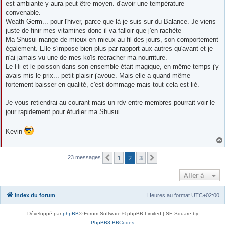
est ambiante y aura peut être moyen. d'avoir une température
convenable.
Weath Germ... pour l'hiver, parce que là je suis sur du Balance. Je viens
juste de finir mes vitamines donc il va falloir que j'en rachète
Ma Shusui mange de mieux en mieux au fil des jours, son comportement
également. Elle s'impose bien plus par rapport aux autres qu'avant et je
n'ai jamais vu une de mes koïs recracher ma nourriture.
Le Hi et le poisson dans son ensemble était magique, en même temps j'y
avais mis le prix... petit plaisir j'avoue. Mais elle a quand même
fortement baisser en qualité, c'est dommage mais tout cela est lié.
Je vous retiendrai au courant mais un rdv entre membres pourrait voir le
jour rapidement pour étudier ma Shusui.
Kevin
1
2
3
Précédente
Suivante
23 messages
Aller à
Index du forum
Heures au format
UTC+02:00
Développé par
phpBB
® Forum Software © phpBB Limited | SE Square by
PhpBB3 BBCodes