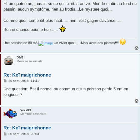
Et un quatrième, jamais su ce qui lui était arrivé..Mort le matin au fond du
bassin, aucun symptôme, rien au frottis...Le mystere quoi...
Comme quoi, come dit plus haut......rien n'est gagné d'avance.....
Bonne chance pour le tien......
Une bassine de 80 m3
Un vivier quoi!!.....Mais avec des plantes!!!!
D&G
Membre associatif
Re: Koï maigrichonne
M
20 sept. 2018, 14:41
e
s
Une question: Est il normal ou commun qu'un poisson perde 3 cm en
s
longueur ?
a
g
e
Yves83
Membre associatif
Re: Koï maigrichonne
M
20 sept. 2018, 20:03
e