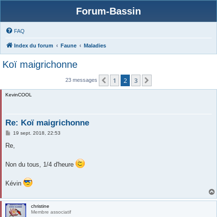
Forum-Bassin
FAQ
Index du forum
Faune
Maladies
Koï maigrichonne
1
2
3
Précédente
Suivante
23 messages
KevinCOOL
Re: Koï maigrichonne
M
19 sept. 2018, 22:53
e
s
Re,
s
a
g
Non du tous, 1/4 d'heure
e
Kévin
christine
Membre associatif