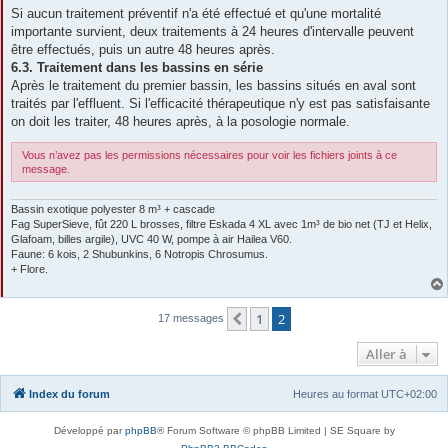
Si aucun traitement préventif n'a été effectué et qu'une mortalité
importante survient, deux traitements à 24 heures d'intervalle peuvent
être effectués, puis un autre 48 heures après.
6.3. Traitement dans les bassins en série
Après le traitement du premier bassin, les bassins situés en aval sont
traités par l'effluent. Si l'efficacité thérapeutique n'y est pas satisfaisante
on doit les traiter, 48 heures après, à la posologie normale.
Vous n’avez pas les permissions nécessaires pour voir les fichiers joints à ce
message.
Bassin exotique polyester 8 m³ + cascade
Fag SuperSieve, fût 220 L brosses, filtre Eskada 4 XL avec 1m³ de bio net (TJ et Helix,
Glafoam, billes argile), UVC 40 W, pompe à air Hailea V60.
Faune: 6 kois, 2 Shubunkins, 6 Notropis Chrosumus.
+ Flore.
1
2
Précédente
17 messages
Aller à
Index du forum
Heures au format
UTC+02:00
Développé par
phpBB
® Forum Software © phpBB Limited | SE Square by