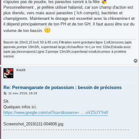
n'ajoutes pas de poudre, les parasites seront à la fête
a
g
Personnellement , je préfère utiliser halamid, car son champ d'action est
e
plus étendu, vers mais aussi parasites ( Ich compris), bactéries et
champignons. Maintenant le dosage est essentiel avec la chloramine-t et
il dépend principalement de ton PH et de ton GH. Il faut aussi être sur du
volume de ton bassin.
Bassin de 20m3,15 koï( 50 à 85 cm).Filtration semi-gravitaire:ligne 1:sifi,brosses,tapis
japonais,pompe 18m3/h, superbead large,réchauffeur rti-c,uv tmc 110w,Eskada avec
tapis jap,biocerapond.Ligne 2:pompe 13m3/h,superbead small,écumeur à protéine
sansaï.
Kris33
Re: Permanganate de potassium : besoin de précisons
M
11 nov. 2019, 16:18
e
s
Slt.
s
Quelques infos ici.
a
g
https://www.google.com/url?sa=t&source= ... uVZSJYYoIf
e
Screenshot_20191111-004808.jpg
- - - - - - - - - - - - - - - - - - - - - - - - - - - - - - - - - - - - - - - - - - - - - - - - - - -