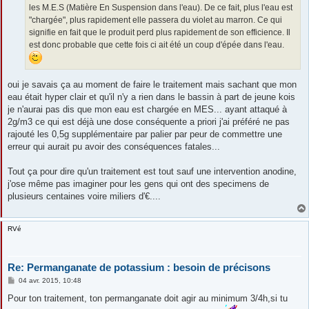
les M.E.S (Matière En Suspension dans l'eau). De ce fait, plus l'eau est
"chargée", plus rapidement elle passera du violet au marron. Ce qui
signifie en fait que le produit perd plus rapidement de son efficience. Il
est donc probable que cette fois ci ait été un coup d'épée dans l'eau.
oui je savais ça au moment de faire le traitement mais sachant que mon
eau était hyper clair et qu'il n'y a rien dans le bassin à part de jeune kois
je n'aurai pas dis que mon eau est chargée en MES... ayant attaqué à
2g/m3 ce qui est déjà une dose conséquente a priori j'ai préféré ne pas
rajouté les 0,5g supplémentaire par palier par peur de commettre une
erreur qui aurait pu avoir des conséquences fatales...
Tout ça pour dire qu'un traitement est tout sauf une intervention anodine,
j'ose même pas imaginer pour les gens qui ont des specimens de
plusieurs centaines voire miliers d'€....
RVé
Re: Permanganate de potassium : besoin de précisons
M
04 avr. 2015, 10:48
e
s
Pour ton traitement, ton permanganate doit agir au minimum 3/4h,si tu
s