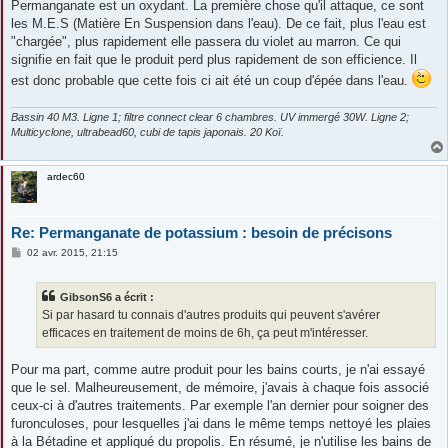
Permanganate est un oxydant. La première chose qu'il attaque, ce sont
les M.E.S (Matière En Suspension dans l'eau). De ce fait, plus l'eau est
"chargée", plus rapidement elle passera du violet au marron. Ce qui
signifie en fait que le produit perd plus rapidement de son efficience. Il
est donc probable que cette fois ci ait été un coup d'épée dans l'eau.
Bassin 40 M3. Ligne 1; filtre connect clear 6 chambres. UV immergé 30W. Ligne 2;
Multicyclone, ultrabead60, cubi de tapis japonais. 20 Koï.
ardec60
Re: Permanganate de potassium : besoin de précisons
M
02 avr. 2015, 21:15
e
s
s
GibsonS6 a écrit :
a
g
Si par hasard tu connais d'autres produits qui peuvent s'avérer
e
efficaces en traitement de moins de 6h, ça peut m'intéresser.
Pour ma part, comme autre produit pour les bains courts, je n'ai essayé
que le sel. Malheureusement, de mémoire, j'avais à chaque fois associé
ceux-ci à d'autres traitements. Par exemple l'an dernier pour soigner des
furonculoses, pour lesquelles j'ai dans le même temps nettoyé les plaies
à la Bétadine et appliqué du propolis. En résumé, je n'utilise les bains de