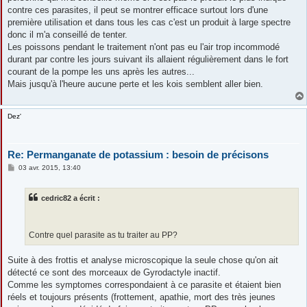
contre ces parasites, il peut se montrer efficace surtout lors d'une
première utilisation et dans tous les cas c'est un produit à large spectre
donc il m'a conseillé de tenter.
Les poissons pendant le traitement n'ont pas eu l'air trop incommodé
durant par contre les jours suivant ils allaient régulièrement dans le fort
courant de la pompe les uns après les autres...
Mais jusqu'à l'heure aucune perte et les kois semblent aller bien.
Dez'
Re: Permanganate de potassium : besoin de précisons
M
03 avr. 2015, 13:40
e
s
s
cedric82 a écrit :
a
g
e
Contre quel parasite as tu traiter au PP?
Suite à des frottis et analyse microscopique la seule chose qu'on ait
détecté ce sont des morceaux de Gyrodactyle inactif.
Comme les symptomes correspondaient à ce parasite et étaient bien
réels et toujours présents (frottement, apathie, mort des très jeunes