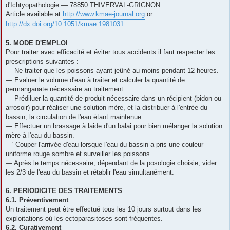
d'Ichtyopathologie — 78850 THIVERVAL-GRIGNON.
Article available at
http://www.kmae-journal.org
or
http://dx.doi.org/10.1051/kmae:1981031
5. MODE D'EMPLOI
Pour traiter avec efficacité et éviter tous accidents il faut respecter les
prescriptions suivantes :
— Ne traiter que les poissons ayant jeûné au moins pendant 12 heures.
— Evaluer le volume d'eau à traiter et calculer la quantité de
permanganate nécessaire au traitement.
— Prédiluer la quantité de produit nécessaire dans un récipient (bidon ou
arrosoir) pour réaliser une solution mère, et la distribuer à l'entrée du
bassin, la circulation de l'eau étant maintenue.
— Effectuer un brassage à laide d'un balai pour bien mélanger la solution
mère à l'eau du bassin.
—' Couper l'arrivée d'eau lorsque l'eau du bassin a pris une couleur
uniforme rouge sombre et surveiller les poissons.
— Après le temps nécessaire, dépendant de la posologie choisie, vider
les 2/3 de l'eau du bassin et rétablir l'eau simultanément.
6. PERIODICITE DES TRAITEMENTS
6.1. Préventivement
Un traitement peut être effectué tous les 10 jours surtout dans les
exploitations où les ectoparasitoses sont fréquentes.
6.2. Curativement