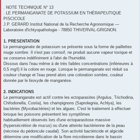
. NOTE TECHNIQUE N° 13
. LE PERMANGANATE DE POTASSIUM EN THÉRAPEUTIQUE
PISCICOLE
J.P. GERARD Institut National de la Recherche Agronomique —
Laboratoire d'Ichtyopathologie - 78850 THIVERVAL-GRIGNON.
1. PRESENTATION
Le permanganate de potassium se présente sous la forme de paillettes
rouge sombre. Il n'est pas corrosif, ne produit aucune vapeur toxique et
se conserve indéfiniment à l'abri de l'humidité.
Dissous dans l'eau même à de très faibles concentrations (inférieures à
0,5 mg/l) il la colore en rouge. Lorsque le permanganate est réduit sa
couleur change et l'eau prend alors une coloration sombre, couleur
donnée par le bioxyde de manganèse.
2. INDICATIONS
Le permanganate est actif contre les ectoparasites (Argulus, Trichodina,
Chifodonella, Costia), les champignons (Saprolegnia, Achlya), les
bactéries (Myxobactéries) et les algues. C'est le traitement à effectuer
lorsque les poissons présentent les symptômes
habituellement observés lors d'une ectoparasitose massive
(hypersécrétion de mucus) ou d'une atteinte bactérienne de la peau
(nécrose du pédoncule caudal). Son activité bactéricide et algicide
détermine une modification de la flore microbienne dans le bassin