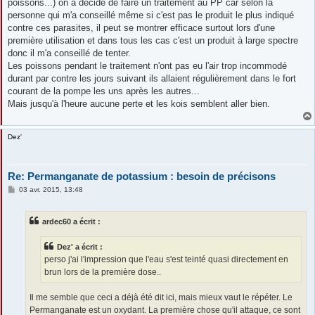
poissons...) on a décidé de faire un traitement au PP car selon la
personne qui m'a conseillé même si c'est pas le produit le plus indiqué
contre ces parasites, il peut se montrer efficace surtout lors d'une
première utilisation et dans tous les cas c'est un produit à large spectre
donc il m'a conseillé de tenter.
Les poissons pendant le traitement n'ont pas eu l'air trop incommodé
durant par contre les jours suivant ils allaient régulièrement dans le fort
courant de la pompe les uns après les autres...
Mais jusqu'à l'heure aucune perte et les kois semblent aller bien.
Dez'
Re: Permanganate de potassium : besoin de précisons
M
03 avr. 2015, 13:48
e
s
s
ardec60 a écrit :
a
g
e
Dez' a écrit :
perso j'ai l'impression que l'eau s'est teinté quasi directement en
brun lors de la première dose..
Il me semble que ceci a déjà été dit ici, mais mieux vaut le répéter. Le
Permanganate est un oxydant. La première chose qu'il attaque, ce sont