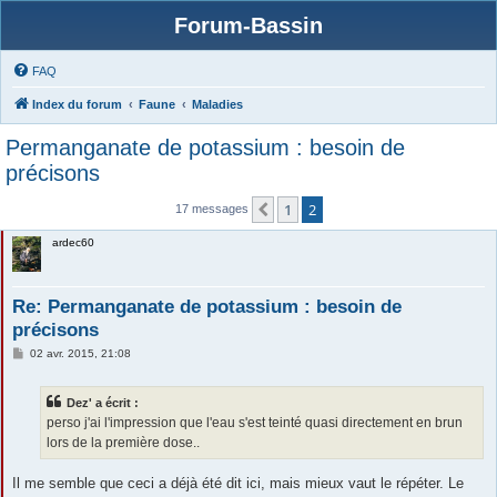
Forum-Bassin
FAQ
Index du forum
Faune
Maladies
Permanganate de potassium : besoin de
précisons
1
2
Précédente
17 messages
ardec60
Re: Permanganate de potassium : besoin de
précisons
M
02 avr. 2015, 21:08
e
s
s
Dez' a écrit :
a
g
perso j'ai l'impression que l'eau s'est teinté quasi directement en brun
e
lors de la première dose..
Il me semble que ceci a déjà été dit ici, mais mieux vaut le répéter. Le