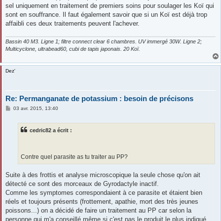
sel uniquement en traitement de premiers soins pour soulager les Koï qui
sont en souffrance. Il faut également savoir que si un Koï est déjà trop
affaibli ces deux traitements peuvent l'achever.
Bassin 40 M3. Ligne 1; filtre connect clear 6 chambres. UV immergé 30W. Ligne 2;
Multicyclone, ultrabead60, cubi de tapis japonais. 20 Koï.
Dez'
Re: Permanganate de potassium : besoin de précisons
M
03 avr. 2015, 13:40
e
s
s
cedric82 a écrit :
a
g
e
Contre quel parasite as tu traiter au PP?
Suite à des frottis et analyse microscopique la seule chose qu'on ait
détecté ce sont des morceaux de Gyrodactyle inactif.
Comme les symptomes correspondaient à ce parasite et étaient bien
réels et toujours présents (frottement, apathie, mort des très jeunes
poissons...) on a décidé de faire un traitement au PP car selon la
personne qui m'a conseillé même si c'est pas le produit le plus indiqué