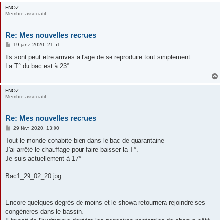
FNOZ
Membre associatif
Re: Mes nouvelles recrues
M
19 janv. 2020, 21:51
e
s
Ils sont peut être arrivés à l'age de se reproduire tout simplement.
s
La T° du bac est à 23°.
a
g
e
FNOZ
Membre associatif
Re: Mes nouvelles recrues
M
29 févr. 2020, 13:00
e
s
Tout le monde cohabite bien dans le bac de quarantaine.
s
J'ai arrêté le chauffage pour faire baisser la T°.
a
g
Je suis actuellement à 17°.
e
Bac1_29_02_20.jpg
Encore quelques degrés de moins et le showa retournera rejoindre ses
congénères dans le bassin.