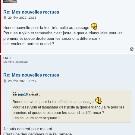
Re: Mes nouvelles recrues
M
29 févr. 2020, 13:33
e
s
Bonne nouvelle pour la koi, très belle au passage
s
a
Pour les ruykin et tamasaba c'est juste la queue triangulaire pour les
g
premiers et queue droite pour les second la différence ?
e
Les couleurs sortent quand ?
FNOZ
Membre associatif
Re: Mes nouvelles recrues
M
29 févr. 2020, 17:57
e
s
s
juju18
a écrit :
↑
a
g
Bonne nouvelle pour la koi, très belle au passage
e
Pour les ruykin et tamasaba c'est juste la queue triangulaire pour les
premiers et queue droite pour les second la différence ?
Les couleurs sortent quand ?
Je suis content pour ma koi.
C'est une des dernières que j'ai ramené.