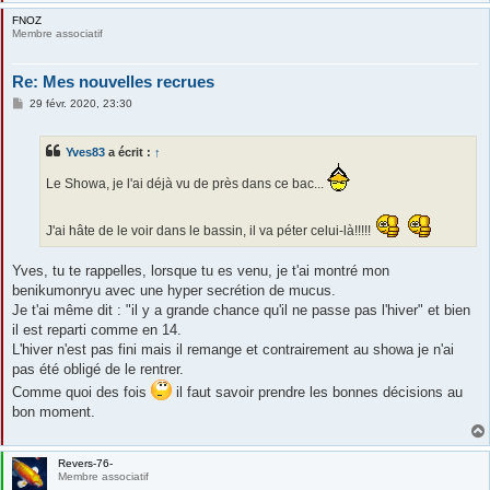
FNOZ
Membre associatif
Re: Mes nouvelles recrues
M
29 févr. 2020, 23:30
e
s
s
Yves83
a écrit :
↑
a
g
e
Le Showa, je l'ai déjà vu de près dans ce bac...
J'ai hâte de le voir dans le bassin, il va péter celui-là!!!!!
Yves, tu te rappelles, lorsque tu es venu, je t'ai montré mon
benikumonryu avec une hyper secrétion de mucus.
Je t'ai même dit : "il y a grande chance qu'il ne passe pas l'hiver" et bien
il est reparti comme en 14.
L'hiver n'est pas fini mais il remange et contrairement au showa je n'ai
pas été obligé de le rentrer.
Comme quoi des fois
il faut savoir prendre les bonnes décisions au
bon moment.
Revers-76-
Membre associatif