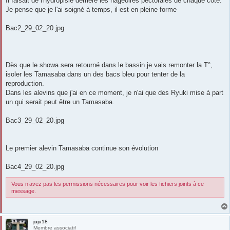
Il faisait de l'hydropisie derrière les nageoires pectorales de chaque côté.
Je pense que je l'ai soigné à temps, il est en pleine forme
Bac2_29_02_20.jpg
Dès que le showa sera retourné dans le bassin je vais remonter la T°,
isoler les Tamasaba dans un des bacs bleu pour tenter de la
reproduction.
Dans les alevins que j'ai en ce moment, je n'ai que des Ryuki mise à part
un qui serait peut être un Tamasaba.
Bac3_29_02_20.jpg
Le premier alevin Tamasaba continue son évolution
Bac4_29_02_20.jpg
Vous n’avez pas les permissions nécessaires pour voir les fichiers joints à ce
message.
juju18
Membre associatif