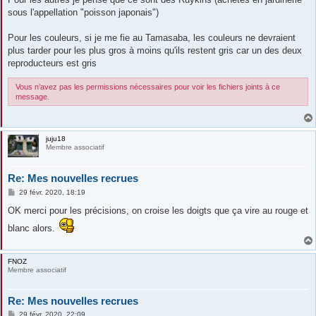
sous l'appellation "poisson japonais")
Pour les couleurs, si je me fie au Tamasaba, les couleurs ne devraient
plus tarder pour les plus gros à moins qu'ils restent gris car un des deux
reproducteurs est gris
Vous n’avez pas les permissions nécessaires pour voir les fichiers joints à ce
message.
juju18
Membre associatif
Re: Mes nouvelles recrues
M
29 févr. 2020, 18:19
e
s
OK merci pour les précisions, on croise les doigts que ça vire au rouge et
s
a
blanc alors.
g
e
FNOZ
Membre associatif
Re: Mes nouvelles recrues
M
29 févr. 2020, 22:09