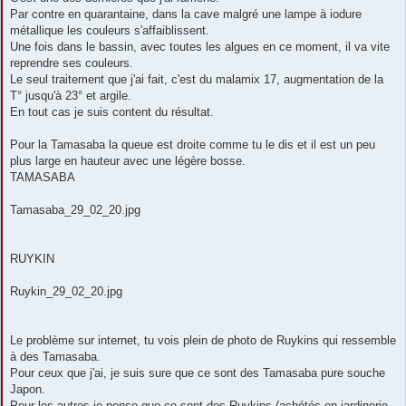
Par contre en quarantaine, dans la cave malgré une lampe à iodure
métallique les couleurs s'affaiblissent.
Une fois dans le bassin, avec toutes les algues en ce moment, il va vite
reprendre ses couleurs.
Le seul traitement que j'ai fait, c'est du malamix 17, augmentation de la
T° jusqu'à 23° et argile.
En tout cas je suis content du résultat.
Pour la Tamasaba la queue est droite comme tu le dis et il est un peu
plus large en hauteur avec une légère bosse.
TAMASABA
Tamasaba_29_02_20.jpg
RUYKIN
Ruykin_29_02_20.jpg
Le problème sur internet, tu vois plein de photo de Ruykins qui ressemble
à des Tamasaba.
Pour ceux que j'ai, je suis sure que ce sont des Tamasaba pure souche
Japon.
Pour les autres je pense que ce sont des Ruykins (achétés en jardinerie