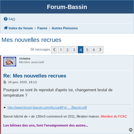
Forum-Bassin
FAQ
Index du forum
Faune
Autres Poissons
Mes nouvelles recrues
1
2
3
4
5
6
Précédente
Suivante
58 messages
christine
Membre associatif
Re: Mes nouvelles recrues
M
19 janv. 2020, 19:13
e
s
Pourquoi se sont ils reproduit d'après toi, changement brutal de
s
température ?
a
g
e
►
http://www.forum-bassin.com/Accueil/For ... Bassin.pdf
Bassin bâché de + de 130m3 commencé en 2011, filtration maison.
Membre du FCKC
....
Les bétises des uns, font l'enseignement des autres...