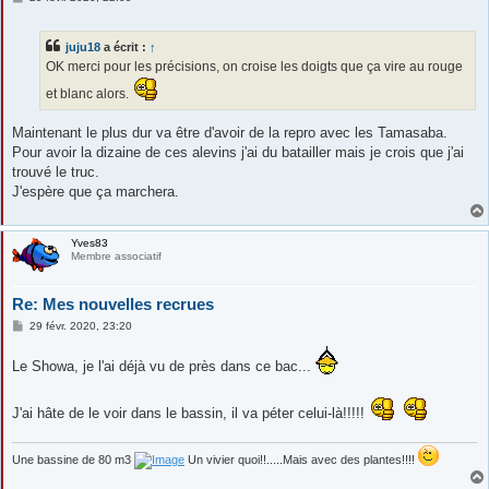
e
s
s
juju18
a écrit :
↑
a
g
OK merci pour les précisions, on croise les doigts que ça vire au rouge
e
et blanc alors.
Maintenant le plus dur va être d'avoir de la repro avec les Tamasaba.
Pour avoir la dizaine de ces alevins j'ai du batailler mais je crois que j'ai
trouvé le truc.
J'espère que ça marchera.
Yves83
Membre associatif
Re: Mes nouvelles recrues
M
29 févr. 2020, 23:20
e
s
Le Showa, je l'ai déjà vu de près dans ce bac...
s
a
g
e
J'ai hâte de le voir dans le bassin, il va péter celui-là!!!!!
Une bassine de 80 m3
Un vivier quoi!!.....Mais avec des plantes!!!!