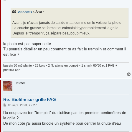
e
s
s
VincentB
a écrit :
↑
a
g
e
Avant, je n'avais jamais de tas de m..... comme on le voit sur la photo.
La couche grasse se formait et colmatait hyper rapidement la grille.
Depuis le "tremplin", ça sépare beaucoup mieux.
la photo est pas super nette...
Tu pourrais détailler un peu comment tu as fait le tremplin et comment il
est fixé ?
bassin 30 m3 planté - 23 kois - 2 filtrations en pompé - 1 shark 60/30 et 1 FAG +
pristinia 6ch
Tofe59
Re: Biofilm sur grille FAG
M
05 sept. 2023, 22:27
e
s
Du coup avec ton "tremplin" du n'utilise pas les premiers centimètres de
s
la grille ?
a
g
De mon côté j'ai aussi bricolé un système pour centrer la chute d'eau
e