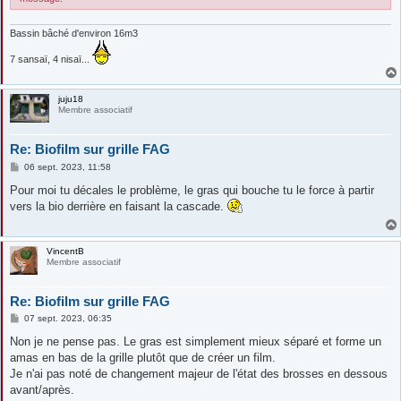
Bassin bâché d'environ 16m3
7 sansaï, 4 nisaï...
juju18
Membre associatif
Re: Biofilm sur grille FAG
M
06 sept. 2023, 11:58
e
s
Pour moi tu décales le problème, le gras qui bouche tu le force à partir
s
vers la bio derrière en faisant la cascade.
a
g
e
VincentB
Membre associatif
Re: Biofilm sur grille FAG
M
07 sept. 2023, 06:35
e
s
Non je ne pense pas. Le gras est simplement mieux séparé et forme un
s
amas en bas de la grille plutôt que de créer un film.
a
g
Je n'ai pas noté de changement majeur de l'état des brosses en dessous
e
avant/après.