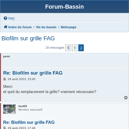
Forum-Bassin
FAQ
Index du forum
Vie du bassin
Nettoyage
Biofilm sur grille FAG
1
2
Précédente
16 messages
perro
Re: Biofilm sur grille FAG
M
29 août 2023, 15:45
e
s
Merci
s
et quid du remplacement la grille? vraiment nécessaire?
a
g
e
fred68
Membre associatif
Re: Biofilm sur grille FAG
M
29 août 2023, 17:46