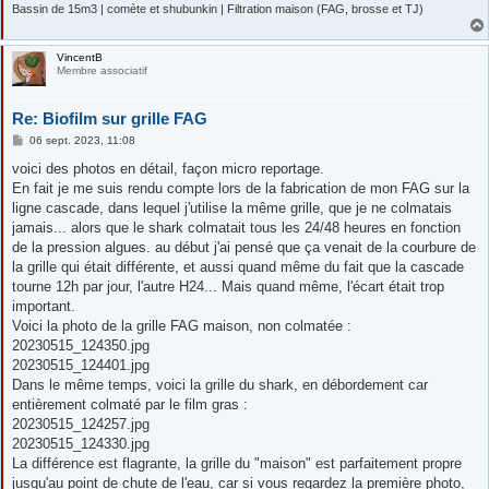
Bassin de 15m3 | comète et shubunkin | Filtration maison (FAG, brosse et TJ)
VincentB
Membre associatif
Re: Biofilm sur grille FAG
M
06 sept. 2023, 11:08
e
s
voici des photos en détail, façon micro reportage.
s
En fait je me suis rendu compte lors de la fabrication de mon FAG sur la
a
g
ligne cascade, dans lequel j'utilise la même grille, que je ne colmatais
e
jamais... alors que le shark colmatait tous les 24/48 heures en fonction
de la pression algues. au début j'ai pensé que ça venait de la courbure de
la grille qui était différente, et aussi quand même du fait que la cascade
tourne 12h par jour, l'autre H24... Mais quand même, l'écart était trop
important.
Voici la photo de la grille FAG maison, non colmatée :
20230515_124350.jpg
20230515_124401.jpg
Dans le même temps, voici la grille du shark, en débordement car
entièrement colmaté par le film gras :
20230515_124257.jpg
20230515_124330.jpg
La différence est flagrante, la grille du "maison" est parfaitement propre
jusqu'au point de chute de l'eau, car si vous regardez la première photo,