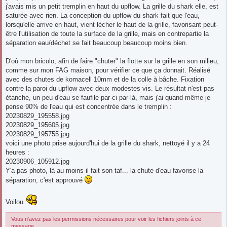
j'avais mis un petit tremplin en haut du upflow. La grille du shark elle, est
saturée avec rien. La conception du upflow du shark fait que l'eau,
lorsqu'elle arrive en haut, vient lécher le haut de la grille, favorisant peut-
être l'utilisation de toute la surface de la grille, mais en contrepartie la
séparation eau/déchet se fait beaucoup beaucoup moins bien.
D'où mon bricolo, afin de faire "chuter" la flotte sur la grille en son milieu,
comme sur mon FAG maison, pour vérifier ce que ça donnait. Réalisé
avec des chutes de komacell 10mm et de la colle à bâche. Fixation
contre la paroi du upflow avec deux modestes vis. Le résultat n'est pas
étanche, un peu d'eau se faufile par-ci par-là, mais j'ai quand même je
pense 90% de l'eau qui est concentrée dans le tremplin :
20230829_195558.jpg
20230829_195605.jpg
20230829_195755.jpg
voici une photo prise aujourd'hui de la grille du shark, nettoyé il y a 24
heures :
20230906_105912.jpg
Y'a pas photo, là au moins il fait son taf... la chute d'eau favorise la
séparation, c'est approuvé
Voilou
Vous n’avez pas les permissions nécessaires pour voir les fichiers joints à ce
message.