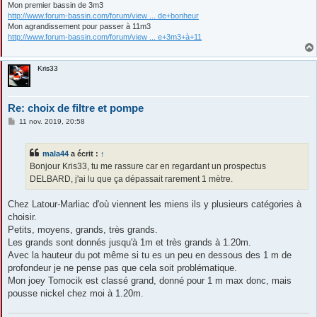
Mon premier bassin de 3m3
http://www.forum-bassin.com/forum/view ... de+bonheur
Mon agrandissement pour passer à 11m3
http://www.forum-bassin.com/forum/view ... e+3m3+à+11
Kris33
Re: choix de filtre et pompe
M
11 nov. 2019, 20:58
e
s
s
mala44
a écrit :
↑
a
g
Bonjour Kris33, tu me rassure car en regardant un prospectus
e
DELBARD, j'ai lu que ça dépassait rarement 1 mètre.
Chez Latour-Marliac d'où viennent les miens ils y plusieurs catégories à
choisir.
Petits, moyens, grands, très grands.
Les grands sont donnés jusqu'à 1m et très grands à 1.20m.
Avec la hauteur du pot même si tu es un peu en dessous des 1 m de
profondeur je ne pense pas que cela soit problématique.
Mon joey Tomocik est classé grand, donné pour 1 m max donc, mais
pousse nickel chez moi à 1.20m.