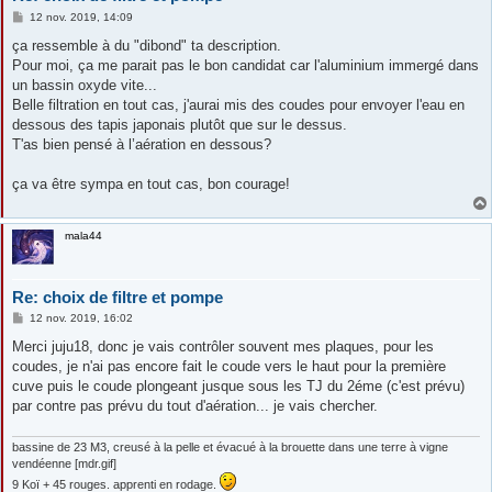
M
12 nov. 2019, 14:09
e
s
ça ressemble à du "dibond" ta description.
s
Pour moi, ça me parait pas le bon candidat car l'aluminium immergé dans
a
g
un bassin oxyde vite...
e
Belle filtration en tout cas, j'aurai mis des coudes pour envoyer l'eau en
dessous des tapis japonais plutôt que sur le dessus.
T'as bien pensé à l’aération en dessous?
ça va être sympa en tout cas, bon courage!
mala44
Re: choix de filtre et pompe
M
12 nov. 2019, 16:02
e
s
Merci juju18, donc je vais contrôler souvent mes plaques, pour les
s
coudes, je n'ai pas encore fait le coude vers le haut pour la première
a
g
cuve puis le coude plongeant jusque sous les TJ du 2éme (c'est prévu)
e
par contre pas prévu du tout d'aération... je vais chercher.
bassine de 23 M3, creusé à la pelle et évacué à la brouette dans une terre à vigne
vendéenne [mdr.gif]
9 Koï + 45 rouges. apprenti en rodage.