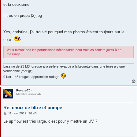
et la deuxième,
filtres en prépa (2).jpg
Yes, christine, j'ai trouvé pourquoi mes photos étaient toujours sur le
coté.
Vous n’avez pas les permissions nécessaires pour voir les fichiers joints à ce
message.
bassine de 23 M3, creusé à la pelle et évacué à la brouette dans une terre à vigne
vendéenne [mdr.gif]
9 Koï + 45 rouges. apprenti en rodage.
Revers-76-
Membre associatif
Re: choix de filtre et pompe
M
11 nov. 2019, 20:43
e
s
Le up flow est très large, c’est pour y mettre un UV ?
s
a
g
e