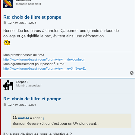
Revers-76-
Membre associatif
Re: choix de filtre et pompe
M
12 nov. 2019, 12:25
e
s
Bonne idée les parois à carreler. Ça permet une grande surface de
s
collage et ça rigidifie le bac, évitent ainsi une déformation.
a
g
e
Mon premier bassin de 3m3
http://www.forum-bassin.com/forum/view ... de+bonheur
Mon agrandissement pour passer à 11m3
http://www.forum-bassin.com/forum/view ... e+3m3+à+11
Steph62
Membre associatif
Re: choix de filtre et pompe
M
12 nov. 2019, 13:04
e
s
s
mala44
a écrit :
↑
a
g
Bonjour Revers-76, oui c'est pour un UV plongeant. ...
e
il y a pas de risques pour le plastique ?