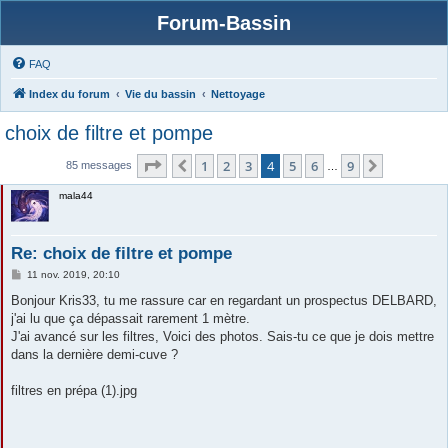
Forum-Bassin
FAQ
Index du forum
Vie du bassin
Nettoyage
choix de filtre et pompe
Page
4
sur
9
1
2
3
4
5
6
9
Précédente
Suivante
85 messages
…
mala44
Re: choix de filtre et pompe
M
11 nov. 2019, 20:10
e
s
Bonjour Kris33, tu me rassure car en regardant un prospectus DELBARD,
s
j'ai lu que ça dépassait rarement 1 mètre.
a
g
J'ai avancé sur les filtres, Voici des photos. Sais-tu ce que je dois mettre
e
dans la dernière demi-cuve ?
filtres en prépa (1).jpg