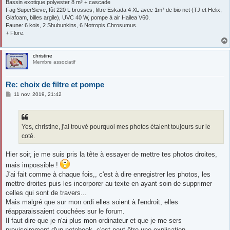
Bassin exotique polyester 8 m³ + cascade
Fag SuperSieve, fût 220 L brosses, filtre Eskada 4 XL avec 1m³ de bio net (TJ et Helix,
Glafoam, billes argile), UVC 40 W, pompe à air Hailea V60.
Faune: 6 kois, 2 Shubunkins, 6 Notropis Chrosumus.
+ Flore.
christine
Membre associatif
Re: choix de filtre et pompe
M
11 nov. 2019, 21:42
e
s
s
a
g
Yes, christine, j'ai trouvé pourquoi mes photos étaient toujours sur le
e
coté.
Hier soir, je me suis pris la tête à essayer de mettre tes photos droites,
mais impossible !
J'ai fait comme à chaque fois,, c'est à dire enregistrer les photos, les
mettre droites puis les incorporer au texte en ayant soin de supprimer
celles qui sont de travers...
Mais malgré que sur mon ordi elles soient à l'endroit, elles
réapparaissaient couchées sur le forum.
Il faut dire que je n'ai plus mon ordinateur et que je me sers
provisoirement d'un notebook, c'est peut-être une explication...