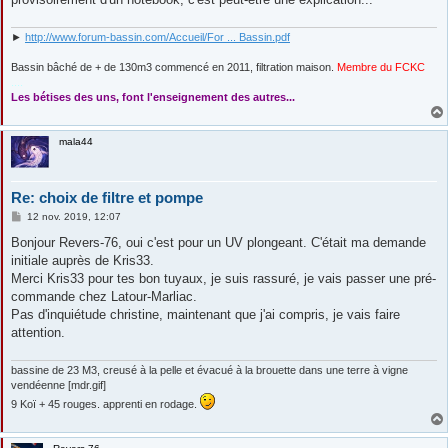
►
http://www.forum-bassin.com/Accueil/For ... Bassin.pdf
Bassin bâché de + de 130m3 commencé en 2011, filtration maison.
Membre du FCKC
....
Les bétises des uns, font l'enseignement des autres...
mala44
Re: choix de filtre et pompe
M
12 nov. 2019, 12:07
e
s
Bonjour Revers-76, oui c'est pour un UV plongeant. C'était ma demande
s
initiale auprès de Kris33.
a
g
Merci Kris33 pour tes bon tuyaux, je suis rassuré, je vais passer une pré-
e
commande chez Latour-Marliac.
Pas d'inquiétude christine, maintenant que j'ai compris, je vais faire
attention.
bassine de 23 M3, creusé à la pelle et évacué à la brouette dans une terre à vigne
vendéenne [mdr.gif]
9 Koï + 45 rouges. apprenti en rodage.