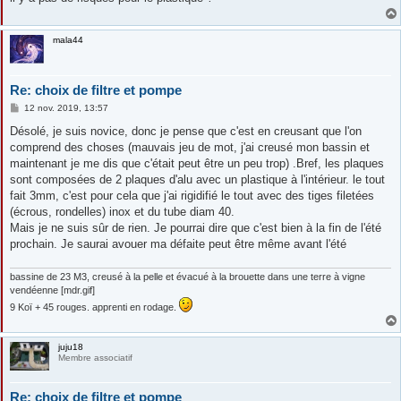
mala44
Re: choix de filtre et pompe
M
12 nov. 2019, 13:57
e
s
Désolé, je suis novice, donc je pense que c'est en creusant que l'on
s
comprend des choses (mauvais jeu de mot, j'ai creusé mon bassin et
a
g
maintenant je me dis que c'était peut être un peu trop) .Bref, les plaques
e
sont composées de 2 plaques d'alu avec un plastique à l'intérieur. le tout
fait 3mm, c'est pour cela que j'ai rigidifié le tout avec des tiges filetées
(écrous, rondelles) inox et du tube diam 40.
Mais je ne suis sûr de rien. Je pourrai dire que c'est bien à la fin de l'été
prochain. Je saurai avouer ma défaite peut être même avant l'été
bassine de 23 M3, creusé à la pelle et évacué à la brouette dans une terre à vigne
vendéenne [mdr.gif]
9 Koï + 45 rouges. apprenti en rodage.
juju18
Membre associatif
Re: choix de filtre et pompe