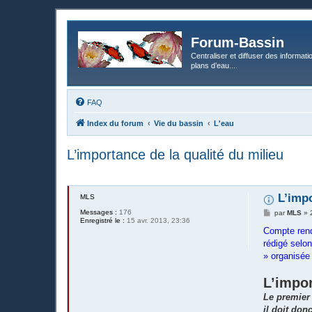
Forum-Bassin
Centraliser et diffuser des informati
plans d’eau....
FAQ
Index du forum
Vie du bassin
L'eau
L’importance de la qualité du milieu
L’imp
MLS
Messages :
176
M
par
MLS
»
Enregistré le :
15 avr. 2013, 23:36
e
s
Compte re
s
rédigé selon
a
g
» organisée 
e
L’impo
Le premier
il doit don