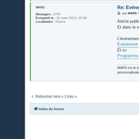
Re: Evéne
MARS
M
par
MARS
Messages :
3763
e
Enregistré le :
31 mars 2013, 20:38
s
Article pub
Localisation :
France
s
Et dans le 
a
g
e
L'évènement 
Evénement 
Et ici
Programme, 
MARS est le ps
personnalisati
Retourner vers « L'eau »
Index du forum