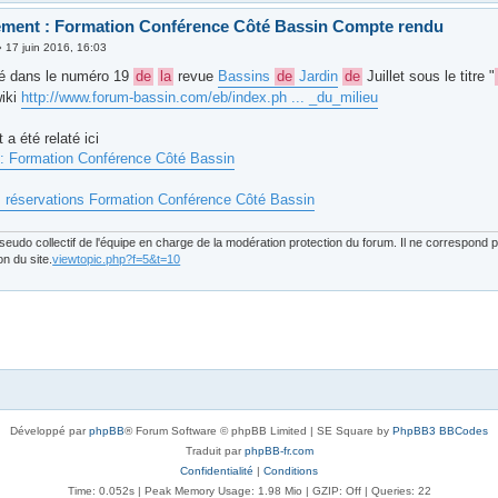
ment : Formation Conférence Côté Bassin Compte rendu
»
17 juin 2016, 16:03
lié dans le numéro 19
de
la
revue
Bassins
de
Jardin
de
Juillet sous le titre "
wiki
http://www.forum-bassin.com/eb/index.ph ... _du_milieu
a été relaté ici
: Formation Conférence Côté Bassin
réservations Formation Conférence Côté Bassin
eudo collectif de l'équipe en charge de la modération protection du forum. Il ne correspond
on du site.
viewtopic.php?f=5&t=10
Développé par
phpBB
® Forum Software © phpBB Limited | SE Square by
PhpBB3 BBCodes
Traduit par
phpBB-fr.com
Confidentialité
|
Conditions
Time: 0.052s
| Peak Memory Usage: 1.98 Mio | GZIP: Off |
Queries: 22