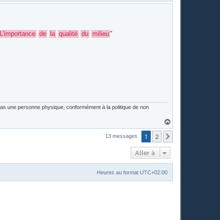
a
u
t
L'importance
de
la
qualité
du
milieu
"
 pas une personne physique, conformément à la politique de non
H
a
u
1
2
Suivante
13 messages
t
Aller à
Heures au format
UTC+02:00