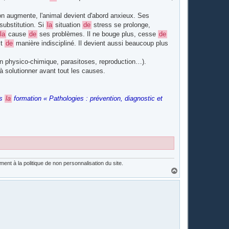
on augmente, l'animal devient d'abord anxieux. Ses
substitution. Si
la
situation
de
stress se prolonge,
la
cause
de
ses problèmes. Il ne bouge plus, cesse
de
it
de
manière indiscipliné. Il devient aussi beaucoup plus
on physico-chimique, parasitoses, reproduction…).
 solutionner avant tout les causes.
ns
la
formation « Pathologies : prévention, diagnostic et
nt à la politique de non personnalisation du site.
H
a
u
t