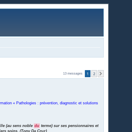
1
2
Suivante
13 messages
mation « Pathologies : prévention, diagnostic et solutions
ille (au sens noble
du
terme) sur ses pensionnaires et
ers soins. (Tony Da Cruz)