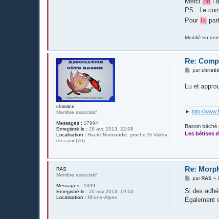
Merci
de
l'
e
PS : Le com
Pour
la
par
Modifié en der
Re: Compt
M
par
christi
e
s
Lu et appr
s
a
g
e
christine
►
http://www.
Membre associatif
Messages :
17994
Bassin bâché 
Enregistré le :
28 avr. 2013, 22:08
Les bétises d
Localisation :
Haute Normandie, proche St Valéry
en caux (76)
Re: Morp
RAS
Membre associatif
M
par
RAS
»
e
Messages :
1099
s
Si des adhér
Enregistré le :
20 mai 2013, 19:03
s
Localisation :
Rhone-Alpes
Également d
a
g
e