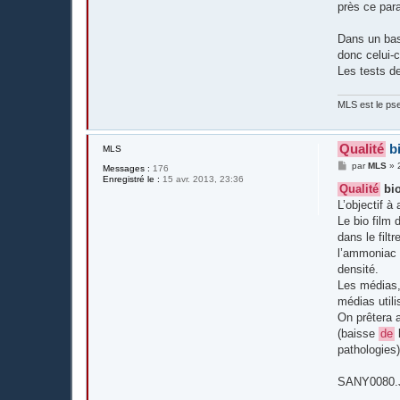
près ce par
Dans un bas
donc celui-c
Les tests d
MLS est le pse
Qualité
b
MLS
M
par
MLS
»
Messages :
176
e
Enregistré le :
15 avr. 2013, 23:36
s
Qualité
bi
s
L’objectif à
a
g
Le bio film 
e
dans le filt
l’ammoniac 
densité.
Les médias,
médias utili
On prêtera a
(baisse
de
l
pathologies
SANY0080