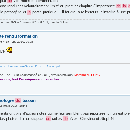
ajout
de
vos notes et commentaires.
pte rendu est volontairement limité au premier chapitre (l’importance
de
la
q
tie pathogène et
la
partie pratique ... il faudra, aux lecteurs, s'inscrire à une
nier par
RAS
le 15 mars 2016, 07:31, modifié 2 fois.
e rendu formation
ne
»
15 mars 2016, 09:38
ouvé
forum-bassin.com/Accueil/For ... Bassin.pdf
de + de 130m3 commencé en 2011, filtration maison.
Membre du FCKC
....
es uns, font l'enseignement des autres...
hologie
du
bassin
15 mars 2016, 16:46
ents ont pris d'autres notes qui ne leur semblent pas reportées ici, on est pr
es photos. Là, on dispose
de
celles
de
Yves, Christine et Steph46.