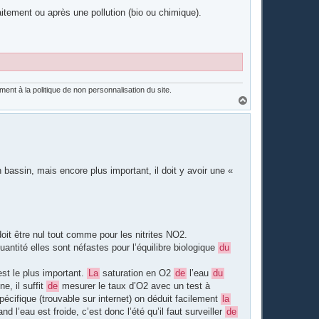
itement ou après une pollution (bio ou chimique).
nt à la politique de non personnalisation du site.
H
a
u
t
 bassin, mais encore plus important, il doit y avoir une «
it être nul tout comme pour les nitrites NO2.
antité elles sont néfastes pour l’équilibre biologique
du
est le plus important.
La
saturation en O2
de
l’eau
du
e, il suffit
de
mesurer le taux d’O2 avec un test à
écifique (trouvable sur internet) on déduit facilement
la
d l’eau est froide, c’est donc l’été qu’il faut surveiller
de