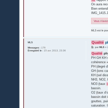
On aura reco
Bien entendu
IMG_1415.
Vous n’avez 
MLS est le pse
Qualité
p
MLS
M
par
MLS
»
Messages :
176
e
Enregistré le :
15 avr. 2013, 23:36
s
Qualité
ph
s
PH GH KH so
a
g
cohérence »
e
PH (degré d'
GH (ions c
KH (sel dis
NH3, NO2, l
NO3 (taux
bassin.
O2 (taux d’o
bassin doit 
gouttes, pu
saturation. 