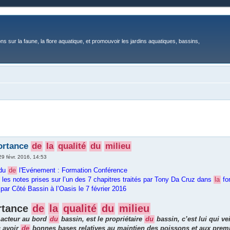
ons sur la faune, la flore aquatique, et promouvoir les jardins aquatiques, bassins,
ortance
de
la
qualité
du
milieu
29 févr. 2016, 14:53
ndu
de
l'Evénement : Formation Conférence
 les notes prises sur l’un des 7 chapitres traités par Tony Da Cruz dans
la
for
par Côté Bassin à l’Oasis le 7 février 2016
rtance
de
la
qualité
du
milieu
 acteur au bord
du
bassin, est le propriétaire
du
bassin, c’est lui qui ve
c avoir
de
bonnes bases relatives au maintien des poissons et aux premi