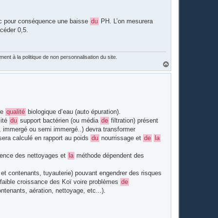
avec pour conséquence une baisse
du
PH. L’on mesurera
céder 0,5.
nt à la politique de non personnalisation du site.
H
a
u
t
re
qualité
biologique d’eau (auto épuration).
cité
du
support bactérien (ou média
de
filtration) présent
 immergé ou semi immergé..) devra transformer
 sera calculé en rapport au poids
du
nourrissage et
de
la
ence des nettoyages et
la
méthode dépendent des
et contenants, tuyauterie) pouvant engendrer des risques
 faible croissance des Koï voire problèmes
de
ntenants, aération, nettoyage, etc...).