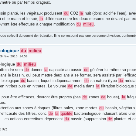
amètre ou par temps orageux.
sin planté, les végétaux produisent
du
CO2
la
nuit (donc acidifie l’eau), 
i et le matin et le soir,
la
différence entre les deux mesures ne devant pas ex
evront être effectués à chaque modification
du
milieu
.
udo collectif du comité de rédaction. Il ne correspond pas une personne physique, conforméme
iologique
du
milieu
29 févr. 2016, 14:58
ologique
du
milieu
 atteindre sera
de
donner
la
capacité au bassin
de
générer lui-même sa prop
dans le bassin, qui peut mettre deux ans à se former, sera assisté par l’effica
re biologique
du
bassin, lequel indépendamment
de
sa nature (type
de
média,
en nitrites puis en nitrates. Le volume
de
media dans
la
filtration biologique
 pour être efficaces, devront être propres (pas
de
zones
de
boues),
la
fréqu
sés.
ttention aux zones à risques (filtres sales, zone mortes
du
bassin, végétaux 
’efficacité des filtres, donc
de
la
qualité
bactériologique induisant alors une
). Les actions correctives dépendent
du
bassin (suppression
de
plantes et co
.JPG