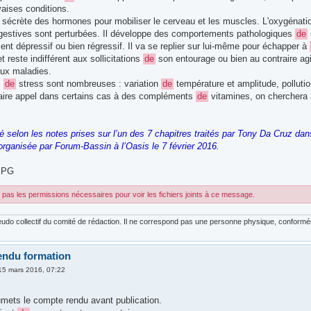
ises conditions.
 sécrète des hormones pour mobiliser le cerveau et les muscles. L'oxygénati
igestives sont perturbées. Il développe des comportements pathologiques
de
ient dépressif ou bien régressif. Il va se replier sur lui-même pour échapper à
et reste indifférent aux sollicitations
de
son entourage ou bien au contraire ag
aux maladies.
s
de
stress sont nombreuses : variation
de
température et amplitude, polluti
faire appel dans certains cas à des compléments
de
vitamines, on cherchera à
gé selon les notes prises sur l’un des 7 chapitres traités par Tony Da Cruz da
organisée par Forum-Bassin à l’Oasis le 7 février 2016.
JPG
pas les permissions nécessaires pour voir les fichiers joints à ce message.
udo collectif du comité de rédaction. Il ne correspond pas une personne physique, conforméme
endu formation
15 mars 2016, 07:22
mets le compte rendu avant publication.