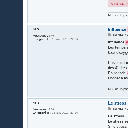
Vous n’avez 
MLS est le pse
Influence
MLS
M
par
MLS
»
Messages :
176
e
Enregistré le :
15 avr. 2013, 23:36
s
Influence
s
Les tempér
a
g
taux d’oxyg
e
L’hiver est
des 4°. Les 
En période
Donner à m
MLS est le pse
Le stress
MLS
M
par
MLS
»
Messages :
176
e
Enregistré le :
15 avr. 2013, 23:36
s
Le stress
s
Le stress e
a
g
Si le stres