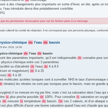
urs à des changements plus importants en sortie d’hiver, en été, après un tra
, l’eau introduite devra être préalablement contrôlée.
JPG
pas les permissions nécessaires pour voir les fichiers joints à ce message.
udo collectif du comité de rédaction. Il ne correspond pas une personne physique, conforméme
hysico-chimique
de
l’eau
de
bassin
29 févr. 2016, 14:56
ysico-chimique
de
l’eau
de
bassin
nt des paramètres importants, qu’il est indispensable
de
connaitre pour son
 physico-chimique entre ces 3 paramètres.
acidité ou d'alcalinité
de
l'eau)
de
6 à 8.5
alcium et magnésium)
de
6 à 25
sous)
de
4 à 20
es molécules azotées toxiques sont à surveiller. NH3 le taux d’ammoniaque do
de
nitrates) les nitrates ne sont pas toxiques pour le bassin, mais en grande qu
xygène) il se mesure en mg par litre, mais c’est sa saturation dans l’eau qui 
être
la
plus proche possible
de
100%. Pour connaître
la
saturation en oxygèn
is
de
mesurer
la
température
du
bassin.
De
ces 2 valeurs, et d’un abaque sp
Il est plus difficile d’avoir une bonne saturation quand l’eau est chaude que quan