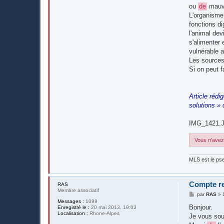
e
ou
de
mauva
L'organisme
fonctions d
l'animal dev
s'alimenter 
vulnérable 
Les source
Si on peut 
Article rédi
solutions » 
IMG_1421.
Vous n’avez 
MLS est le pse
Compte r
RAS
Membre associatif
M
par
RAS
»
e
Messages :
1099
s
Bonjour.
Enregistré le :
20 mai 2013, 19:03
s
Localisation :
Rhone-Alpes
Je vous sou
a
g