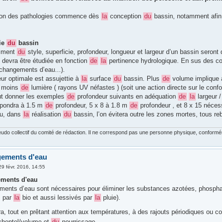
ion des pathologies commence dès
la
conception
du
bassin, notamment afi
ie
du
bassin
mment
du
style, superficie, profondeur, longueur et largeur d’un bassin seron
 devra être étudiée en fonction
de
la
pertinence hydrologique. En sus des c
(changements d’eau...).
ur optimale est assujettie à
la
surface
du
bassin. Plus
de
volume implique
t moins
de
lumière ( rayons UV néfastes ) (soit une action directe sur le conf
ut donner les exemples
de
profondeur suivants en adéquation
de
la
largeur /
spondra à 1.5 m
de
profondeur, 5 x 8 à 1.8 m
de
profondeur , et 8 x 15 néce
du, dans
la
réalisation
du
bassin, l’on évitera outre les zones mortes, tous r
udo collectif du comité de rédaction. Il ne correspond pas une personne physique, conforméme
gements d'eau
29 févr. 2016, 14:55
ments d'eau
ents d’eau sont nécessaires pour éliminer les substances azotées, phosphaté
 par
la
bio et aussi lessivés par
la
pluie).
a, tout en prêtant attention aux températures, à des rajouts périodiques ou 
cheptel/volume et
du
nourrissage.