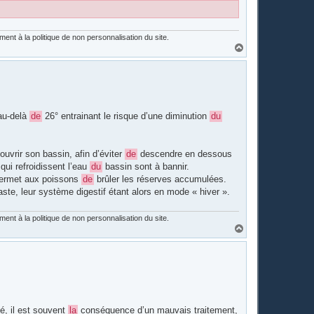
nt à la politique de non personnalisation du site.
H
a
u
t
 au-delà
de
26° entrainant le risque d’une diminution
du
ouvrir son bassin, afin d’éviter
de
descendre en dessous
ui refroidissent l’eau
du
bassin sont à bannir.
permet aux poissons
de
brûler les réserves accumulées.
aste, leur système digestif étant alors en mode « hiver ».
nt à la politique de non personnalisation du site.
H
a
u
t
é, il est souvent
la
conséquence d’un mauvais traitement,