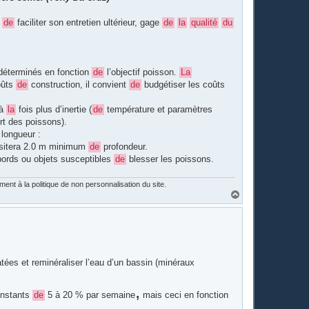
n
de
faciliter son entretien ultérieur, gage
de
la
qualité
du
t déterminés en fonction
de
l’objectif poisson.
La
oûts
de
construction, il convient
de
budgétiser les coûts
 à
la
fois plus d’inertie (
de
température et paramètres
ort des poissons).
 longueur :
ssitera 2.0 m minimum
de
profondeur.
ebords ou objets susceptibles
de
blesser les poissons.
nt à la politique de non personnalisation du site.
H
a
u
t
es et reminéraliser l’eau d’un bassin (minéraux
,
constants
de
5 à 20 % par semaine
mais ceci en fonction