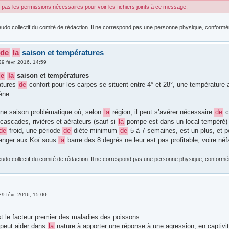
pas les permissions nécessaires pour voir les fichiers joints à ce message.
udo collectif du comité de rédaction. Il ne correspond pas une personne physique, conforméme
de
la
saison et températures
29 févr. 2016, 14:59
de
la
saison et températures
atures
de
confort pour les carpes se situent entre 4° et 28°, une température
ène.
 une saison problématique où, selon
la
région, il peut s’avérer nécessaire
de
c
cascades, rivières et aérateurs (sauf si
la
pompe est dans un local tempéré) q
de
froid, une période
de
diète minimum
de
5 à 7 semaines, est un plus, et 
anger aux Koï sous
la
barre des 8 degrés ne leur est pas profitable, voire néf
udo collectif du comité de rédaction. Il ne correspond pas une personne physique, conforméme
29 févr. 2016, 15:00
st le facteur premier des maladies des poissons.
s peut aider dans
la
nature à apporter une réponse à une agression, en captivit