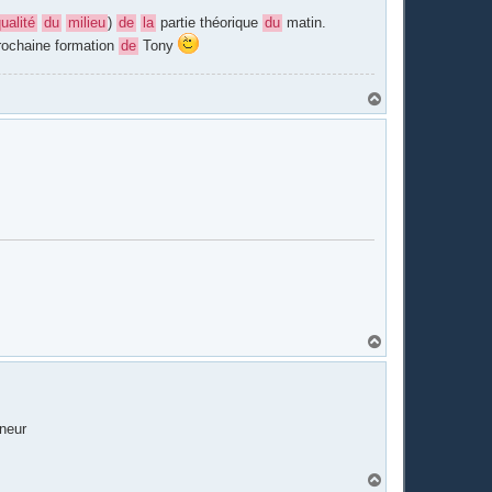
ualité
du
milieu
)
de
la
partie théorique
du
matin.
 prochaine formation
de
Tony
H
a
u
t
H
a
u
t
eneur
H