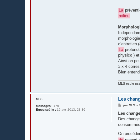
La
prévent
milieu
.
Morpholog
Indépenda
morphologie
d’entretien 
La
profonde
physico ) e
Ainsi on pe
3 x 4 corre
Bien enten
MLS est le pse
Les chan
MLS
M
par
MLS
»
Messages :
176
e
Enregistré le :
15 avr. 2013, 23:36
s
Les change
s
Des changem
a
g
consommés
e
On procéder
du
rapport 