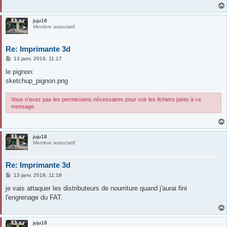
juju18
Membre associatif
Re: Imprimante 3d
M
13 janv. 2019, 11:17
e
s
le pignon:
s
sketchup_pignon.png
a
g
e
Vous n’avez pas les permissions nécessaires pour voir les fichiers joints à ce
message.
juju18
Membre associatif
Re: Imprimante 3d
M
13 janv. 2019, 11:18
e
s
je vais attaquer les distributeurs de nourriture quand j'aurai fini
s
l'engrenage du FAT.
a
g
e
juju18