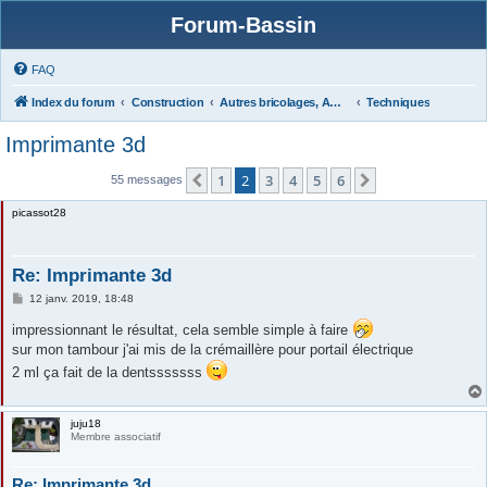
Forum-Bassin
FAQ
Index du forum
Construction
Autres bricolages, Aménagements Jardins
Techniques
Imprimante 3d
1
2
3
4
5
6
Précédente
Suivante
55 messages
picassot28
Re: Imprimante 3d
M
12 janv. 2019, 18:48
e
s
impressionnant le résultat, cela semble simple à faire
s
sur mon tambour j'ai mis de la crémaillère pour portail électrique
a
g
2 ml ça fait de la dentsssssss
e
juju18
Membre associatif
Re: Imprimante 3d