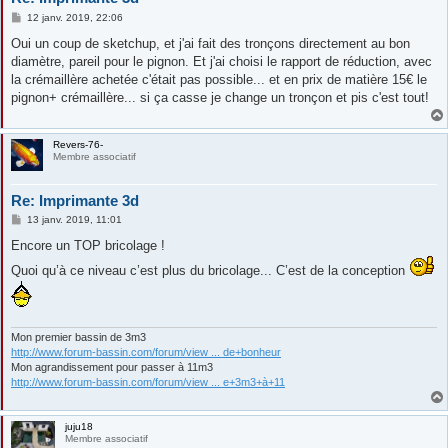
M
12 janv. 2019, 22:06
e
s
Oui un coup de sketchup, et j'ai fait des tronçons directement au bon
s
diamètre, pareil pour le pignon. Et j'ai choisi le rapport de réduction, avec
a
g
la crémaillère achetée c'était pas possible... et en prix de matière 15€ le
e
pignon+ crémaillère... si ça casse je change un tronçon et pis c'est tout!
Revers-76-
Membre associatif
Re: Imprimante 3d
M
13 janv. 2019, 11:01
e
s
Encore un TOP bricolage !
s
a
Quoi qu’à ce niveau c’est plus du bricolage... C’est de la conception
g
e
Mon premier bassin de 3m3
http://www.forum-bassin.com/forum/view ... de+bonheur
Mon agrandissement pour passer à 11m3
http://www.forum-bassin.com/forum/view ... e+3m3+à+11
juju18
Membre associatif