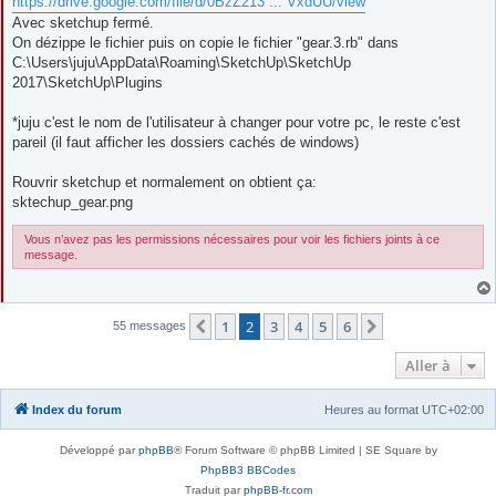
https://drive.google.com/file/d/0BzZ213 ... VxdUU/view
a
g
Avec sketchup fermé.
e
On dézippe le fichier puis on copie le fichier "gear.3.rb" dans
C:\Users\juju\AppData\Roaming\SketchUp\SketchUp
2017\SketchUp\Plugins
*juju c'est le nom de l'utilisateur à changer pour votre pc, le reste c'est
pareil (il faut afficher les dossiers cachés de windows)
Rouvrir sketchup et normalement on obtient ça:
sktechup_gear.png
Vous n’avez pas les permissions nécessaires pour voir les fichiers joints à ce
message.
1
2
3
4
5
6
Précédente
Suivante
55 messages
Aller à
Index du forum
Heures au format
UTC+02:00
Développé par
phpBB
® Forum Software © phpBB Limited | SE Square by
PhpBB3 BBCodes
Traduit par
phpBB-fr.com