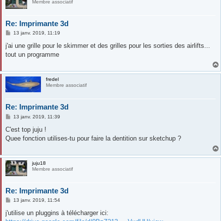
Membre associatif
Re: Imprimante 3d
M
13 janv. 2019, 11:19
e
s
j'ai une grille pour le skimmer et des grilles pour les sorties des airlifts...
s
tout un programme
a
g
e
fredel
Membre associatif
Re: Imprimante 3d
M
13 janv. 2019, 11:39
e
s
C'est top juju !
s
Quee fonction utilises-tu pour faire la dentition sur sketchup ?
a
g
e
juju18
Membre associatif
Re: Imprimante 3d
M
13 janv. 2019, 11:54
e
s
j'utilise un pluggins à télécharger ici:
s