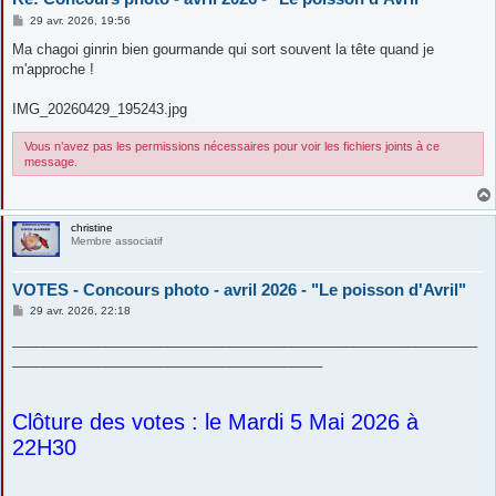
M
29 avr. 2026, 19:56
e
s
Ma chagoi ginrin bien gourmande qui sort souvent la tête quand je
s
m'approche !
a
g
e
IMG_20260429_195243.jpg
Vous n’avez pas les permissions nécessaires pour voir les fichiers joints à ce
message.
christine
Membre associatif
VOTES - Concours photo - avril 2026 - "Le poisson d'Avril"
M
29 avr. 2026, 22:18
e
s
____________________________________________________________
s
________________________________________
a
g
e
Clôture des votes : le Mardi 5 Mai 2026 à
22H30
____________________________________________________________