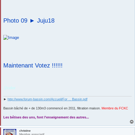
Photo 09 ►
Juju18
Maintenant Votez !!!!!!
.[/color
►
http://www.forum-bassin.com/Accueil/For ... Bassin.pdf
Bassin bâché de + de 130m3 commencé en 2011, filtration maison.
Membre du FCKC
....
Les bétises des uns, font l'enseignement des autres...
christine
Membre associatif