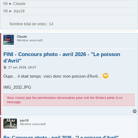
08 ► Claude
09 ► Juju18
Nombre total de votes :
14
Claude
Membre associatif
FINI - Concours photo - avril 2026 - "Le poisson
d'Avril"
M
27 avr. 2026, 18:07
e
s
Oups... il était temps: voici donc mon poisson d'Avril...
s
a
g
IMG_2032.JPG
e
Vous n’avez pas les permissions nécessaires pour voir les fichiers joints à ce
message.
juju18
Membre associatif
Re: Concours photo - avril 2026 - "Le poisson d'Avril"