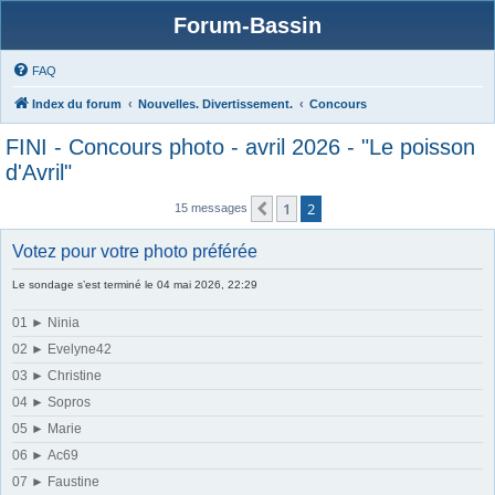
Forum-Bassin
FAQ
Index du forum
Nouvelles. Divertissement.
Concours
FINI - Concours photo - avril 2026 - "Le poisson
d'Avril"
1
2
Précédente
15 messages
Votez pour votre photo préférée
Le sondage s’est terminé le 04 mai 2026, 22:29
01 ► Ninia
02 ► Evelyne42
03 ► Christine
04 ► Sopros
05 ► Marie
06 ► Ac69
07 ► Faustine