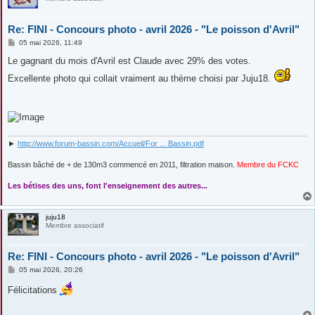
Re: FINI - Concours photo - avril 2026 - "Le poisson d'Avril"
M
05 mai 2026, 11:49
e
s
Le gagnant du mois d'Avril est Claude avec 29% des votes.
s
a
Excellente photo qui collait vraiment au thème choisi par Juju18.
g
e
►
http://www.forum-bassin.com/Accueil/For ... Bassin.pdf
Bassin bâché de + de 130m3 commencé en 2011, filtration maison.
Membre du FCKC
....
Les bétises des uns, font l'enseignement des autres...
juju18
Membre associatif
Re: FINI - Concours photo - avril 2026 - "Le poisson d'Avril"
M
05 mai 2026, 20:26
e
s
Félicitations
s
a
g