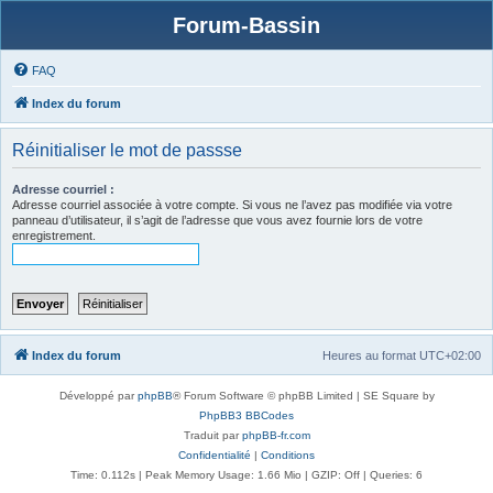
Forum-Bassin
FAQ
Index du forum
Réinitialiser le mot de passse
Adresse courriel :
Adresse courriel associée à votre compte. Si vous ne l’avez pas modifiée via votre
panneau d’utilisateur, il s’agit de l’adresse que vous avez fournie lors de votre
enregistrement.
Index du forum
Heures au format
UTC+02:00
Développé par
phpBB
® Forum Software © phpBB Limited | SE Square by
PhpBB3 BBCodes
Traduit par
phpBB-fr.com
Confidentialité
|
Conditions
Time: 0.112s
| Peak Memory Usage: 1.66 Mio | GZIP: Off |
Queries: 6