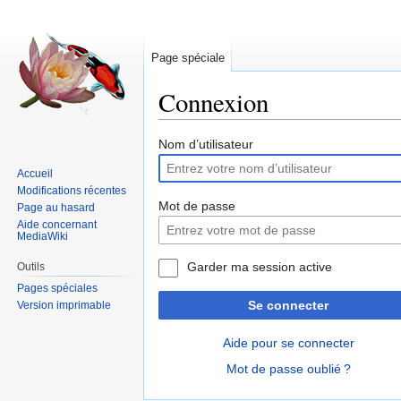
Page spéciale
Connexion
Sauter
Sauter
Nom d’utilisateur
à
à
Accueil
la
la
Modifications récentes
navigation
recherche
Mot de passe
Page au hasard
Aide concernant
MediaWiki
Garder ma session active
Outils
Pages spéciales
Se connecter
Version imprimable
Aide pour se connecter
Mot de passe oublié ?