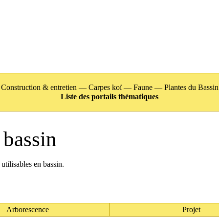
Construction & entretien
—
Carpes koï
—
Faune
—
Plantes du Bassin
Liste des portails thématiques
 bassin
utilisables en bassin.
Arborescence
Projet