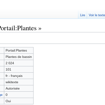
Lire
Voir le text
ortail:Plantes »
Portail:Plantes
Plantes de bassin
2 024
101
fr - français
wikitexte
Autorisée
ge
0
Oui