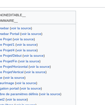
NONEDITABLE__
OMMAIRE__
wsebar
(
voir la source
)
sebar Portail
(
voir la source
)
e Projet
(
voir la source
)
e Projet/1
(
voir la source
)
e Projet/4
(
voir la source
)
e Projet/Début
(
voir la source
)
 Projet/Fin
(
voir la source
)
 Projet/Horizontal
(
voir la source
)
 Projet/Vertical
(
voir la source
)
ge
(
voir la source
)
geurImage
(
voir la source
)
ation portail
(
voir la source
)
re de paramètres définis
(
voir la source
)
et2
(
voir la source
)
ts libres
(
voir la source
)