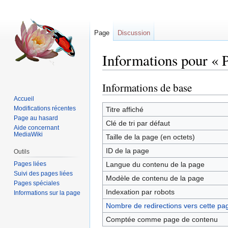
Page
Discussion
Informations pour « P
Informations de base
Sauter
Sauter
à
à
Accueil
la
la
Modifications récentes
Titre affiché
Page au hasard
navigation
recherche
Clé de tri par défaut
Aide concernant
MediaWiki
Taille de la page (en octets)
ID de la page
Outils
Pages liées
Langue du contenu de la page
Suivi des pages liées
Modèle de contenu de la page
Pages spéciales
Indexation par robots
Informations sur la page
Nombre de redirections vers cette pa
Comptée comme page de contenu