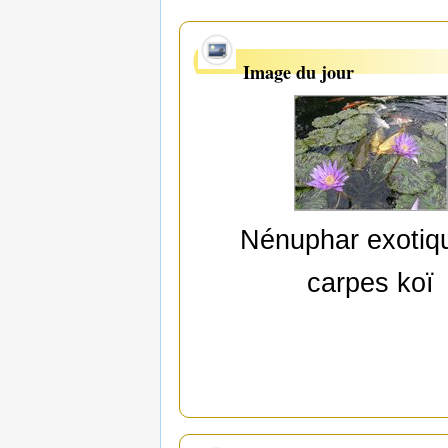
Image du jour
Nénuphar exotiq
carpes koï