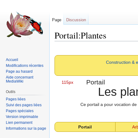
Page
Discussion
Portail:Plantes
Sauter
Sauter
à
à
Accueil
Construction & e
la
la
Modifications récentes
navigation
recherche
Page au hasard
Aide concernant
Portail
MediaWiki
115px
Les pla
Outils
Pages liées
Ce portail a pour vocation de 
Suivi des pages liées
Pages spéciales
Version imprimable
Lien permanent
Portail
Ar
Informations sur la page