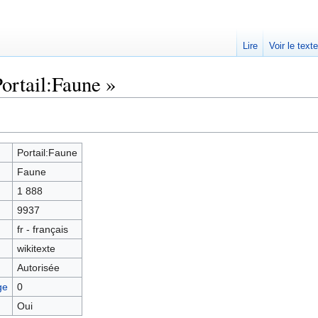
Lire
Voir le text
ortail:Faune »
Portail:Faune
Faune
1 888
9937
fr - français
wikitexte
Autorisée
ge
0
Oui