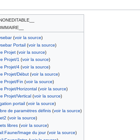
NONEDITABLE__
OMMAIRE__
wsebar
(
voir la source
)
sebar Portail
(
voir la source
)
e Projet
(
voir la source
)
e Projet/1
(
voir la source
)
e Projet/4
(
voir la source
)
e Projet/Début
(
voir la source
)
 Projet/Fin
(
voir la source
)
 Projet/Horizontal
(
voir la source
)
 Projet/Vertical
(
voir la source
)
ation portail
(
voir la source
)
re de paramètres définis
(
voir la source
)
et2
(
voir la source
)
ts libres
(
voir la source
)
il:Faune/Image du jour
(
voir la source
)
il:Faune/Intro
(
voir la source
)