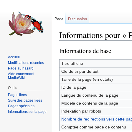
Page
Discussion
Informations pour « P
Informations de base
Sauter
Sauter
à
à
Accueil
la
la
Modifications récentes
Titre affiché
Page au hasard
navigation
recherche
Clé de tri par défaut
Aide concernant
MediaWiki
Taille de la page (en octets)
ID de la page
Outils
Pages liées
Langue du contenu de la page
Suivi des pages liées
Modèle de contenu de la page
Pages spéciales
Indexation par robots
Informations sur la page
Nombre de redirections vers cette pa
Comptée comme page de contenu