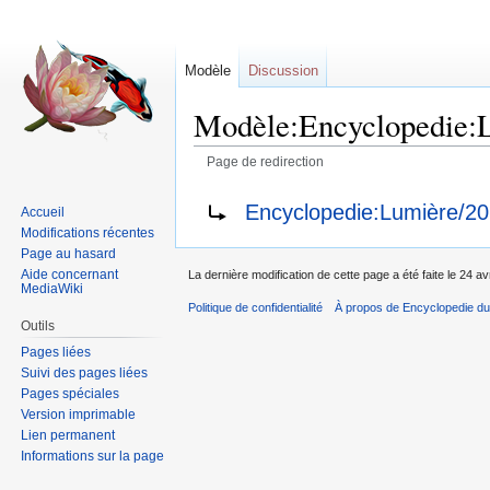
Modèle
Discussion
Modèle:Encyclopedie:
Page de redirection
Sauter
Sauter
Rediriger vers :
Encyclopedie:Lumière/2
Accueil
à
à
Modifications récentes
la
la
Page au hasard
navigation
recherche
Aide concernant
La dernière modification de cette page a été faite le 24 av
MediaWiki
Politique de confidentialité
À propos de Encyclopedie du
Outils
Pages liées
Suivi des pages liées
Pages spéciales
Version imprimable
Lien permanent
Informations sur la page