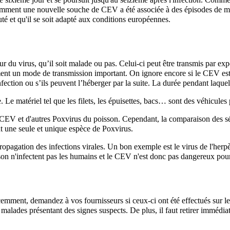
emment une nouvelle souche de CEV a été associée à des épisodes de ma
té et qu'il se soit adapté aux conditions européennes.
ur du virus, qu’il soit malade ou pas. Celui-ci peut être transmis par ex
lement un mode de transmission important. On ignore encore si le CEV es
nfection ou s’ils peuvent l’héberger par la suite. La durée pendant laquel
. Le matériel tel que les filets, les épuisettes, bacs… sont des véhicules
du CEV et d'autres Poxvirus du poisson. Cependant, la comparaison des
t une seule et unique espèce de Poxvirus.
pagation des infections virales. Un bon exemple est le virus de l'herpè
on n'infectent pas les humains et le CEV n'est donc pas dangereux po
cemment, demandez à vos fournisseurs si ceux-ci ont été effectués sur 
ons malades présentant des signes suspects. De plus, il faut retirer immé