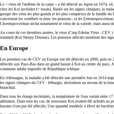
Le « virus de l'œdème de la carpe » a été détecté au Japon en 1974, o
chez les Koï juvéniles (= tosaïs). Basée sur les signes cliniques, la mal
groupe des virus les plus grands et les plus complexes de la famille du
concernent les vertébrés et donc les poissons ; et les Entomopoxvirinae
Chordopoxvirinae inclut notamment le virus de la variole, mais aussi d
Au cours de ces dernières années, le virus (Carp Edema Virus : CEV ) 
sommeil (Koï Sleepy Disease). Les poissons affectés montrent des signe
En Europe
Les premiers cas de CEV en Europe ont été détectés en 2009, puis en 2
détectée aux Pays-Bas dans un grand bassin à Koï au centre du pays. Au
commune adulte importée de République tchèque.
En Allemagne, la maladie a été détectée une première fois en 2014 imp
les signes cliniques du CEV : léthargie, ulcérations au niveau de la bo
branchial.
Dans tous les étangs incriminés, la température de l'eau variait entre 1
altération. Dans tous les cas, de nouveaux Koï avaient été achetés au 
bassins n'ont pas été affectés. Une quantité modérée á élevé de bactérie