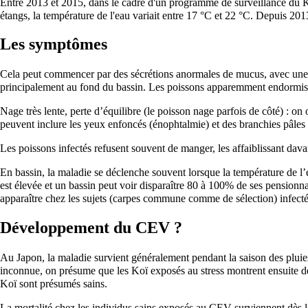
Entre 2013 et 2015, dans le cadre d'un programme de surveillance du K
étangs, la température de l'eau variait entre 17 °C et 22 °C. Depuis 2
Les symptômes
Cela peut commencer par des sécrétions anormales de mucus, avec une 
principalement au fond du bassin. Les poissons apparemment endormis réa
Nage très lente, perte d’équilibre (le poisson nage parfois de côté) : o
peuvent inclure les yeux enfoncés (énophtalmie) et des branchies pâles 
Les poissons infectés refusent souvent de manger, les affaiblissant dava
En bassin, la maladie se déclenche souvent lorsque la température de l’
est élevée et un bassin peut voir disparaître 80 à 100% de ses pensio
apparaître chez les sujets (carpes commune comme de sélection) infect
Développement du CEV ?
Au Japon, la maladie survient généralement pendant la saison des pluies 
inconnue, on présume que les Koï exposés au stress montrent ensuite de
Koï sont présumés sains.
La mortalité chez les individus sains exposés au CEV surviennent dès le 