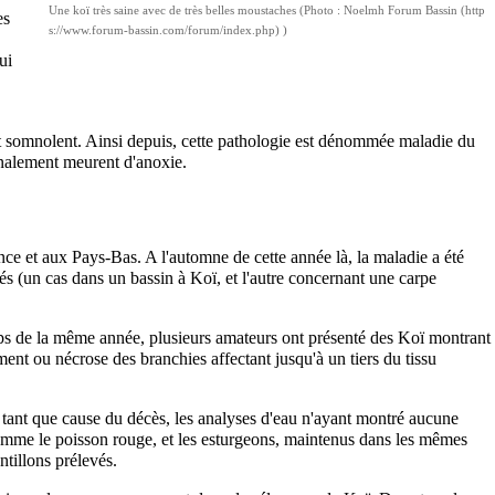
Une koï très saine avec de très belles moustaches (Photo : Noelmh
Forum Bassin
es
)
ui
t somnolent. Ainsi depuis, cette pathologie est dénommée maladie du
inalement meurent d'anoxie.
e et aux Pays-Bas. A l'automne de cette année là, la maladie a été
s (un cas dans un bassin à Koï, et l'autre concernant une carpe
mps de la même année, plusieurs amateurs ont présenté des Koï montrant
ent ou nécrose des branchies affectant jusqu'à un tiers du tissu
en tant que cause du décès, les analyses d'eau n'ayant montré aucune
comme le poisson rouge, et les esturgeons, maintenus dans les mêmes
ntillons prélevés.