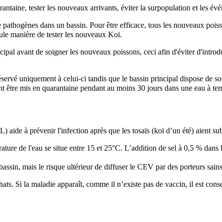
ntaine, tester les nouveaux arrivants, éviter la surpopulation et les év
de pathogènes dans un bassin. Pour être efficace, tous les nouveaux poiss
eule manière de tester les nouveaux Koï.
cipal avant de soigner les nouveaux poissons, ceci afin d'éviter d'intro
éservé uniquement à celui-ci tandis que le bassin principal dispose de s
nt être mis en quarantaine pendant au moins 30 jours dans une eau à tem
 aide à prévenir l'infection après que les tosaïs (koï d’un été) aient su
rature de l'eau se situe entre 15 et 25°C. L’addition de sel à 0,5 % dans
bassin, mais le risque ultérieur de diffuser le CEV par des porteurs sains
 Si la maladie apparaît, comme il n’existe pas de vaccin, il est conseil