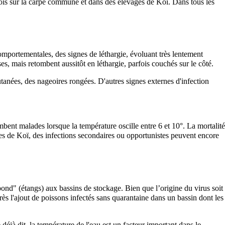
ois sur la carpe commune et dans des élevages de Koï. Dans tous les
ortementales, des signes de léthargie, évoluant très lentement
, mais retombent aussitôt en léthargie, parfois couchés sur le côté.
tanées, des nageoires rongées. D'autres signes externes d'infection
bent malades lorsque la température oscille entre 6 et 10°. La mortalité
s de Koï, des infections secondaires ou opportunistes peuvent encore
pond" (étangs) aux bassins de stockage. Bien que l’origine du virus soit
s l'ajout de poissons infectés sans quarantaine dans un bassin dont les
éjà dit, la température de l'eau est un facteur important dans le