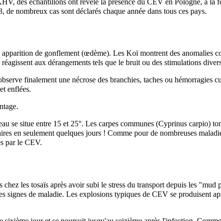
HV, des échantillons ont révélé la présence du CEV en Pologne, à la f
013, de nombreux cas sont déclarés chaque année dans tous ces pays.
apparition de gonflement (œdème). Les Koï montrent des anomalies comp
gissent aux dérangements tels que le bruit ou des stimulations diverses
n observe finalement une nécrose des branchies, taches ou hémorragies cu
et enflées.
ntage.
eau se situe entre 15 et 25°. Les carpes communes (Cyprinus carpio) tom
nnaires en seulement quelques jours ! Comme pour de nombreuses maladie
és par le CEV.
chez les tosaïs après avoir subi le stress du transport depuis les "mud 
s signes de maladie. Les explosions typiques de CEV se produisent aprè
sixième jour et se poursuit jusqu'au seizième après l'infection. Comme d