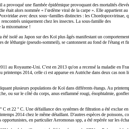
ù il a provoqué une flambée épidémique provoquant des mortalités élevé
adie était alors nommée « l’œdème viral de la carpe ». Elle appartient au
 Poxviridae avec deux sous¬familles distinctes : les Chordopoxvirinae, q
, rencontrés uniquement chez les insectes. La sous-famille des
e la mixomatose !
a été isolé au Japon sur des Koï plus âgés manifestant un comportemen
s de léthargie (pseudo-sommeil), se cantonnent au fond de l'étang et f
011 au Royaume-Uni. C'est en 2013 qu'on a recensé la maladie en Franc
 printemps 2014, celle ci est apparue en Autriche dans deux cas non lié
liquant plusieurs populations de Koï dans différents étangs. Au printe
uche, ou sur le côté du corps, anus enflammé rougi, énophtalmie, gonflem
7 ° C et 22 ° C. Une défaillance des systèmes de filtration a été exclue 
printemps 2014 chez le même détaillant. D'autres espèces de poissons, 
s opportunistes, en particulier Aeromonas spp, a été repérée sur les écha