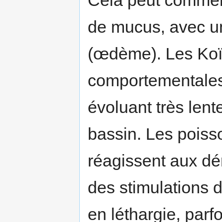
Cela peut commen
de mucus, avec u
(œdème). Les Koï
comportementales,
évoluant très len
bassin. Les pois
réagissent aux dé
des stimulations 
en léthargie, parf