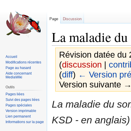
Page
Discussion
La maladie du
Révision datée du 
Accueil
(
discussion
|
contri
Modifications récentes
Page au hasard
(
diff
)
← Version pr
Aide concernant
MediaWiki
Version suivante → 
Outils
Pages liées
Sauter
Sauter
Suivi des pages liées
La maladie du som
Pages spéciales
à
à
Version imprimable
la
la
Lien permanent
KSD - en anglais)
navigation
recherche
Informations sur la page