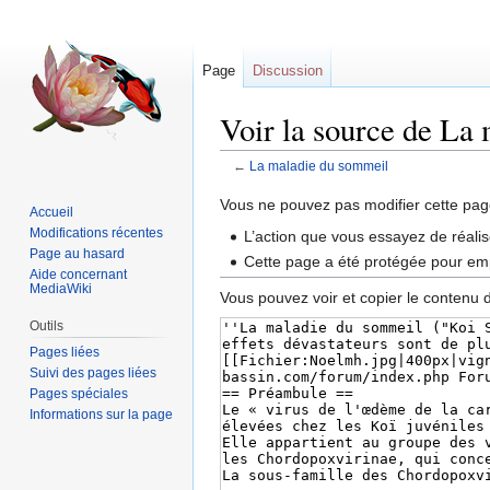
Page
Discussion
Voir la source de La
←
La maladie du sommeil
Sauter
Sauter
Vous ne pouvez pas modifier cette page
Accueil
à
à
Modifications récentes
L’action que vous essayez de réalis
la
la
Page au hasard
Cette page a été protégée pour emp
navigation
recherche
Aide concernant
MediaWiki
Vous pouvez voir et copier le contenu 
Outils
Pages liées
Suivi des pages liées
Pages spéciales
Informations sur la page