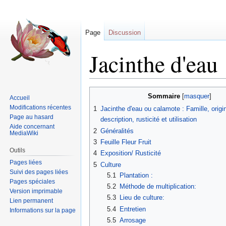
Page
Discussion
Jacinthe d'eau
Sauter
Sauter
Sommaire
Accueil
à
à
Modifications récentes
1
Jacinthe d'eau ou calamote : Famille, origi
la
la
Page au hasard
description, rusticité et utilisation
navigation
recherche
Aide concernant
2
Généralités
MediaWiki
3
Feuille Fleur Fruit
Outils
4
Exposition/ Rusticité
Pages liées
5
Culture
Suivi des pages liées
5.1
Plantation :
Pages spéciales
5.2
Méthode de multiplication:
Version imprimable
5.3
Lieu de culture:
Lien permanent
5.4
Entretien
Informations sur la page
5.5
Arrosage