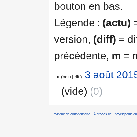
bouton en bas.
Légende :
(actu)
=
version,
(diff)
= di
précédente,
m
= m
3 août 201
actu
diff
vide
0
Politique de confidentialité
À propos de Encyclopedie du