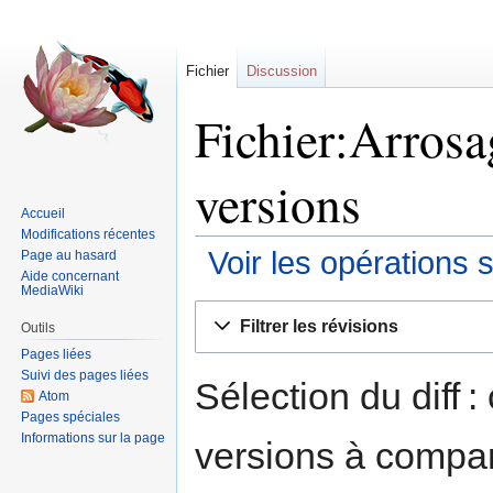
Fichier
Discussion
Fichier:Arrosa
versions
Accueil
Modifications récentes
Voir les opérations 
Page au hasard
Aide concernant
MediaWiki
Sauter
Sauter
Filtrer les révisions
Outils
à
à
Pages liées
la
la
Suivi des pages liées
navigation
recherche
Sélection du diff 
Atom
Pages spéciales
Informations sur la page
versions à compar