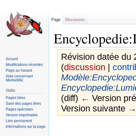
Page
Discussion
Encyclopedie:
Révision datée du 
Accueil
(
discussion
|
contri
Modifications récentes
Page au hasard
Modèle:Encycloped
Aide concernant
MediaWiki
Encyclopedie:Lumi
Outils
(diff) ← Version pré
Pages liées
Suivi des pages liées
Version suivante → 
Pages spéciales
Version imprimable
Lien permanent
Sauter
Sauter
Informations sur la page
à
à