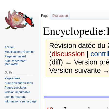
Page
Discussion
Encyclopedie:
Révision datée du 
Accueil
(
discussion
|
contri
Modifications récentes
Page au hasard
(diff) ← Version pré
Aide concernant
MediaWiki
Version suivante → 
Outils
Pages liées
Sauter
Sauter
Suivi des pages liées
Pages spéciales
à
à
Version imprimable
la
la
Lien permanent
navigation
recherche
Informations sur la page