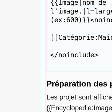
{{Image|nom_de_
l'image.|l=larg
(ex:600)}}<noinc
[[Catégorie:Mai
</noinclude>

Préparation des 
Les projet sont affich
{{Encyclopedie:Im