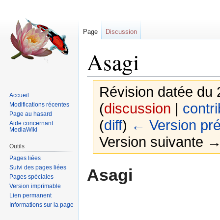
Page
Discussion
Asagi
Révision datée du
Accueil
(
discussion
|
contri
Modifications récentes
Page au hasard
(
diff
)
← Version pr
Aide concernant
MediaWiki
Version suivante → 
Outils
Pages liées
Sauter
Sauter
Suivi des pages liées
Asagi
Pages spéciales
à
à
Version imprimable
la
la
Lien permanent
navigation
recherche
Informations sur la page