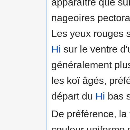
apparaître que sur
nageoires pectoral
Les yeux rouges s
Hi
sur ​​le ventre d
généralement plus
les koï âgés, préf
départ du
Hi
bas s
De préférence, la 
couleur uniforme gr