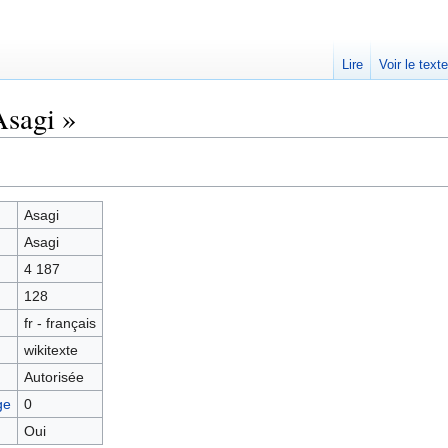
Lire
Voir le text
Asagi »
Asagi
Asagi
4 187
128
fr - français
wikitexte
Autorisée
ge
0
Oui