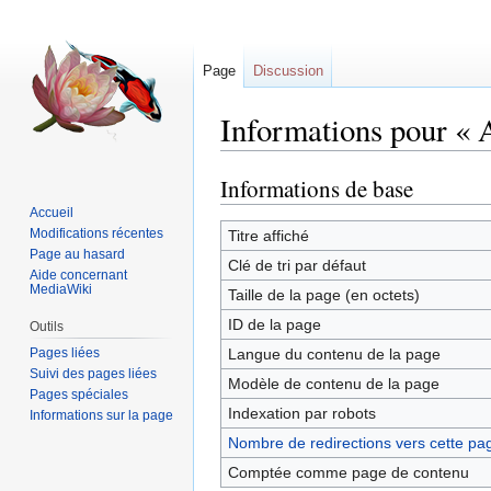
Page
Discussion
Informations pour « 
Informations de base
Sauter
Sauter
à
à
Accueil
la
la
Modifications récentes
Titre affiché
Page au hasard
navigation
recherche
Clé de tri par défaut
Aide concernant
MediaWiki
Taille de la page (en octets)
ID de la page
Outils
Pages liées
Langue du contenu de la page
Suivi des pages liées
Modèle de contenu de la page
Pages spéciales
Indexation par robots
Informations sur la page
Nombre de redirections vers cette pa
Comptée comme page de contenu