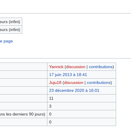
eurs (infini)
eurs (infini)
te page.
Yannick
(
discussion
|
contributions
)
17 juin 2013 à 18:41
Juju18
(
discussion
|
contributions
)
23 décembre 2020 à 16:01
11
3
s les derniers 90 jours)
0
0