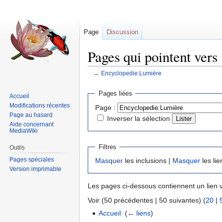
Page
Discussion
Pages qui pointent ver
←
Encyclopedie:Lumière
Sauter
Sauter
Pages liées
Accueil
à
à
Modifications récentes
Page :
la
la
Page au hasard
Inverser la sélection
navigation
recherche
Aide concernant
MediaWiki
Filtres
Outils
Pages spéciales
Masquer
les inclusions |
Masquer
les lie
Version imprimable
Les pages ci-dessous contiennent un lien 
Voir (50 précédentes | 50 suivantes) (
20
|
Accueil
‎
(
← liens
)