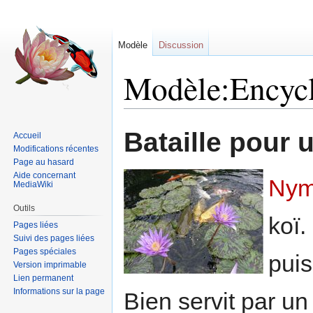
Modèle
Discussion
Modèle:Encycl
Sauter
Sauter
Bataille pour 
Accueil
à
à
Modifications récentes
la
la
Page au hasard
navigation
recherche
Aide concernant
Nym
MediaWiki
Outils
koï.
Pages liées
Suivi des pages liées
Pages spéciales
puis
Version imprimable
Lien permanent
Informations sur la page
Bien servit par u