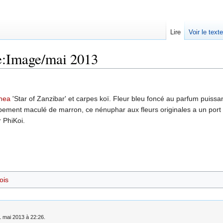
Lire
Voir le text
e:Image/mai 2013
hea
'Star of Zanzibar' et carpes koï. Fleur bleu foncé au parfum puissan
ement maculé de marron, ce nénuphar aux fleurs originales a un port
 PhiKoi.
ois
 1 mai 2013 à 22:26.