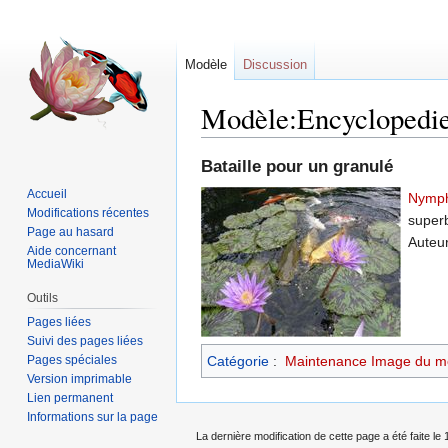
Modèle
Discussion
Modèle:Encyclopedi
Sauter
Sauter
Bataille pour un granulé
à
à
Accueil
Nymp
la
la
Modifications récentes
superb
navigation
recherche
Page au hasard
Auteur
Aide concernant
MediaWiki
Outils
Pages liées
Suivi des pages liées
Pages spéciales
Catégorie
:
Maintenance Image du m
Version imprimable
Lien permanent
Informations sur la page
La dernière modification de cette page a été faite le