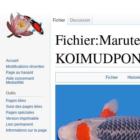
Fichier
Discussion
Fichier:Marute
KOIMUDPOND
Accueil
Modifications récentes
Page au hasard
Sauter
Sauter
Fichier
Histori
Aide concernant
à
à
MediaWiki
la
la
Outils
navigation
recherche
Pages liées
Suivi des pages liées
Pages spéciales
Version imprimable
Lien permanent
Informations sur la page