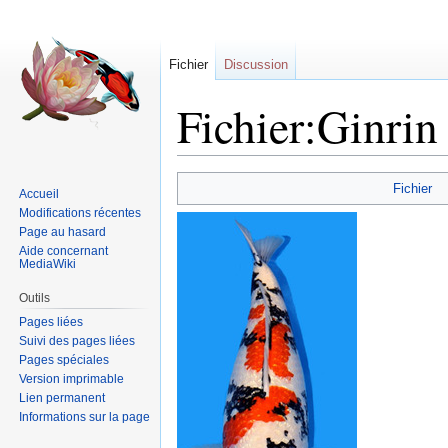
Fichier
Discussion
Fichier:Ginrin
Sauter
Sauter
Fichier
Accueil
à
à
Modifications récentes
la
la
Page au hasard
navigation
recherche
Aide concernant
MediaWiki
Outils
Pages liées
Suivi des pages liées
Pages spéciales
Version imprimable
Lien permanent
Informations sur la page