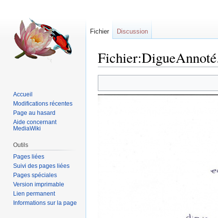
Fichier
Discussion
Fichier:DigueAnnoté
Sauter
Sauter
à
à
Accueil
la
la
Modifications récentes
navigation
recherche
Page au hasard
Aide concernant
MediaWiki
Outils
Pages liées
Suivi des pages liées
Pages spéciales
Version imprimable
Lien permanent
Informations sur la page