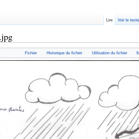
Lire
Voir le text
.jpg
Fichier
Historique du fichier
Utilisation du fichier
M